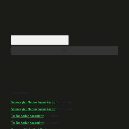
Arama
Son yorumlar
Samuraylar Neden Saçını Kazıtır
için
admin
Samuraylar Neden Saçını Kazıtır
için
Fadime
Tır Ne Kadar Kazandırır
için
admin
Tır Ne Kadar Kazandırır
için
Sevim