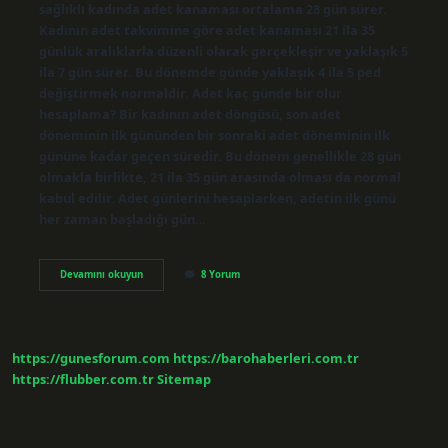
sağlıklı kadında adet kanaması ortalama 28 gün sürer.
Kadının adet takvimine göre adet kanaması 21 ila 35
günlük aralıklarla düzenli olarak gerçekleşir ve yaklaşık 5
ila 7 gün sürer. Bu dönemde günde yaklaşık 4 ila 5 ped
değiştirmek normaldir. Adet kaç günde bir olur
hesaplama? Bir kadının adet döngüsü, son adet
döneminin ilk gününden bir sonraki adet döneminin ilk
gününe kadar geçen süredir. Bu dönem genellikle 28 gün
olmakla birlikte, 21 ila 35 gün arasında olması da normal
kabul edilir. Adet günlerini hesaplarken, adetin ilk günü
her zaman başladığı gün…
Kaç
Devamını okuyun
8 Yorum
Günde
Bir
Regl
Oluyorum
https://gunesforum.com
https://barohaberleri.com.tr
https://flubber.com.tr
Sitemap