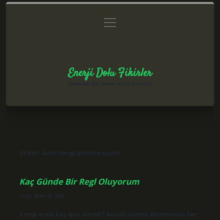
menüyü
Anasayfa
Gizlilik Politikası
Yasal Uyarı
aç
Hakkımızda
Enerji Dolu Fikirler
Hayatına güç katan neşeli öneriler!
Etiket:
Adet hangi günden sayılır
Kaç Günde Bir Regl Oluyorum
Tarih: Ekim 15, 2024
2 regl arası kaç gün olmalı? Ancak üreme döneminde her