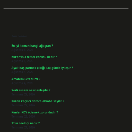
Sidebar
Son Yazılar
En iyi keman hangi ağaçtan ?
Ağustos 6, 2026
Kur’an’ın 3 temel konusu nedir ?
Ağustos 6, 2026
Ayak baş parmak çıkığı kaç günde iyileşir ?
Ağustos 5, 2026
Amatem ücretli mi ?
Ağustos 4, 2026
Yerli susam nasıl anlaşılır ?
Temmuz 29, 2026
Kuzen kaçıncı derece akraba sayılır ?
Temmuz 27, 2026
Kimler KDV ödemek zorundadır ?
Temmuz 25, 2026
7’nin özelliği nedir ?
Temmuz 24, 2026