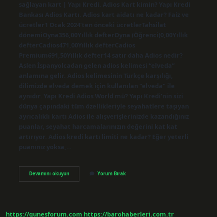
sağlayan kart | Yapı Kredi. Adios Kart kimin? Yapı Kredi
Bankası Adios Kartı. Adios kart aidatı ne kadar? Faiz ve
ücretler1 Ocak 2024’ten önceki ücretlerTahsilat
dönemiOyna356,00Yıllık defterOyna (Öğrenci)0,00Yıllık
defterCadios471,00Yıllık defterCadios
Premium691,50Yıllık defter14 satır daha Adios nedir?
Aslen İspanyolcadan gelen adios kelimesi “elveda”
anlamına gelir. Adios kelimesinin Türkçe karşılığı,
dilimizde elveda demek için kullanılan “elveda” ile
aynıdır. Yapı Kredi Adios World mü? Yapı Kredi’nin sizi
dünya çapındaki tüm özellikleriyle seyahatlere taşıyan
ayrıcalıklı kartı Adios ile alışverişlerinizde kazandığınız
puanlar, seyahat harcamalarınızın değerini kat kat
artırıyor. Adios kredi kartı limiti ne kadar? Eğer yeterli
puanınız yoksa,…
Adios
Devamını okuyun
Yorum Bırak
Kimin
https://gunesforum.com
https://barohaberleri.com.tr