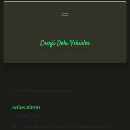
menüyü
Anasayfa
Gizlilik Politikası
Yasal Uyarı
aç
Hakkımızda
Enerji Dolu Fikirler
Hayatına güç katan neşeli öneriler!
Etiket:
Adios ne demek ingilizce
Adios Kimin
Tarih: Ekim 24, 2024
Adios hangi bankanın? Adios: Ücretsiz seyahat etmenizi