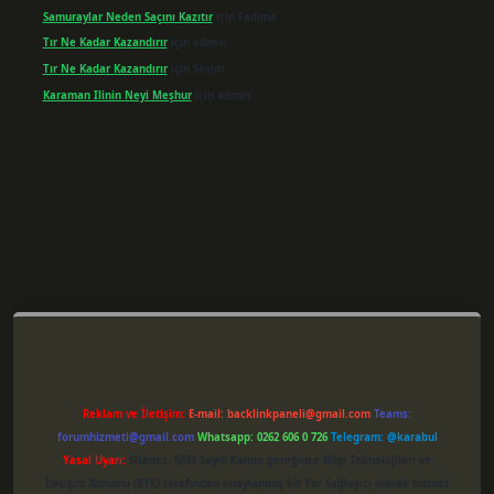
Samuraylar Neden Saçını Kazıtır
için
Fadime
Tır Ne Kadar Kazandırır
için
admin
Tır Ne Kadar Kazandırır
için
Sevim
Karaman Ilinin Neyi Meşhur
için
admin
er giriş
Reklam ve İletişim:
E-mail:
backlinkpaneli@gmail.com
Teams:
forumhizmeti@gmail.com
Whatsapp: 0262 606 0 726
Telegram: @karabul
Yasal Uyarı:
Sitemiz, 5651 Sayılı Kanun gereğince Bilgi Teknolojileri ve
İletişim Kurumu (BTK) tarafından onaylanmış bir Yer Sağlayıcı olarak hizmet