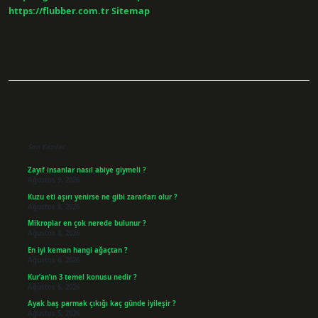
https://flubber.com.tr
Sitemap
Sidebar
Son Yazılar
Zayıf insanlar nasıl abiye giymeli ?
Ağustos 9, 2026
Kuzu eti aşırı yenirse ne gibi zararları olur ?
Ağustos 8, 2026
Mikroplar en çok nerede bulunur ?
Ağustos 8, 2026
En iyi keman hangi ağaçtan ?
Ağustos 6, 2026
Kur’an’ın 3 temel konusu nedir ?
Ağustos 6, 2026
Ayak baş parmak çıkığı kaç günde iyileşir ?
Ağustos 5, 2026