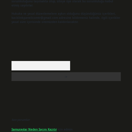
sorumluluğunu taşımakta olup, siteye üye olarak bu sorumluluğu kabul
etmiş sayılırlar.
Hukuka ve yasal düzenlemelere aykırı olduğunu düşündüğünüz içerikleri,
backlinkpanelicomtr@gmail.com
adresine bildirmeniz halinde, ilgili içerikler
yasal süre içerisinde sitemizden kaldırılacaktır.
Arama
Son yorumlar
Samuraylar Neden Saçını Kazıtır
için
admin