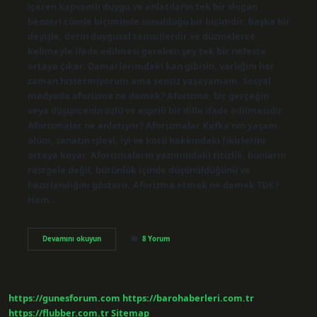
içeren kapsamlı duygu ve anlatıların tek bir slogan
benzeri cümle biçiminde sunulduğu bir biçimdir. Başka bir
deyişle, derin duygusal temsillerdir ve düzinelerce
kelimeyle ifade edilmesi gereken şey tek bir nefeste
ortaya çıkar. Damarlarımdaki kan gibisin, varlığını her
zaman hissetmiyorum ama sensiz yaşayamam. Sosyal
medyada aforizma ne demek? Aforizma, bir gerçeğin
veya düşüncenin özlü ve esprili bir dille ifade edilmesidir.
Aforizmalar ne anlatıyor? Aforizmalar Kafka’nın yaşam,
ölüm, sanatın işlevi, iyi ve kötü hakkındaki fikirlerini
ortaya koyar. Aforizmaların yazımındaki titizlik, bunların
rastgele değil, bütünlük içinde düşünüldüğünü ve
hazırlandığını gösterir. Aforizma etmek ne demek TDK?
Hem…
Aforizma
Devamını okuyun
8 Yorum
Etkisi
Nedir
https://gunesforum.com
https://barohaberleri.com.tr
https://flubber.com.tr
Sitemap