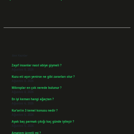
Sidebar
Son Yazılar
Zayıf insanlar nasıl abiye giymeli ?
Ağustos 9, 2026
Kuzu eti aşırı yenirse ne gibi zararları olur ?
Ağustos 8, 2026
Mikroplar en çok nerede bulunur ?
Ağustos 8, 2026
En iyi keman hangi ağaçtan ?
Ağustos 6, 2026
Kur’an’ın 3 temel konusu nedir ?
Ağustos 6, 2026
Ayak baş parmak çıkığı kaç günde iyileşir ?
Ağustos 5, 2026
Amatem ücretli mi ?