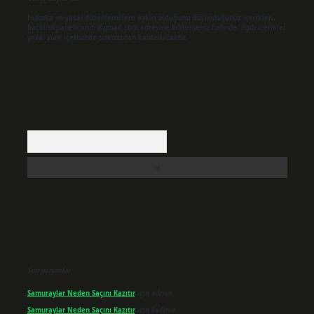
Hukuka ve yasal düzenlemelere aykırı olduğunu düşündüğünüz içerikleri,
backlinkpanelicomtr@gmail.com
adresine bildirmeniz halinde, ilgili içerikler
yasal süre içerisinde sitemizden kaldırılacaktır.
Arama
Son yorumlar
Samuraylar Neden Saçını Kazıtır
için
admin
Samuraylar Neden Saçını Kazıtır
için
Fadime