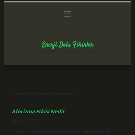
menüyü
Anasayfa
Gizlilik Politikası
Yasal Uyarı
aç
Hakkımızda
Enerji Dolu Fikirler
Hayatına güç katan neşeli öneriler!
Etiket:
Aforizmalar ne anlatıyor
Aforizma Etkisi Nedir
Tarih: Eylül 30, 2024
Aforizma ne demek örnek? Maksim, derin anlamlar