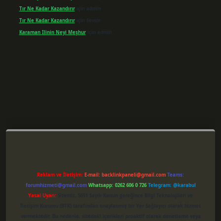
Tır Ne Kadar Kazandırır
için
admin
Tır Ne Kadar Kazandırır
için
Sevim
Karaman Ilinin Neyi Meşhur
için
admin
er giriş
Reklam ve İletişim:
E-mail:
backlinkpaneli@gmail.com
Teams:
forumhizmeti@gmail.com
Whatsapp: 0262 606 0 726
Telegram: @karabul
Yasal Uyarı:
Sitemiz, 5651 Sayılı Kanun gereğince Bilgi Teknolojileri ve
İletişim Kurumu (BTK) tarafından onaylanmış bir Yer Sağlayıcı olarak hizmet
vermektedir. Bu nedenle, sitedeki içerikleri proaktif olarak denetleme veya