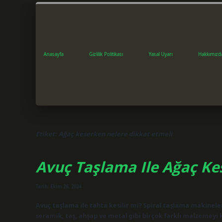
Anasayfa
Gizlilik Politikası
Yasal Uyarı
Hakkımızd
Etiket:
Ağaç keserken nelere dikkat etmeli
Avuç Taşlama Ile Ağaç Kes
Tarih: Ekim 26, 2024
Avuç taşlama ile tahta kesilir mi? Spiral taşlama makinele
seramik, taş, ahşap ve metal gibi birçok farklı malzemeyi k