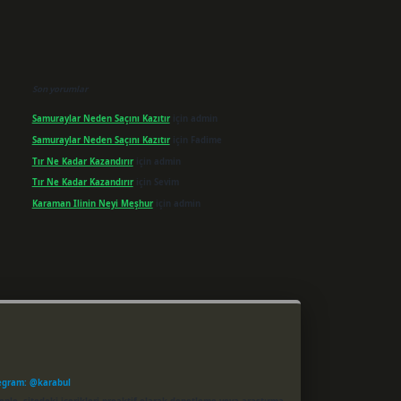
Son yorumlar
Samuraylar Neden Saçını Kazıtır
için
admin
Samuraylar Neden Saçını Kazıtır
için
Fadime
Tır Ne Kadar Kazandırır
için
admin
Tır Ne Kadar Kazandırır
için
Sevim
Karaman Ilinin Neyi Meşhur
için
admin
egram: @karabul