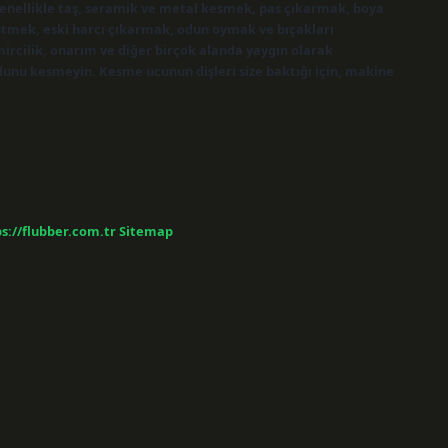
 genellikle taş, seramik ve metal kesmek, pas çıkarmak, boya
mek, eski harcı çıkarmak, odun oymak ve bıçakları
emircilik, onarım ve diğer birçok alanda yaygın olarak
r odunu kesmeyin. Kesme ucunun dişleri size baktığı için, makine
s://flubber.com.tr
Sitemap