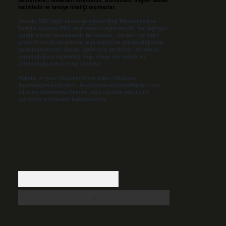
benzerlikleri tamamen tesadüfidir. Sitemizdeki bilgiler taslak
halindedir ve tavsiye niteliği taşımazlar.
Sitemiz, 5651 Sayılı Kanun gereğince Bilgi Teknolojileri ve
İletişim Kurumu (BTK) tarafından onaylanmış bir Yer Sağlayıcı
olarak hizmet vermektedir. Bu nedenle, sitedeki içerikleri
proaktif olarak denetleme veya araştırma yükümlülüğümüz
bulunmamaktadır. Ancak, üyelerimiz yazdıkları içeriklerin
sorumluluğunu taşımakta olup, siteye üye olarak bu
sorumluluğu kabul etmiş sayılırlar.
Hukuka ve yasal düzenlemelere aykırı olduğunu
düşündüğünüz içerikleri,
backlinkpanelicomtr@gmail.com
adresine bildirmeniz halinde, ilgili içerikler yasal süre
içerisinde sitemizden kaldırılacaktır.
Arama