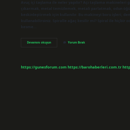
Avuç içi taşlama ile neler yapılır? Açı taşlama makineleri
çıkarmak, metal temizlemek, metali parlatmak, odun öğüt
keskinleştirmek için kullanılır. Bu makineyi boru işleri, d
kullanabilirsiniz. Spiralle ağaç kesilir mi? Spiral ile hiçbi
kesme…
Avuç
Devamını okuyun
Yorum Bırak
Taşlama
Ile
Ağaç
Kesilir
Mi
https://gunesforum.com
https://barohaberleri.com.tr
http