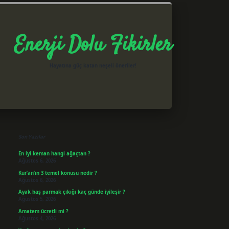
Enerji Dolu Fikirler
Hayatına güç katan neşeli öneriler!
Sidebar
betxper giriş
Son Yazılar
En iyi keman hangi ağaçtan ?
Ağustos 6, 2026
Kur’an’ın 3 temel konusu nedir ?
Ağustos 6, 2026
Ayak baş parmak çıkığı kaç günde iyileşir ?
Ağustos 5, 2026
Amatem ücretli mi ?
Ağustos 4, 2026