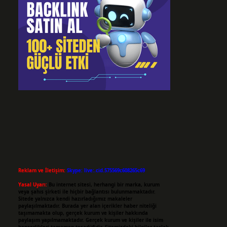
Reklam ve İletişim:
Skype: live:.cid.575569c608265c69
Yasal Uyarı:
Bu internet sitesi, herhangi bir marka, kurum
veya şahıs şirketi ile hiçbir bağlantısı bulunmamaktadır.
Sitede yalnızca kendi hazırladığımız makaleler
paylaşılmaktadır. Burada yer alan içerikler haber niteliği
taşımamakta olup, gerçek kurum ve kişiler hakkında
paylaşım yapılmamaktadır. Gerçek kurum ve kişiler ile isim