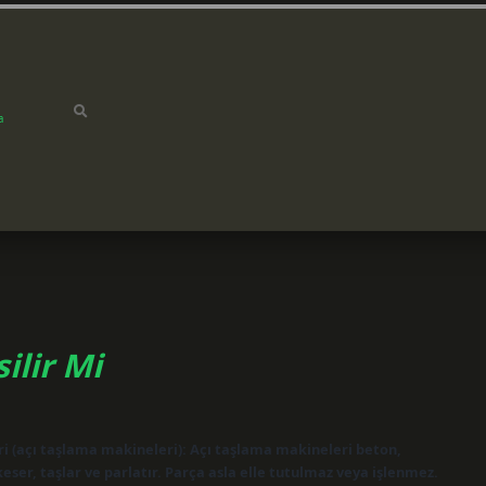
a
ilir Mi
ri (açı taşlama makineleri): Açı taşlama makineleri beton,
eser, taşlar ve parlatır. Parça asla elle tutulmaz veya işlenmez.