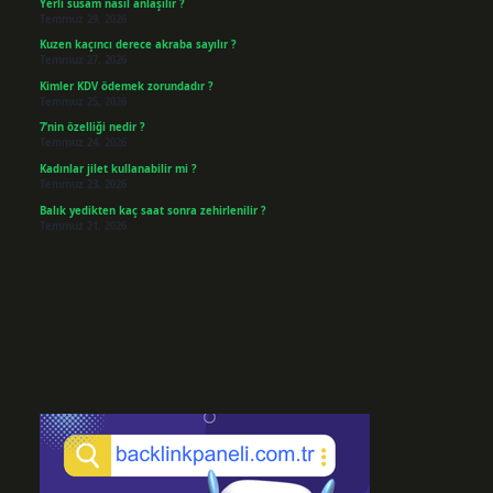
Yerli susam nasıl anlaşılır ?
Temmuz 29, 2026
Kuzen kaçıncı derece akraba sayılır ?
Temmuz 27, 2026
Kimler KDV ödemek zorundadır ?
Temmuz 25, 2026
7’nin özelliği nedir ?
Temmuz 24, 2026
Kadınlar jilet kullanabilir mi ?
Temmuz 23, 2026
Balık yedikten kaç saat sonra zehirlenilir ?
Temmuz 21, 2026