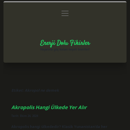
menüyü
Anasayfa
Gizlilik Politikası
Yasal Uyarı
aç
Hakkımızda
Enerji Dolu Fikirler
Hayatına güç katan neşeli öneriler!
Etiket:
Akropol ne demek
Akropolis Hangi Ülkede Yer Alır
Tarih: Ekim 24, 2024
Akropolis hangi ülkededir? Klasik Yunanistan’da her