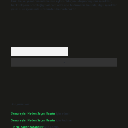
Hukuka ve yasal düzenlemelere aykırı olduğunu düşündüğünüz içerikleri,
backlinkpanelicomtr@gmail.com
adresine bildirmeniz halinde, ilgili içerikler
yasal süre içerisinde sitemizden kaldırılacaktır.
Arama
Son yorumlar
Samuraylar Neden Saçını Kazıtır
için
admin
Samuraylar Neden Saçını Kazıtır
için
Fadime
Tır Ne Kadar Kazandırır
için
admin