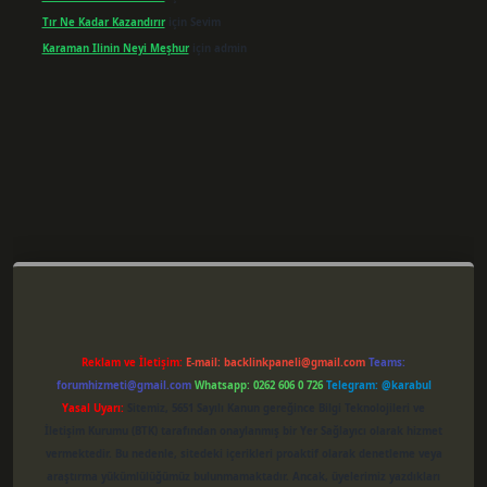
Tır Ne Kadar Kazandırır
için
Sevim
Karaman Ilinin Neyi Meşhur
için
admin
per giriş
Reklam ve İletişim:
E-mail:
backlinkpaneli@gmail.com
Teams:
forumhizmeti@gmail.com
Whatsapp: 0262 606 0 726
Telegram: @karabul
Yasal Uyarı:
Sitemiz, 5651 Sayılı Kanun gereğince Bilgi Teknolojileri ve
İletişim Kurumu (BTK) tarafından onaylanmış bir Yer Sağlayıcı olarak hizmet
vermektedir. Bu nedenle, sitedeki içerikleri proaktif olarak denetleme veya
araştırma yükümlülüğümüz bulunmamaktadır. Ancak, üyelerimiz yazdıkları