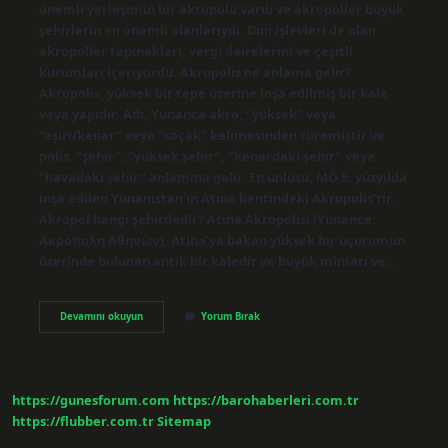
önemli yerleşimin bir akropolü vardı ve akropoller büyük
şehirlerin en önemli alanlarıydı. Dini işlevleri de olan
akropoller tapınakları, vergi dairelerini ve çeşitli
kurumları içeriyordu. Akropolis ne anlama gelir?
Akropolis, yüksek bir tepe üzerine inşa edilmiş bir kale
veya yapıdır. Adı, Yunanca akro, “yüksek” veya
“aşırı/kenar” veya “saçak” kelimesinden türemiştir ve
polis, “şehir”, “yüksek şehir”, “kenardaki şehir” veya
“havadaki şehir” anlamına gelir. En ünlüsü, MÖ 5. yüzyılda
inşa edilen Yunanistan’ın Atina kentindeki Akropolis’tir.
Akropol hangi şehirdedir? Atina Akropolisi (Yunanca:
Ακρόπολη Αθηνών), Atina’ya bakan yüksek bir uçurumun
üzerinde bulunan antik bir kaledir ve büyük mimari ve…
Akropolis
Devamını okuyun
Yorum Bırak
Hangi
Ülkede
Yer
Alır
https://gunesforum.com
https://barohaberleri.com.tr
https://flubber.com.tr
Sitemap