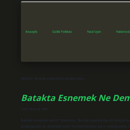
Anasayfa
Gizlilik Politikası
Yasal Uyarı
Hakkımızd
Etiket:
Arada esnemek neden olur
Batakta Esnemek Ne De
Tarih: Ekim 22, 2024
Batak esneme nedir? Esneme, Batak oyununda stratejik bir h
atıldığında ve elinizde aynı türden birkaç kart olduğunda,