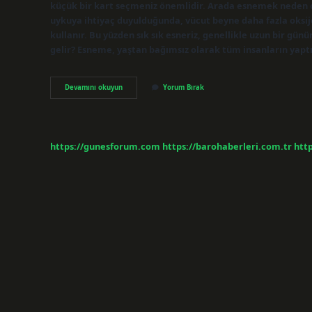
küçük bir kart seçmeniz önemlidir. Arada esnemek neden ol
uykuya ihtiyaç duyulduğunda, vücut beyne daha fazla oksij
kullanır. Bu yüzden sık sık esneriz, genellikle uzun bir g
gelir? Esneme, yaştan bağımsız olarak tüm insanların yaptı
Batakta
Devamını okuyun
Yorum Bırak
Esnemek
Ne
Demek
https://gunesforum.com
https://barohaberleri.com.tr
http