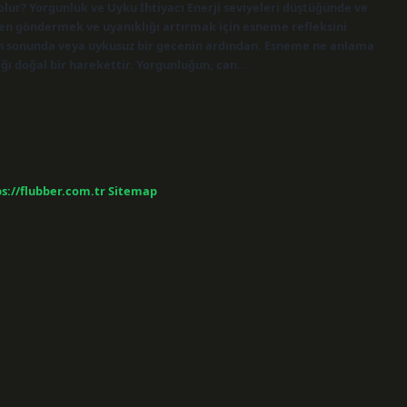
ur? Yorgunluk ve Uyku İhtiyacı Enerji seviyeleri düştüğünde ve
en göndermek ve uyanıklığı artırmak için esneme refleksini
ünün sonunda veya uykusuz bir gecenin ardından. Esneme ne anlama
ğı doğal bir harekettir. Yorgunluğun, can…
s://flubber.com.tr
Sitemap