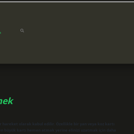
a
mek
areket olarak kabul edilir. Özellikle bir yan veya koz kartı
 en büyük kartı hemen atmak yerine elinizi uzatmak için daha