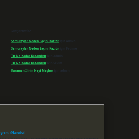
Son yorumlar
Samuraylar Neden Saçını Kazıtır
için
admin
Samuraylar Neden Saçını Kazıtır
için
Fadime
Tır Ne Kadar Kazandırır
için
admin
Tır Ne Kadar Kazandırır
için
Sevim
Karaman Ilinin Neyi Meşhur
için
admin
egram: @karabul