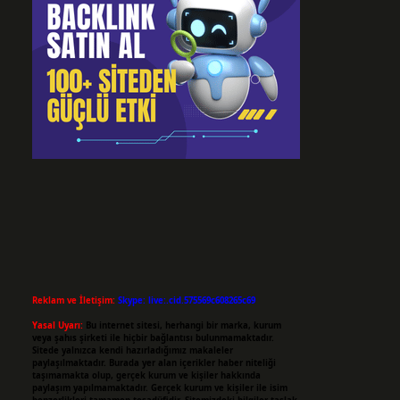
Reklam ve İletişim:
Skype: live:.cid.575569c608265c69
Yasal Uyarı:
Bu internet sitesi, herhangi bir marka, kurum
veya şahıs şirketi ile hiçbir bağlantısı bulunmamaktadır.
Sitede yalnızca kendi hazırladığımız makaleler
paylaşılmaktadır. Burada yer alan içerikler haber niteliği
taşımamakta olup, gerçek kurum ve kişiler hakkında
paylaşım yapılmamaktadır. Gerçek kurum ve kişiler ile isim