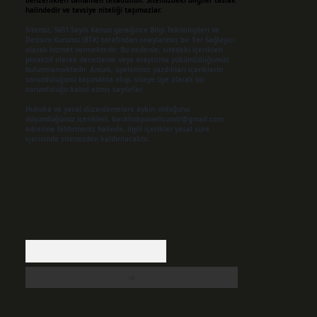
benzerlikleri tamamen tesadüfidir. Sitemizdeki bilgiler taslak
halindedir ve tavsiye niteliği taşımazlar.
Sitemiz, 5651 Sayılı Kanun gereğince Bilgi Teknolojileri ve
İletişim Kurumu (BTK) tarafından onaylanmış bir Yer Sağlayıcı
olarak hizmet vermektedir. Bu nedenle, sitedeki içerikleri
proaktif olarak denetleme veya araştırma yükümlülüğümüz
bulunmamaktadır. Ancak, üyelerimiz yazdıkları içeriklerin
sorumluluğunu taşımakta olup, siteye üye olarak bu
sorumluluğu kabul etmiş sayılırlar.
Hukuka ve yasal düzenlemelere aykırı olduğunu
düşündüğünüz içerikleri,
backlinkpanelicomtr@gmail.com
adresine bildirmeniz halinde, ilgili içerikler yasal süre
içerisinde sitemizden kaldırılacaktır.
Arama