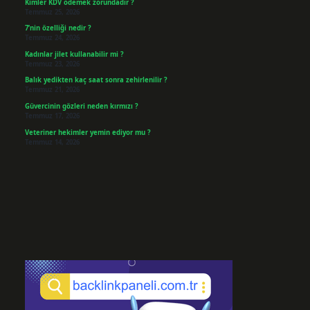
Kimler KDV ödemek zorundadır ?
Temmuz 25, 2026
7’nin özelliği nedir ?
Temmuz 24, 2026
Kadınlar jilet kullanabilir mi ?
Temmuz 23, 2026
Balık yedikten kaç saat sonra zehirlenilir ?
Temmuz 21, 2026
Güvercinin gözleri neden kırmızı ?
Temmuz 17, 2026
Veteriner hekimler yemin ediyor mu ?
Temmuz 14, 2026