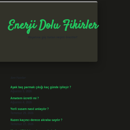
Enerji Dolu Fikirler
Hayatına güç katan neşeli öneriler!
Sidebar
betxper giriş
Son Yazılar
Ayak baş parmak çıkığı kaç günde iyileşir ?
Ağustos 5, 2026
Amatem ücretli mi ?
Ağustos 4, 2026
Yerli susam nasıl anlaşılır ?
Temmuz 29, 2026
Kuzen kaçıncı derece akraba sayılır ?
Temmuz 27, 2026