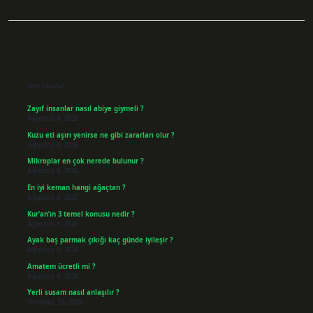
Sidebar
Son Yazılar
Zayıf insanlar nasıl abiye giymeli ?
Ağustos 9, 2026
Kuzu eti aşırı yenirse ne gibi zararları olur ?
Ağustos 8, 2026
Mikroplar en çok nerede bulunur ?
Ağustos 8, 2026
En iyi keman hangi ağaçtan ?
Ağustos 6, 2026
Kur’an’ın 3 temel konusu nedir ?
Ağustos 6, 2026
Ayak baş parmak çıkığı kaç günde iyileşir ?
Ağustos 5, 2026
Amatem ücretli mi ?
Ağustos 4, 2026
Yerli susam nasıl anlaşılır ?
Temmuz 29, 2026