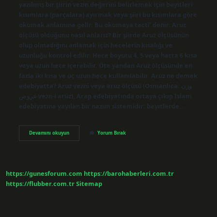
yazılmış bir şiirin vezin değerini belirlemek için beyitleri
kısımlara (parçalara) ayırmak veya şiiri bu kısımlara göre
okumak anlamına gelir. Bu okumaya tactî’ denir. Aruz
ölçüsü olduğunu nasıl anlarız? Bir şiirde Aruz ölçüsünün
olup olmadığını anlamak için hecelerin kısalığı ve
uzunluğu kontrol edilir. Hece boyutu 4, 5 veya hatta 6 kısa
veya uzun hece içerebilir. Öte yandan Aruz ölçüsünde en
fazla iki kısa ve üç uzun hece kullanılabilir. Aruz ne demek
edebiyatta? Aruz vezni veya aruz ölçüsü (Osmanlıca: وزن
عروض vezn-i arûz), Arap edebiyatında ortaya çıkıp İslam
edebiyatına yayılan bir nazım sistemidir; beyitlerde…
Aruz
Devamını okuyun
Yorum Bırak
Takti
Nedir
https://gunesforum.com
https://barohaberleri.com.tr
https://flubber.com.tr
Sitemap