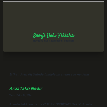
menüyü
Anasayfa
Gizlilik Politikası
Yasal Uyarı
aç
Hakkımızda
Enerji Dolu Fikirler
Hayatına güç katan neşeli öneriler!
Etiket:
Aruz ölçüsünde ünlüyle biten heceye ne denir
Aruz Takti Nedir
Tarih: Ekim 24, 2024
Aruzda takti ne demek? TÜRK EDEBİYATI. Taktî’, Aruzla