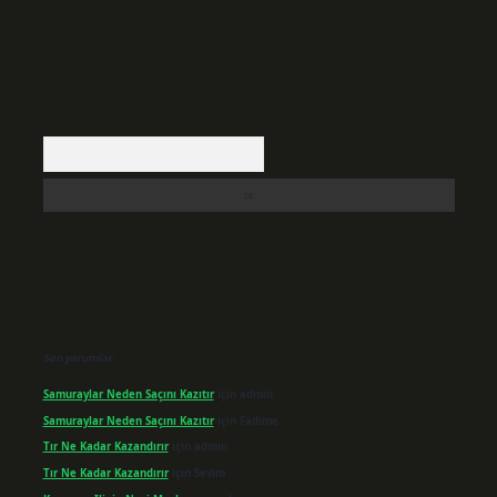
Arama
Son yorumlar
Samuraylar Neden Saçını Kazıtır
için
admin
Samuraylar Neden Saçını Kazıtır
için
Fadime
Tır Ne Kadar Kazandırır
için
admin
Tır Ne Kadar Kazandırır
için
Sevim