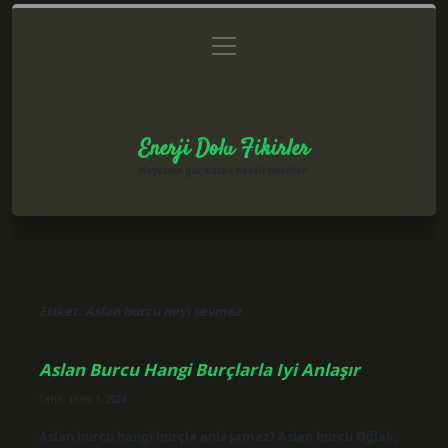
menüyü
Anasayfa
Gizlilik Politikası
Yasal Uyarı
aç
Hakkımızda
Enerji Dolu Fikirler
Hayatına güç katan neşeli öneriler!
Etiket:
Aslan burcu neyi sevmez
Aslan Burcu Hangi Burçlarla Iyi Anlaşır
Tarih: Ekim 1, 2024
Aslan burcu hangi burçla anlaşamaz? Aslan burcu Oğlak,