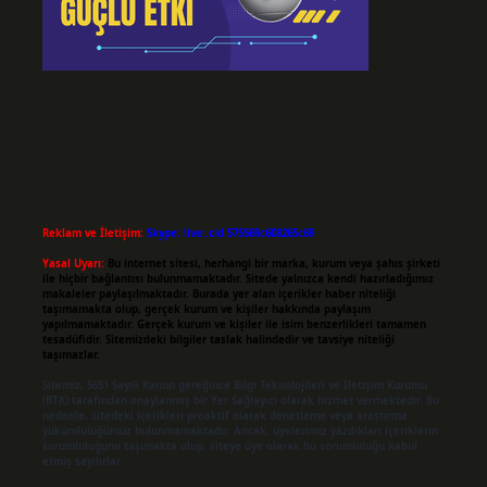
Reklam ve İletişim:
Skype: live:.cid.575569c608265c69
Yasal Uyarı:
Bu internet sitesi, herhangi bir marka, kurum veya şahıs şirketi
ile hiçbir bağlantısı bulunmamaktadır. Sitede yalnızca kendi hazırladığımız
makaleler paylaşılmaktadır. Burada yer alan içerikler haber niteliği
taşımamakta olup, gerçek kurum ve kişiler hakkında paylaşım
yapılmamaktadır. Gerçek kurum ve kişiler ile isim benzerlikleri tamamen
tesadüfidir. Sitemizdeki bilgiler taslak halindedir ve tavsiye niteliği
taşımazlar.
Sitemiz, 5651 Sayılı Kanun gereğince Bilgi Teknolojileri ve İletişim Kurumu
(BTK) tarafından onaylanmış bir Yer Sağlayıcı olarak hizmet vermektedir. Bu
nedenle, sitedeki içerikleri proaktif olarak denetleme veya araştırma
yükümlülüğümüz bulunmamaktadır. Ancak, üyelerimiz yazdıkları içeriklerin
sorumluluğunu taşımakta olup, siteye üye olarak bu sorumluluğu kabul
etmiş sayılırlar.