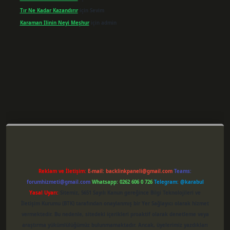
Tır Ne Kadar Kazandırır
için
Sevim
Karaman Ilinin Neyi Meşhur
için
admin
per giriş
Reklam ve İletişim:
E-mail:
backlinkpaneli@gmail.com
Teams:
forumhizmeti@gmail.com
Whatsapp: 0262 606 0 726
Telegram: @karabul
Yasal Uyarı:
Sitemiz, 5651 Sayılı Kanun gereğince Bilgi Teknolojileri ve
İletişim Kurumu (BTK) tarafından onaylanmış bir Yer Sağlayıcı olarak hizmet
vermektedir. Bu nedenle, sitedeki içerikleri proaktif olarak denetleme veya
araştırma yükümlülüğümüz bulunmamaktadır. Ancak, üyelerimiz yazdıkları