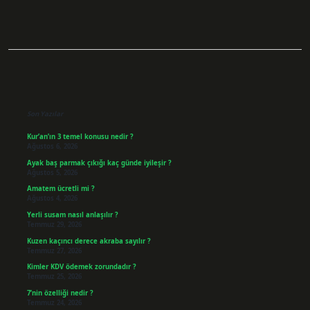
Sidebar
Son Yazılar
Kur’an’ın 3 temel konusu nedir ?
Ağustos 6, 2026
Ayak baş parmak çıkığı kaç günde iyileşir ?
Ağustos 5, 2026
Amatem ücretli mi ?
Ağustos 4, 2026
Yerli susam nasıl anlaşılır ?
Temmuz 29, 2026
Kuzen kaçıncı derece akraba sayılır ?
Temmuz 27, 2026
Kimler KDV ödemek zorundadır ?
Temmuz 25, 2026
7’nin özelliği nedir ?
Temmuz 24, 2026