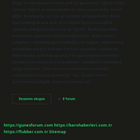
Boğa ve Akrep burçlarıyla pek iyi geçinmez: Oğlak-Aslan
uyumu: Oğlak ve Aslan kadar zıt burç sayısı azdır. Farklı
diller konuşurlar ve çok az konuda anlaşabilirler. Aslan
burcu hangi burca aşık olur? Aslan burcunun aşkta
uyumlu olduğu burçlar Koç ve Yay’dır. Bu burçlardaki
kadınlarla güzel bir eşleşme yapılabilir. Aslan burcu
erkekleri, arkadaşlığın sıcaklığını ve yoğun, odaklanmış
yakınlığın ateşini özleyen tutkulu ve şakacı aşıklardır.
Aslan kadını kiminle uyumlu? Sevgisini göstermekten
çekinmeyen Aslan burcu kadınları, sevdikleri insanlara
saygı duyarlar. Aslan burcu kadınlarının genelde
anlaştıkları burçlar şunlardır: Yay, İkizler ve Koç
formlarına sahiptir. Aslan burcunun zıt…
Aslan
Devamını okuyun
8 Yorum
Burcu
Hangi
Burçlarla
Iyi
Anlaşır
https://gunesforum.com
https://barohaberleri.com.tr
https://flubber.com.tr
Sitemap