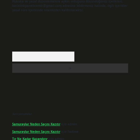
Hukuka ve yasal düzenlemelere aykırı olduğunu düşündüğünüz içerikleri,
backlinkpanelicomtr@gmail.com
adresine bildirmeniz halinde, ilgili içerikler
yasal süre içerisinde sitemizden kaldırılacaktır.
Arama
Son yorumlar
Samuraylar Neden Saçını Kazıtır
için
admin
Samuraylar Neden Saçını Kazıtır
için
Fadime
Tır Ne Kadar Kazandırır
için
admin