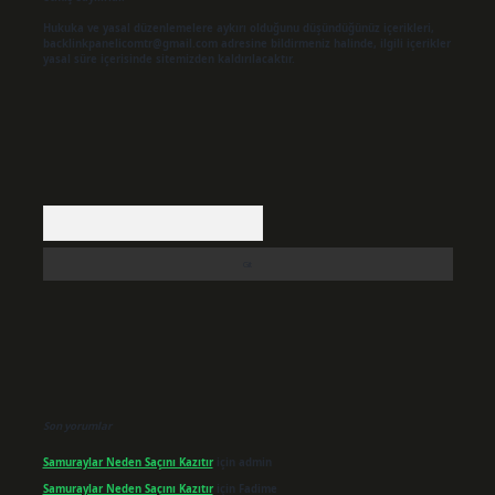
Hukuka ve yasal düzenlemelere aykırı olduğunu düşündüğünüz içerikleri,
backlinkpanelicomtr@gmail.com
adresine bildirmeniz halinde, ilgili içerikler
yasal süre içerisinde sitemizden kaldırılacaktır.
Arama
Son yorumlar
Samuraylar Neden Saçını Kazıtır
için
admin
Samuraylar Neden Saçını Kazıtır
için
Fadime