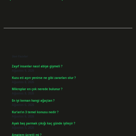
Sidebar
Son Yazılar
Zayıf insanlar nasıl abiye giymeli ?
Ağustos 9, 2026
Kuzu eti aşırı yenirse ne gibi zararları olur ?
Ağustos 8, 2026
Mikroplar en çok nerede bulunur ?
Ağustos 8, 2026
En iyi keman hangi ağaçtan ?
Ağustos 6, 2026
Kur’an’ın 3 temel konusu nedir ?
Ağustos 6, 2026
Ayak baş parmak çıkığı kaç günde iyileşir ?
Ağustos 5, 2026
Amatem ücretli mi ?