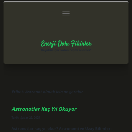
menüyü
Anasayfa
Gizlilik Politikası
Yasal Uyarı
aç
Hakkımızda
Enerji Dolu Fikirler
Hayatına güç katan neşeli öneriler!
Etiket:
Astronot olmak için ne gerekir
Astronotlar Kaç Yıl Okuyor
Tarih: Şubat 22, 2025
Astronotlar kaç yıl okur? Astronomi ve Uzay Bilimleri,