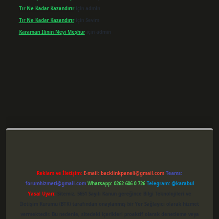
Tır Ne Kadar Kazandırır
için
admin
Tır Ne Kadar Kazandırır
için
Sevim
Karaman Ilinin Neyi Meşhur
için
admin
er giriş
Reklam ve İletişim:
E-mail:
backlinkpaneli@gmail.com
Teams:
forumhizmeti@gmail.com
Whatsapp: 0262 606 0 726
Telegram: @karabul
Yasal Uyarı:
Sitemiz, 5651 Sayılı Kanun gereğince Bilgi Teknolojileri ve
İletişim Kurumu (BTK) tarafından onaylanmış bir Yer Sağlayıcı olarak hizmet
vermektedir. Bu nedenle, sitedeki içerikleri proaktif olarak denetleme veya