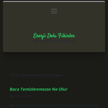
menüyü
Anasayfa
Gizlilik Politikası
Yasal Uyarı
aç
Hakkımızda
Enerji Dolu Fikirler
Hayatına güç katan neşeli öneriler!
Etiket:
Baca temizleyicisi ne yapar
Baca Temizlenmezse Ne Olur
Tarih: Ekim 24, 2024
Baca temizliği yapılmazsa ne olur? En riskli sobalar kömür