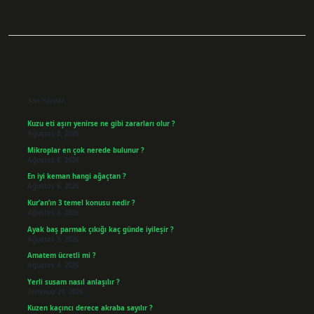
Sidebar
Son Yazılar
Kuzu eti aşırı yenirse ne gibi zararları olur ?
Ağustos 8, 2026
Mikroplar en çok nerede bulunur ?
Ağustos 8, 2026
En iyi keman hangi ağaçtan ?
Ağustos 6, 2026
Kur’an’ın 3 temel konusu nedir ?
Ağustos 6, 2026
Ayak baş parmak çıkığı kaç günde iyileşir ?
Ağustos 5, 2026
Amatem ücretli mi ?
Ağustos 4, 2026
Yerli susam nasıl anlaşılır ?
Temmuz 29, 2026
Kuzen kaçıncı derece akraba sayılır ?