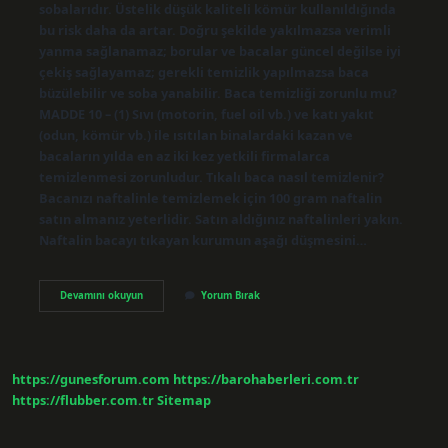
sobalarıdır. Üstelik düşük kaliteli kömür kullanıldığında
bu risk daha da artar. Doğru şekilde yakılmazsa verimli
yanma sağlanamaz; borular ve bacalar güncel değilse iyi
çekiş sağlayamaz; gerekli temizlik yapılmazsa baca
büzülebilir ve soba yanabilir. Baca temizliği zorunlu mu?
MADDE 10 – (1) Sıvı (motorin, fuel oil vb.) ve katı yakıt
(odun, kömür vb.) ile ısıtılan binalardaki kazan ve
bacaların yılda en az iki kez yetkili firmalarca
temizlenmesi zorunludur. Tıkalı baca nasıl temizlenir?
Bacanızı naftalinle temizlemek için 100 gram naftalin
satın almanız yeterlidir. Satın aldığınız naftalinleri yakın.
Naftalin bacayı tıkayan kurumun aşağı düşmesini…
Baca
Devamını okuyun
Yorum Bırak
Temizlenmezse
Ne
Olur
https://gunesforum.com
https://barohaberleri.com.tr
https://flubber.com.tr
Sitemap