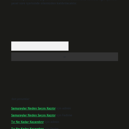
yasal süre içerisinde sitemizden kaldırılacaktır.
Arama
Son yorumlar
Samuraylar Neden Saçını Kazıtır
için
admin
Samuraylar Neden Saçını Kazıtır
için
Fadime
Tır Ne Kadar Kazandırır
için
admin
Tır Ne Kadar Kazandırır
için
Sevim