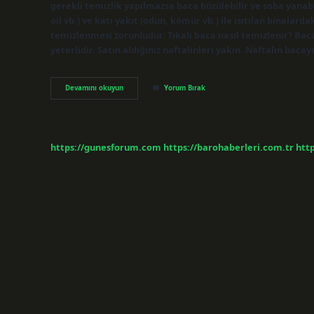
gerekli temizlik yapılmazsa baca büzülebilir ve soba yanabil
oil vb.) ve katı yakıt (odun, kömür vb.) ile ısıtılan binalard
temizlenmesi zorunludur. Tıkalı baca nasıl temizlenir? Bac
yeterlidir. Satın aldığınız naftalinleri yakın. Naftalin ba
Baca
Devamını okuyun
Yorum Bırak
Temizlenmezse
Ne
Olur
https://gunesforum.com
https://barohaberleri.com.tr
http