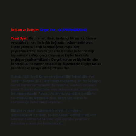
Reklam ve İletişim:
Skype: live:.cid.575569c608265c69
Yasal Uyarı:
Bu internet sitesi, herhangi bir marka, kurum
veya şahıs şirketi ile hiçbir bağlantısı bulunmamaktadır.
Sitede yalnızca kendi hazırladığımız makaleler
paylaşılmaktadır. Burada yer alan içerikler haber niteliği
taşımamakta olup, gerçek kurum ve kişiler hakkında
paylaşım yapılmamaktadır. Gerçek kurum ve kişiler ile isim
benzerlikleri tamamen tesadüfidir. Sitemizdeki bilgiler taslak
halindedir ve tavsiye niteliği taşımazlar.
Sitemiz, 5651 Sayılı Kanun gereğince Bilgi Teknolojileri ve
İletişim Kurumu (BTK) tarafından onaylanmış bir Yer Sağlayıcı
olarak hizmet vermektedir. Bu nedenle, sitedeki içerikleri
proaktif olarak denetleme veya araştırma yükümlülüğümüz
bulunmamaktadır. Ancak, üyelerimiz yazdıkları içeriklerin
sorumluluğunu taşımakta olup, siteye üye olarak bu
sorumluluğu kabul etmiş sayılırlar.
Hukuka ve yasal düzenlemelere aykırı olduğunu
düşündüğünüz içerikleri,
backlinkpanelicomtr@gmail.com
adresine bildirmeniz halinde, ilgili içerikler yasal süre
içerisinde sitemizden kaldırılacaktır.