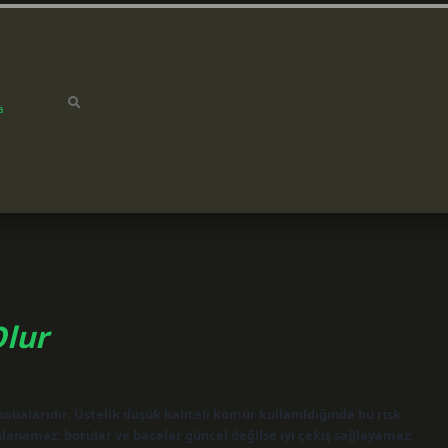
a
lur
obalarıdır. Üstelik düşük kaliteli kömür kullanıldığında bu risk
lanamaz; borular ve bacalar güncel değilse iyi çekiş sağlayamaz;