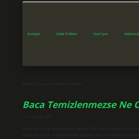
Anasayfa
Gizlilik Politikası
Yasal Uyarı
Hakkımızd
Etiket:
Bacayı kimler temizler
Baca Temizlenmezse Ne O
Tarih: Ekim 24, 2024
Baca temizliği yapılmazsa ne olur? En riskli sobalar kömür s
daha da artar. Doğru şekilde yakılmazsa verimli yanma sağ