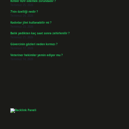
Kimler KDV ödemek zorundadır ?
Temmuz 25, 2026
7’nin özelliği nedir ?
Temmuz 24, 2026
Kadınlar jilet kullanabilir mi ?
Temmuz 23, 2026
Balık yedikten kaç saat sonra zehirlenilir ?
Temmuz 21, 2026
Güvercinin gözleri neden kırmızı ?
Temmuz 17, 2026
Veteriner hekimler yemin ediyor mu ?
Temmuz 14, 2026