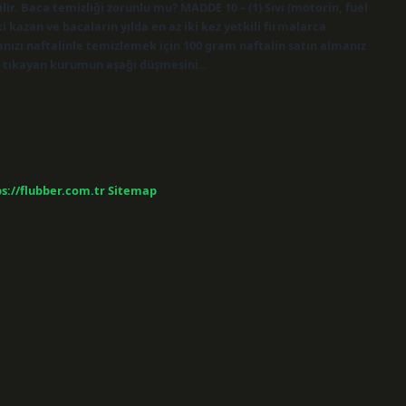
ir. Baca temizliği zorunlu mu? MADDE 10 – (1) Sıvı (motorin, fuel
aki kazan ve bacaların yılda en az iki kez yetkili firmalarca
anızı naftalinle temizlemek için 100 gram naftalin satın almanız
cayı tıkayan kurumun aşağı düşmesini…
s://flubber.com.tr
Sitemap