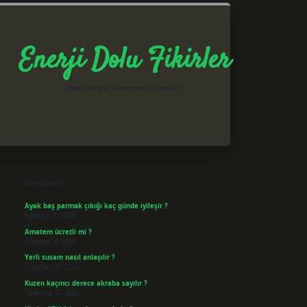
Enerji Dolu Fikirler
Hayatına güç katan neşeli öneriler!
Sidebar
betxper giriş
Son Yazılar
Ayak baş parmak çıkığı kaç günde iyileşir ?
Ağustos 5, 2026
Amatem ücretli mi ?
Ağustos 4, 2026
Yerli susam nasıl anlaşılır ?
Temmuz 29, 2026
Kuzen kaçıncı derece akraba sayılır ?
Temmuz 27, 2026