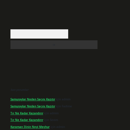
Arama
Son yorumlar
Samuraylar Neden Saçını Kazıtır
için
admin
Samuraylar Neden Saçını Kazıtır
için
Fadime
Tır Ne Kadar Kazandırır
için
admin
Tır Ne Kadar Kazandırır
için
Sevim
Karaman Ilinin Neyi Meşhur
için
admin