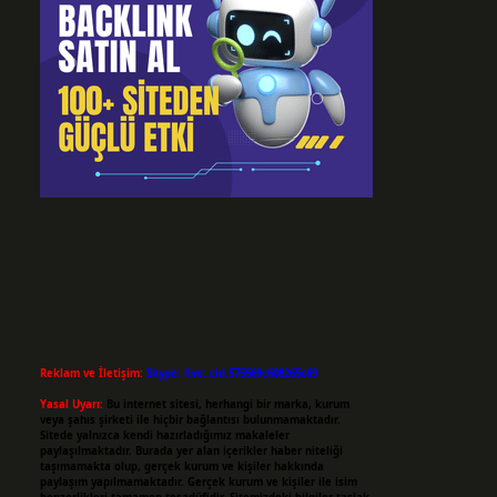
Reklam ve İletişim:
Skype: live:.cid.575569c608265c69
Yasal Uyarı:
Bu internet sitesi, herhangi bir marka, kurum
veya şahıs şirketi ile hiçbir bağlantısı bulunmamaktadır.
Sitede yalnızca kendi hazırladığımız makaleler
paylaşılmaktadır. Burada yer alan içerikler haber niteliği
taşımamakta olup, gerçek kurum ve kişiler hakkında
paylaşım yapılmamaktadır. Gerçek kurum ve kişiler ile isim