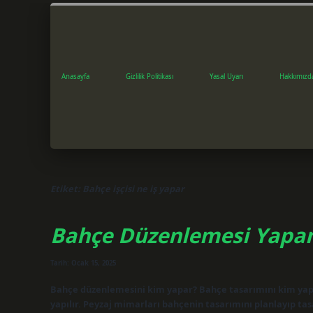
Anasayfa
Gizlilik Politikası
Yasal Uyarı
Hakkımızd
Etiket:
Bahçe işçisi ne iş yapar
Bahçe Düzenlemesi Yapan
Tarih: Ocak 15, 2025
Bahçe düzenlemesini kim yapar? Bahçe tasarımını kim yap
yapılır. Peyzaj mimarları bahçenin tasarımını planlayıp tas