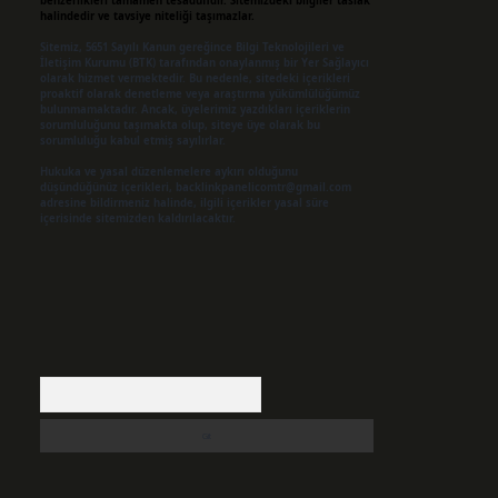
benzerlikleri tamamen tesadüfidir. Sitemizdeki bilgiler taslak
halindedir ve tavsiye niteliği taşımazlar.
Sitemiz, 5651 Sayılı Kanun gereğince Bilgi Teknolojileri ve
İletişim Kurumu (BTK) tarafından onaylanmış bir Yer Sağlayıcı
olarak hizmet vermektedir. Bu nedenle, sitedeki içerikleri
proaktif olarak denetleme veya araştırma yükümlülüğümüz
bulunmamaktadır. Ancak, üyelerimiz yazdıkları içeriklerin
sorumluluğunu taşımakta olup, siteye üye olarak bu
sorumluluğu kabul etmiş sayılırlar.
Hukuka ve yasal düzenlemelere aykırı olduğunu
düşündüğünüz içerikleri,
backlinkpanelicomtr@gmail.com
adresine bildirmeniz halinde, ilgili içerikler yasal süre
içerisinde sitemizden kaldırılacaktır.
Arama