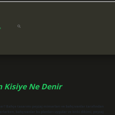
a
 Kisiye Ne Denir
ar? Bahçe tasarımı peyzaj mimarları ve bahçıvanlar tarafından
arlarken, bahçıvanlar bu planları uygular ve bitki dikimi, peyzaj