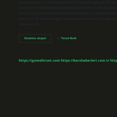
düzenlemesi ve sulama sistemleri kurulumu gibi pratik işle
seraların ve fidanlıkların toprağını hem ekim hem de dikim 
eken, bunlara bakan ve bitkilerin büyümesini sağlama yete
tasarımı, bir alanın doğal ve yapay unsurlarını bir araya g
sürecidir. Bu…
Bahçe
Devamını okuyun
Yorum Bırak
Düzenlemesi
Yapan
Kisiye
Ne
Denir
https://gunesforum.com
https://barohaberleri.com.tr
http