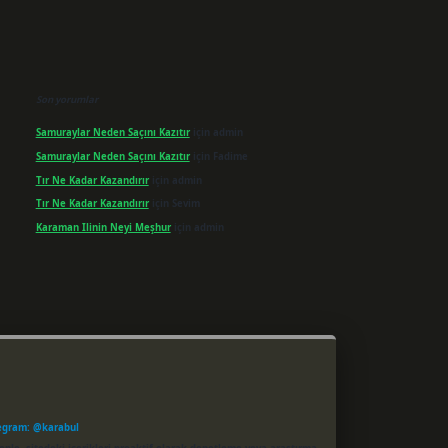
Son yorumlar
Samuraylar Neden Saçını Kazıtır
için
admin
Samuraylar Neden Saçını Kazıtır
için
Fadime
Tır Ne Kadar Kazandırır
için
admin
Tır Ne Kadar Kazandırır
için
Sevim
Karaman Ilinin Neyi Meşhur
için
admin
egram: @karabul