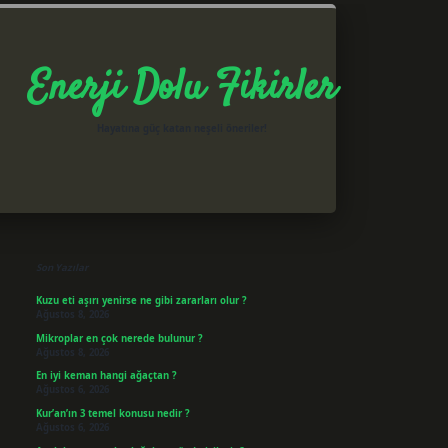
Enerji Dolu Fikirler
Hayatına güç katan neşeli öneriler!
Sidebar
betxper giriş
Son Yazılar
Kuzu eti aşırı yenirse ne gibi zararları olur ?
Ağustos 8, 2026
Mikroplar en çok nerede bulunur ?
Ağustos 8, 2026
En iyi keman hangi ağaçtan ?
Ağustos 6, 2026
Kur’an’ın 3 temel konusu nedir ?
Ağustos 6, 2026