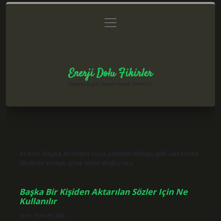
menüyü
Anasayfa
Gizlilik Politikası
Yasal Uyarı
aç
Hakkımızda
Enerji Dolu Fikirler
Hayatına güç katan neşeli öneriler!
Etiket:
Başka birinden veya yazıdan olduğu gibi aktarılan
ifadeler tırnak içine alınır doğru mu
Başka Bir Kişiden Aktarılan Sözler Için Ne
Kullanılır
Tarih: Ekim 25, 2024