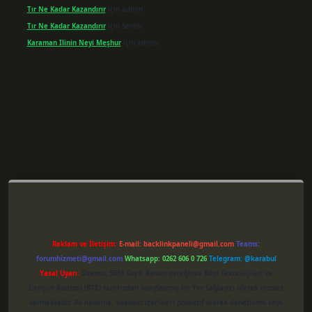
Tır Ne Kadar Kazandırır
için
admin
Tır Ne Kadar Kazandırır
için
Sevim
Karaman Ilinin Neyi Meşhur
için
admin
er giriş
Reklam ve İletişim:
E-mail:
backlinkpaneli@gmail.com
Teams:
forumhizmeti@gmail.com
Whatsapp: 0262 606 0 726
Telegram: @karabul
Yasal Uyarı:
Sitemiz, 5651 Sayılı Kanun gereğince Bilgi Teknolojileri ve
İletişim Kurumu (BTK) tarafından onaylanmış bir Yer Sağlayıcı olarak hizmet
vermektedir. Bu nedenle, sitedeki içerikleri proaktif olarak denetleme veya