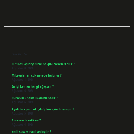
Sidebar
Son Yazılar
Kuzu eti aşırı yenirse ne gibi zararları olur ?
Ağustos 8, 2026
Mikroplar en çok nerede bulunur ?
Ağustos 8, 2026
En iyi keman hangi ağaçtan ?
Ağustos 6, 2026
Kur’an’ın 3 temel konusu nedir ?
Ağustos 6, 2026
Ayak baş parmak çıkığı kaç günde iyileşir ?
Ağustos 5, 2026
Amatem ücretli mi ?
Ağustos 4, 2026
Yerli susam nasıl anlaşılır ?