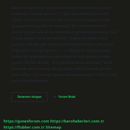
Başkasından alıntı yapılırken hangi noktalama işareti
kullanılır? Tırnak işareti (” “) bir noktalama işaretidir.
Çiftler halinde kullanılır, biri kelimelerin veya kelime
gruplarının başında ve sonunda. Bir cümlede tırnak
işareti içinde tekrar alıntılanması gereken kelimeler tek
tırnak işareti içine yerleştirilir. Başka birinden veya
yazıdan olduğu gibi aktarılan ifadeler tırnak içine alınır
doğru mu? Tırnak işareti (“ “ ) – Başka bir kişiden veya
başka bir metinden alınan sözler tırnak işareti içinde
yazılır. Örnek: Erkek: “Bir gün beni anlayacaksın,” dedi. –
Metinde geçen kitap, dergi ve şiir adları tırnak işareti
içine alınır. Çift tırnak işareti ne anlama gelir? Çift tırnak
işareti kullanırsanız…
Başka
Devamını okuyun
Yorum Bırak
Bir
Kişiden
Aktarılan
Sözler
Için
https://gunesforum.com
https://barohaberleri.com.tr
Ne
Kullanılır
https://flubber.com.tr
Sitemap