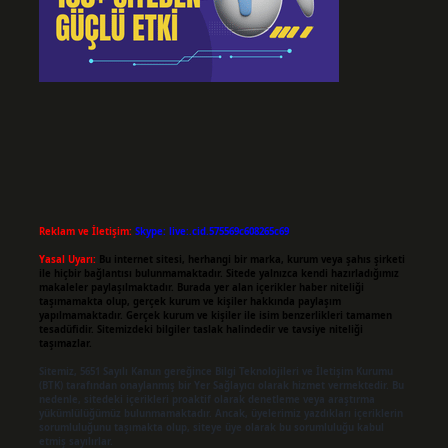
Reklam ve İletişim:
Skype: live:.cid.575569c608265c69
Yasal Uyarı:
Bu internet sitesi, herhangi bir marka, kurum veya şahıs şirketi
ile hiçbir bağlantısı bulunmamaktadır. Sitede yalnızca kendi hazırladığımız
makaleler paylaşılmaktadır. Burada yer alan içerikler haber niteliği
taşımamakta olup, gerçek kurum ve kişiler hakkında paylaşım
yapılmamaktadır. Gerçek kurum ve kişiler ile isim benzerlikleri tamamen
tesadüfidir. Sitemizdeki bilgiler taslak halindedir ve tavsiye niteliği
taşımazlar.
Sitemiz, 5651 Sayılı Kanun gereğince Bilgi Teknolojileri ve İletişim Kurumu
(BTK) tarafından onaylanmış bir Yer Sağlayıcı olarak hizmet vermektedir. Bu
nedenle, sitedeki içerikleri proaktif olarak denetleme veya araştırma
yükümlülüğümüz bulunmamaktadır. Ancak, üyelerimiz yazdıkları içeriklerin
sorumluluğunu taşımakta olup, siteye üye olarak bu sorumluluğu kabul
etmiş sayılırlar.