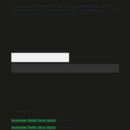
Hukuka ve yasal düzenlemelere aykırı olduğunu düşündüğünüz içerikleri,
backlinkpanelicomtr@gmail.com
adresine bildirmeniz halinde, ilgili içerikler
yasal süre içerisinde sitemizden kaldırılacaktır.
Arama
Son yorumlar
Samuraylar Neden Saçını Kazıtır
için
admin
Samuraylar Neden Saçını Kazıtır
için
Fadime