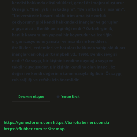
kendisi hakkında düşündükleri, genel öz imajını oluşturur.
Örneğin, “Ben iyi bir arkadaşım”, “Ben öfkeli bir insanım”,
“Üniversitede başarılı olabilirim ama işte zorluk
çekiyorum” gibi kendi hakkındaki inançlar ve görüşler
algıya aittir. Benlik belirginliği nedir? Öz-belirginlik,
benlik kavramının yapısal bir boyutudur ve içeriğin
organizasyonunu yansıtır ve insanların kendileri,
özellikleri, erdemleri ve hataları hakkında sahip oldukları
inançlardan oluşur (Campbell vd., 1996). Benlik sevgisi
nedir? Öz saygı, bir kişinin kendine duyduğu saygı ve
takdir duygusudur. Bir kişinin kendine olan inancı, öz
değeri ve kendi değerinin tanınmasıyla ilgilidir. Öz saygı,
ruh sağlığı ve refahı için önemlidir.…
Benlik
Devamını okuyun
Yorum Bırak
Etmek
Ne
Demek
https://gunesforum.com
https://barohaberleri.com.tr
https://flubber.com.tr
Sitemap