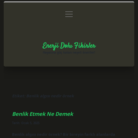
menüyü
Anasayfa
Gizlilik Politikası
Yasal Uyarı
aç
Hakkımızda
Enerji Dolu Fikirler
Hayatına güç katan neşeli öneriler!
Etiket:
Benlik algısı nedir örnek
Benlik Etmek Ne Demek
Tarih: Ocak 5, 2025
Benlik algısı nedir örnek? Bir bireyin farklı alanlarda