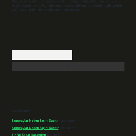
Hukuka ve yasal düzenlemelere aykırı olduğunu düşündüğünüz içerikleri,
backlinkpanelicomtr@gmail.com
adresine bildirmeniz halinde, ilgili içerikler
yasal süre içerisinde sitemizden kaldırılacaktır.
Arama
Son yorumlar
Samuraylar Neden Saçını Kazıtır
için
admin
Samuraylar Neden Saçını Kazıtır
için
Fadime
Tır Ne Kadar Kazandırır
için
admin