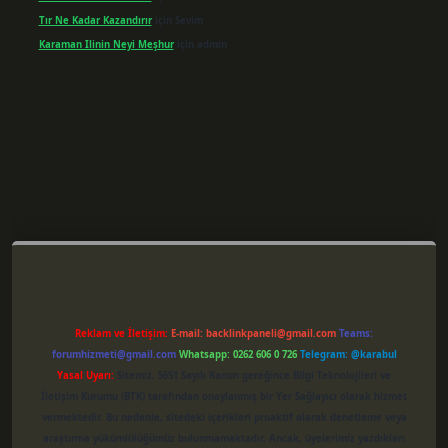
Tır Ne Kadar Kazandırır
için
Sevim
Karaman Ilinin Neyi Meşhur
için
admin
r giriş
Reklam ve İletişim:
E-mail:
backlinkpaneli@gmail.com
Teams:
forumhizmeti@gmail.com
Whatsapp: 0262 606 0 726
Telegram: @karabul
Yasal Uyarı:
Sitemiz, 5651 Sayılı Kanun gereğince Bilgi Teknolojileri ve
İletişim Kurumu (BTK) tarafından onaylanmış bir Yer Sağlayıcı olarak hizmet
vermektedir. Bu nedenle, sitedeki içerikleri proaktif olarak denetleme veya
araştırma yükümlülüğümüz bulunmamaktadır. Ancak, üyelerimiz yazdıkları