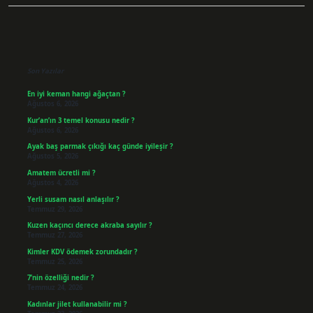
Sidebar
Son Yazılar
En iyi keman hangi ağaçtan ?
Ağustos 6, 2026
Kur’an’ın 3 temel konusu nedir ?
Ağustos 6, 2026
Ayak baş parmak çıkığı kaç günde iyileşir ?
Ağustos 5, 2026
Amatem ücretli mi ?
Ağustos 4, 2026
Yerli susam nasıl anlaşılır ?
Temmuz 29, 2026
Kuzen kaçıncı derece akraba sayılır ?
Temmuz 27, 2026
Kimler KDV ödemek zorundadır ?
Temmuz 25, 2026
7’nin özelliği nedir ?
Temmuz 24, 2026
Kadınlar jilet kullanabilir mi ?