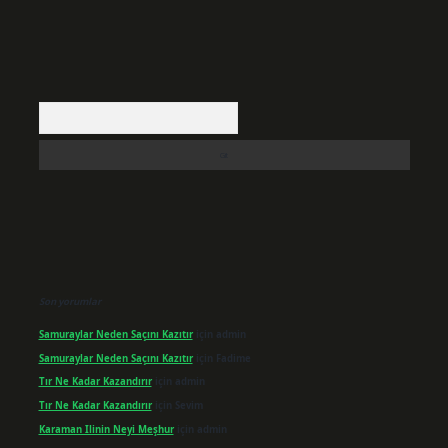
Arama
Son yorumlar
Samuraylar Neden Saçını Kazıtır
için
admin
Samuraylar Neden Saçını Kazıtır
için
Fadime
Tır Ne Kadar Kazandırır
için
admin
Tır Ne Kadar Kazandırır
için
Sevim
Karaman Ilinin Neyi Meşhur
için
admin