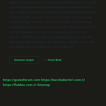
ağacı, ılıman kışların ardından güneşli baharların ve sıcak
yazların geldiği Akdeniz iklimine sahip bölgelerde yetişir.
Zeytin ağaçlarının ticari olarak yetiştirildiği bölgelerdeki
ortalama yıllık sıcaklık 15–20 °C olmalıdır. Boluda hangi
meyve yetişir? Türkiye İstatistik Kurumu Kocaeli Bölge
Müdürlüğü verilerine göre; Bolu ilinde 2018 yılında en çok
üretilen meyveler 22 bin 851 ton elma, 3 bin 243 ton
armut, 1 bin 591 ton erik, 1 bin 222 ton kızılcık, 1 bin 108
ton fındık, 945 ton üzüm, 901 ton kiraz, 569 ton ceviz, 468
ton şeftali, 421 ton şeftali ve vişne, 500 ton…
Zeytin
Devamını okuyun
Yorum Bırak
Ağacı
Boluda
Yetişir
Mi
https://gunesforum.com
https://barohaberleri.com.tr
https://flubber.com.tr
Sitemap