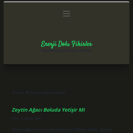
menüyü
Anasayfa
Gizlilik Politikası
Yasal Uyarı
aç
Hakkımızda
Enerji Dolu Fikirler
Hayatına güç katan neşeli öneriler!
Etiket:
Bolunun neyi meşhur
Zeytin Ağacı Boluda Yetişir Mi
Tarih: Aralık 28, 2024
Zeytin ağacı her yerde yetişir mi? Editör ekibi. Zeytin