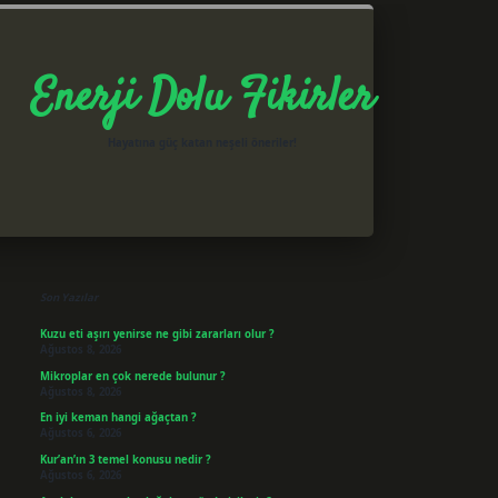
Enerji Dolu Fikirler
Hayatına güç katan neşeli öneriler!
Sidebar
betxper giriş
Son Yazılar
Kuzu eti aşırı yenirse ne gibi zararları olur ?
Ağustos 8, 2026
Mikroplar en çok nerede bulunur ?
Ağustos 8, 2026
En iyi keman hangi ağaçtan ?
Ağustos 6, 2026
Kur’an’ın 3 temel konusu nedir ?
Ağustos 6, 2026