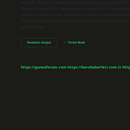
aktarılır. Borsa hesabından para çekme kaç gün sürer? Hisse
içerisinde çekilebilir bakiyenize yansıyacaktır. Hisse sene
dondurma işlemi aracı kurumlar tarafından da kaldırılabilir
menkul kıymetleri bloke ederek yatırımcının isteği dışında
iptale kadar…
Borsada
Devamını okuyun
Yorum Bırak
Para
Hesaba
Ne
Zaman
Geçer
https://gunesforum.com
https://barohaberleri.com.tr
http