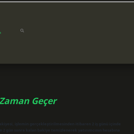
a
 Zaman Geçer
kiyesi, işlemin gerçekleştirilmesinden itibaren 2 iş günü içinde
ndan 2 gün sonra kalan bakiye temizlenerek yatırımcının hesabına