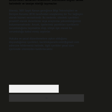
benzerlikleri tamamen tesadüfidir. Sitemizdeki bilgiler taslak
halindedir ve tavsiye niteliği taşımazlar.
Sitemiz, 5651 Sayılı Kanun gereğince Bilgi Teknolojileri ve
İletişim Kurumu (BTK) tarafından onaylanmış bir Yer Sağlayıcı
olarak hizmet vermektedir. Bu nedenle, sitedeki içerikleri
proaktif olarak denetleme veya araştırma yükümlülüğümüz
bulunmamaktadır. Ancak, üyelerimiz yazdıkları içeriklerin
sorumluluğunu taşımakta olup, siteye üye olarak bu
sorumluluğu kabul etmiş sayılırlar.
Hukuka ve yasal düzenlemelere aykırı olduğunu
düşündüğünüz içerikleri,
backlinkpanelicomtr@gmail.com
adresine bildirmeniz halinde, ilgili içerikler yasal süre
içerisinde sitemizden kaldırılacaktır.
Arama