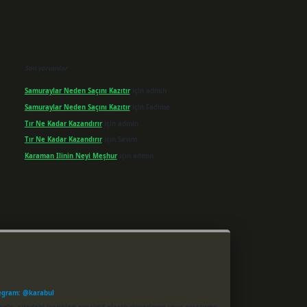
Son yorumlar
Samuraylar Neden Saçını Kazıtır
için
admin
Samuraylar Neden Saçını Kazıtır
için
Fadime
Tır Ne Kadar Kazandırır
için
admin
Tır Ne Kadar Kazandırır
için
Sevim
Karaman Ilinin Neyi Meşhur
için
admin
egram: @karabul