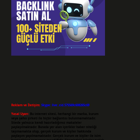
Reklam ve İletişim:
Skype: live:.cid.575569c608265c69
Yasal Uyarı:
Bu internet sitesi, herhangi bir marka, kurum
veya şahıs şirketi ile hiçbir bağlantısı bulunmamaktadır.
Sitede yalnızca kendi hazırladığımız makaleler
paylaşılmaktadır. Burada yer alan içerikler haber niteliği
taşımamakta olup, gerçek kurum ve kişiler hakkında
paylaşım yapılmamaktadır. Gerçek kurum ve kişiler ile isim