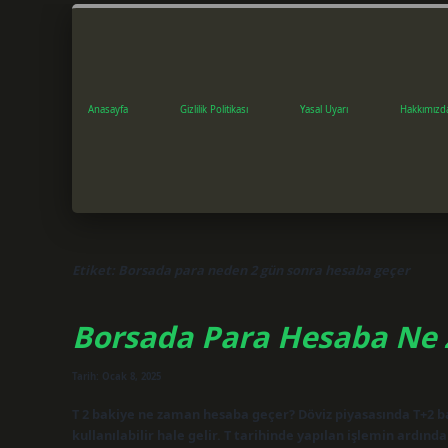
Anasayfa
Gizlilik Politikası
Yasal Uyarı
Hakkımızd
Etiket:
Borsada para neden 2 gün sonra hesaba geçer
Borsada Para Hesaba Ne
Tarih: Ocak 8, 2025
T 2 bakiye ne zaman hesaba geçer? Döviz piyasasında T+2 ba
kullanılabilir hale gelir. T tarihinde yapılan işlemin ardı