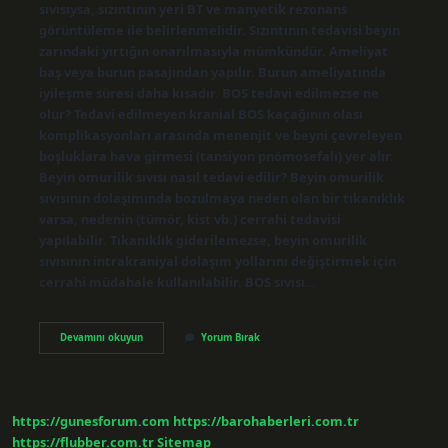
sıvısıysa, sızıntının yeri BT ve manyetik rezonans
görüntüleme ile belirlenmelidir. Sızıntının tedavisi beyin
zarındaki yırtığın onarılmasıyla mümkündür. Ameliyat
baş veya burun pasajından yapılır. Burun ameliyatında
iyileşme süresi daha kısadır. BOS tedavi edilmezse ne
olur? Tedavi edilmeyen kranial BOS kaçağının olası
komplikasyonları arasında menenjit ve beyni çevreleyen
boşluklara hava girmesi (tansiyon pnömosefali) yer alır.
Beyin omurilik sıvısı nasıl tedavi edilir? Beyin omurilik
sıvısının dolaşımında bozulmaya neden olan bir tıkanıklık
varsa, nedenin (tümör, kist vb.) cerrahi tedavisi
yapılabilir. Tıkanıklık giderilemezse, beyin omurilik
sıvısının intrakraniyal dolaşım yollarını değiştirmek için
cerrahi müdahale kullanılabilir. BOS sıvısı…
Bos
Devamını okuyun
Yorum Bırak
Nasıl
Tedavi
Edilir
https://gunesforum.com
https://barohaberleri.com.tr
https://flubber.com.tr
Sitemap