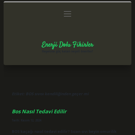
menüyü
Anasayfa
Gizlilik Politikası
Yasal Uyarı
aç
Hakkımızda
Enerji Dolu Fikirler
Hayatına güç katan neşeli öneriler!
Etiket:
BOS sıvısı kendiliğinden geçer mi
Bos Nasıl Tedavi Edilir
Tarih: Kasım 12, 2024
BOS kaçağı nasıl tedavi edilir? Sızan sıvı beyin omurilik