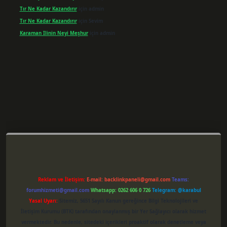
Tır Ne Kadar Kazandırır
için
admin
Tır Ne Kadar Kazandırır
için
Sevim
Karaman Ilinin Neyi Meşhur
için
admin
per giriş
Reklam ve İletişim:
E-mail:
backlinkpaneli@gmail.com
Teams:
forumhizmeti@gmail.com
Whatsapp: 0262 606 0 726
Telegram: @karabul
Yasal Uyarı:
Sitemiz, 5651 Sayılı Kanun gereğince Bilgi Teknolojileri ve
İletişim Kurumu (BTK) tarafından onaylanmış bir Yer Sağlayıcı olarak hizmet
vermektedir. Bu nedenle, sitedeki içerikleri proaktif olarak denetleme veya