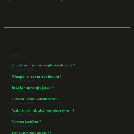
Sidebar
Son Yazılar
Kuzu eti aşırı yenirse ne gibi zararları olur ?
Ağustos 8, 2026
Mikroplar en çok nerede bulunur ?
Ağustos 8, 2026
En iyi keman hangi ağaçtan ?
Ağustos 6, 2026
Kur’an’ın 3 temel konusu nedir ?
Ağustos 6, 2026
Ayak baş parmak çıkığı kaç günde iyileşir ?
Ağustos 5, 2026
Amatem ücretli mi ?
Ağustos 4, 2026
Yerli susam nasıl anlaşılır ?