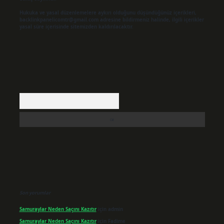
Hukuka ve yasal düzenlemelere aykırı olduğunu düşündüğünüz içerikleri,
backlinkpanelicomtr@gmail.com
adresine bildirmeniz halinde, ilgili içerikler
yasal süre içerisinde sitemizden kaldırılacaktır.
Arama
Son yorumlar
Samuraylar Neden Saçını Kazıtır
için
admin
Samuraylar Neden Saçını Kazıtır
için
Fadime