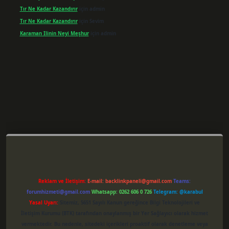
Tır Ne Kadar Kazandırır
için
admin
Tır Ne Kadar Kazandırır
için
Sevim
Karaman Ilinin Neyi Meşhur
için
admin
er giriş
Reklam ve İletişim:
E-mail:
backlinkpaneli@gmail.com
Teams:
forumhizmeti@gmail.com
Whatsapp: 0262 606 0 726
Telegram: @karabul
Yasal Uyarı:
Sitemiz, 5651 Sayılı Kanun gereğince Bilgi Teknolojileri ve
İletişim Kurumu (BTK) tarafından onaylanmış bir Yer Sağlayıcı olarak hizmet
vermektedir. Bu nedenle, sitedeki içerikleri proaktif olarak denetleme veya