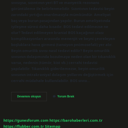
sıvısıysa, sızıntının yeri BT ve manyetik rezonans
görüntüleme ile belirlenmelidir. Sızıntının tedavisi beyin
zarındaki yırtığın onarılmasıyla mümkündür. Ameliyat
baş veya burun pasajından yapılır. Burun ameliyatında
iyileşme süresi daha kısadır. BOS tedavi edilmezse ne
olur? Tedavi edilmeyen kranial BOS kaçağının olası
komplikasyonları arasında menenjit ve beyni çevreleyen
boşluklara hava girmesi (tansiyon pnömosefali) yer alır.
Beyin omurilik sıvısı nasıl tedavi edilir? Beyin omurilik
sıvısının dolaşımında bozulmaya neden olan bir tıkanıklık
varsa, nedenin (tümör, kist vb.) cerrahi tedavisi
yapılabilir. Tıkanıklık giderilemezse, beyin omurilik
sıvısının intrakraniyal dolaşım yollarını değiştirmek için
cerrahi müdahale kullanılabilir. BOS sıvısı…
Bos
Devamını okuyun
Yorum Bırak
Nasıl
Tedavi
Edilir
https://gunesforum.com
https://barohaberleri.com.tr
https://flubber.com.tr
Sitemap