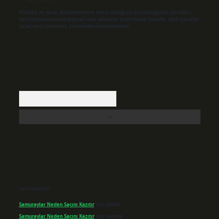
Hukuka ve yasal düzenlemelere aykırı olduğunu düşündüğünüz içerikleri,
backlinkpanelicomtr@gmail.com
adresine bildirmeniz halinde, ilgili içerikler
yasal süre içerisinde sitemizden kaldırılacaktır.
Arama
Son yorumlar
Samuraylar Neden Saçını Kazıtır
için
admin
Samuraylar Neden Saçını Kazıtır
için
Fadime