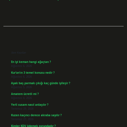
Sidebar
Son Yazılar
En iyi keman hangi ağaçtan ?
Ağustos 6, 2026
Kur’an’ın 3 temel konusu nedir ?
Ağustos 6, 2026
Ayak baş parmak çıkığı kaç günde iyileşir ?
Ağustos 5, 2026
Amatem ücretli mi ?
Ağustos 4, 2026
Yerli susam nasıl anlaşılır ?
Temmuz 29, 2026
Kuzen kaçıncı derece akraba sayılır ?
Temmuz 27, 2026
Kimler KDV ödemek zorundadır ?