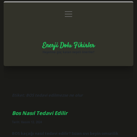
menüyü
Anasayfa
Gizlilik Politikası
Yasal Uyarı
aç
Hakkımızda
Enerji Dolu Fikirler
Hayatına güç katan neşeli öneriler!
Etiket:
BOS tedavi edilmezse ne olur
Bos Nasıl Tedavi Edilir
Tarih: Kasım 12, 2024
BOS kaçağı nasıl tedavi edilir? Sızan sıvı beyin omurilik