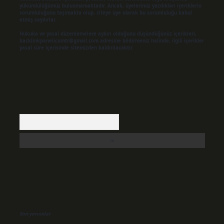
yükümlülüğümüz bulunmamaktadır. Ancak, üyelerimiz yazdıkları içeriklerin
sorumluluğunu taşımakta olup, siteye üye olarak bu sorumluluğu kabul
etmiş sayılırlar.
Hukuka ve yasal düzenlemelere aykırı olduğunu düşündüğünüz içerikleri,
backlinkpanelicomtr@gmail.com
adresine bildirmeniz halinde, ilgili içerikler
yasal süre içerisinde sitemizden kaldırılacaktır.
Arama
Son yorumlar