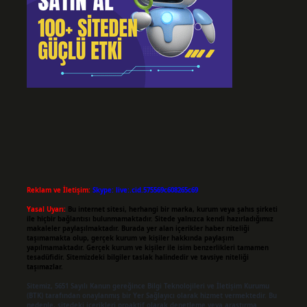
Reklam ve İletişim:
Skype: live:.cid.575569c608265c69
Yasal Uyarı:
Bu internet sitesi, herhangi bir marka, kurum veya şahıs şirketi
ile hiçbir bağlantısı bulunmamaktadır. Sitede yalnızca kendi hazırladığımız
makaleler paylaşılmaktadır. Burada yer alan içerikler haber niteliği
taşımamakta olup, gerçek kurum ve kişiler hakkında paylaşım
yapılmamaktadır. Gerçek kurum ve kişiler ile isim benzerlikleri tamamen
tesadüfidir. Sitemizdeki bilgiler taslak halindedir ve tavsiye niteliği
taşımazlar.
Sitemiz, 5651 Sayılı Kanun gereğince Bilgi Teknolojileri ve İletişim Kurumu
(BTK) tarafından onaylanmış bir Yer Sağlayıcı olarak hizmet vermektedir. Bu
nedenle, sitedeki içerikleri proaktif olarak denetleme veya araştırma