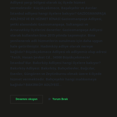
Adliyesi yargı bölgesi olarak üç ilçede hizmet
vermektedir: Küçükçekmece, Başakşehir ve Avcılar.
İstanbul adliyesi hangi ilçelere bakıyor? GAZİOSMANPAŞA
ADLİYESİ VE EK HİZMET BİNASI Gaziosmanpaşa Adliyesi,
yetki alanındaki Gaziosmanpaşa, Sultangazi ve
Arnavutköy ilçelerini denetler. Gaziosmanpaşa Adliyesi
olarak kullanılan bina 2015 yılında taşınmıştır. Bina
yenilenerek adli hizmetlerin sunulması için daha uygun
hale getirilmiştir. Hadımköy adliye olarak nereye
bağlıdır? Büyükçekmece Adliyesi ek adliyemiz olup adresi
“Fatih, Hasan Şevket Cd., 34500 Büyükçekmece/
İstanbul”dur. Bakırköy Adliyesi hangi ilçelere bakıyor?
Bakırköy Adliyesi: Bakırköy, Bahçelievler, Bağcılar,
Esenler, Güngören ve Zeytinburnu olmak üzere 6 ilçede
hizmet vermektedir. Bahçeşehir hangi mahkemeye
bağlıdır? BAKIRKÖY ADLİYESİ…
Bahçeşehir
Devamını okuyun
Yorum Bırak
Adliye
Olarak
Nereye
Bağlı