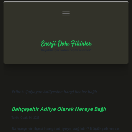
menüyü
Anasayfa
Gizlilik Politikası
Yasal Uyarı
aç
Hakkımızda
Enerji Dolu Fikirler
Hayatına güç katan neşeli öneriler!
Etiket:
Çağlayan Adliyesine hangi ilçeler bağlı
Bahçeşehir Adliye Olarak Nereye Bağlı
Tarih: Ocak 14, 2025
Bahçeşehir ilçesi hangi adliyeye bağlıdır? Küçükçekmece