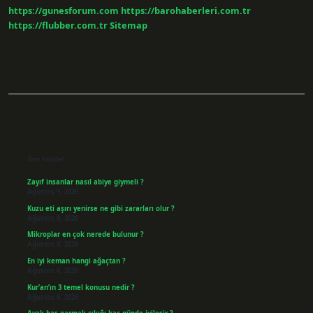
https://gunesforum.com
https://barohaberleri.com.tr
https://flubber.com.tr
Sitemap
Sidebar
Son Yazılar
Zayıf insanlar nasıl abiye giymeli ?
Ağustos 9, 2026
Kuzu eti aşırı yenirse ne gibi zararları olur ?
Ağustos 8, 2026
Mikroplar en çok nerede bulunur ?
Ağustos 8, 2026
En iyi keman hangi ağaçtan ?
Ağustos 6, 2026
Kur’an’ın 3 temel konusu nedir ?
Ağustos 6, 2026