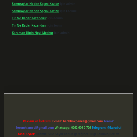
Samuraylar Neden Saçını Kazıtır
için
admin
Samuraylar Neden Saçını Kazıtır
için
Fadime
Tır Ne Kadar Kazandırır
için
admin
Tır Ne Kadar Kazandırır
için
Sevim
Karaman Ilinin Neyi Meşhur
için
admin
er giriş
Reklam ve İletişim:
E-mail:
backlinkpaneli@gmail.com
Teams:
forumhizmeti@gmail.com
Whatsapp: 0262 606 0 726
Telegram: @karabul
Yasal Uyarı:
Sitemiz, 5651 Sayılı Kanun gereğince Bilgi Teknolojileri ve