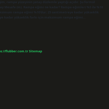
im, rampa yüzeyinin yatay düzlemle yaptığı açıdır. Şu formül
 Yatay Mesafe (m). Rampa eğimi ne kadar? Rampa eğimleri %5 ile %10
maksimum rampa eğimi %10’dur; 25 santimetreye kadar yükseklik
eye kadar yükseklik farkı için maksimum rampa eğimi…
s://flubber.com.tr
Sitemap