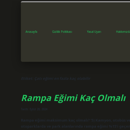
Anasayfa
Gizlilik Politikası
Yasal Uyarı
Hakkımızd
Etiket:
Çatı eğimi en fazla kaç olabilir
Rampa Eğimi Kaç Olmalı
Tarih: Eylül 20, 2024
Rampa eğimi maksimum kaç olmalı? ‘5) Kamyon, otobüs ve 
otoparklarda ve park alanlarında rampa eğimi %15’i geçem