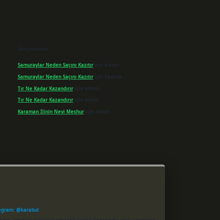
Son yorumlar
Samuraylar Neden Saçını Kazıtır
için
admin
Samuraylar Neden Saçını Kazıtır
için
Fadime
Tır Ne Kadar Kazandırır
için
admin
Tır Ne Kadar Kazandırır
için
Sevim
Karaman Ilinin Neyi Meşhur
için
admin
egram: @karabul