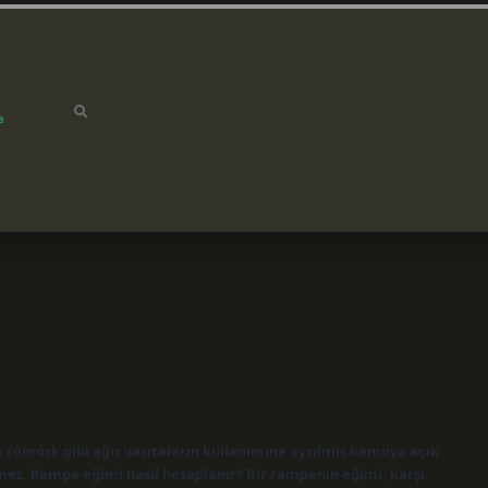
a
römork gibi ağır vasıtaların kullanımına ayrılmış kamuya açık
ez. Rampa eğimi nasıl hesaplanır? Bir rampanın eğimi, karşı