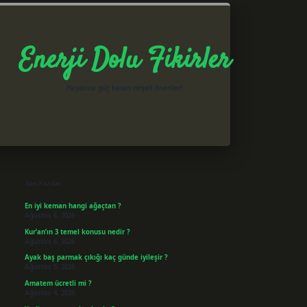
Enerji Dolu Fikirler
Hayatına güç katan neşeli öneriler!
Sidebar
betxper giriş
Son Yazılar
En iyi keman hangi ağaçtan ?
Ağustos 6, 2026
Kur’an’ın 3 temel konusu nedir ?
Ağustos 6, 2026
Ayak baş parmak çıkığı kaç günde iyileşir ?
Ağustos 5, 2026
Amatem ücretli mi ?
Ağustos 4, 2026