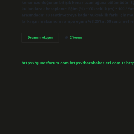
kenar uzunluğunun bitişik kenar uzunluğuna bölümüdür. Eğ
kullanılarak hesaplanır: Eğim (%) = Yükseklik (m) * 100 /
arasındadır. 10 santimetreye kadar yükseklik farkı için 
farkı için maksimum rampa eğimi %8,25’tir; 50 santimetr
Rampa
Devamını okuyun
2 Yorum
Eğimi
Kaç
Olmalı
https://gunesforum.com
https://barohaberleri.com.tr
http