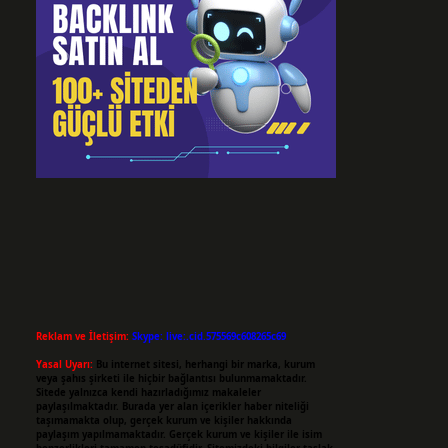
Reklam ve İletişim:
Skype: live:.cid.575569c608265c69
Yasal Uyarı:
Bu internet sitesi, herhangi bir marka, kurum
veya şahıs şirketi ile hiçbir bağlantısı bulunmamaktadır.
Sitede yalnızca kendi hazırladığımız makaleler
paylaşılmaktadır. Burada yer alan içerikler haber niteliği
taşımamakta olup, gerçek kurum ve kişiler hakkında
paylaşım yapılmamaktadır. Gerçek kurum ve kişiler ile isim