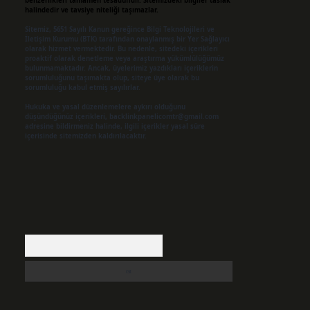
benzerlikleri tamamen tesadüfidir. Sitemizdeki bilgiler taslak
halindedir ve tavsiye niteliği taşımazlar.
Sitemiz, 5651 Sayılı Kanun gereğince Bilgi Teknolojileri ve
İletişim Kurumu (BTK) tarafından onaylanmış bir Yer Sağlayıcı
olarak hizmet vermektedir. Bu nedenle, sitedeki içerikleri
proaktif olarak denetleme veya araştırma yükümlülüğümüz
bulunmamaktadır. Ancak, üyelerimiz yazdıkları içeriklerin
sorumluluğunu taşımakta olup, siteye üye olarak bu
sorumluluğu kabul etmiş sayılırlar.
Hukuka ve yasal düzenlemelere aykırı olduğunu
düşündüğünüz içerikleri,
backlinkpanelicomtr@gmail.com
adresine bildirmeniz halinde, ilgili içerikler yasal süre
içerisinde sitemizden kaldırılacaktır.
Arama