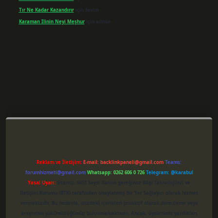
Tır Ne Kadar Kazandırır
için
Sevim
Karaman Ilinin Neyi Meşhur
için
admin
er giriş
Reklam ve İletişim:
E-mail:
backlinkpaneli@gmail.com
Teams:
forumhizmeti@gmail.com
Whatsapp: 0262 606 0 726
Telegram: @karabul
Yasal Uyarı:
Sitemiz, 5651 Sayılı Kanun gereğince Bilgi Teknolojileri ve
İletişim Kurumu (BTK) tarafından onaylanmış bir Yer Sağlayıcı olarak hizmet
vermektedir. Bu nedenle, sitedeki içerikleri proaktif olarak denetleme veya
araştırma yükümlülüğümüz bulunmamaktadır. Ancak, üyelerimiz yazdıkları