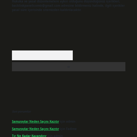
Hukuka ve yasal düzenlemelere aykırı olduğunu düşündüğünüz içerikleri,
backlinkpanelicomtr@gmail.com
adresine bildirmeniz halinde, ilgili içerikler
yasal süre içerisinde sitemizden kaldırılacaktır.
Arama
Son yorumlar
Samuraylar Neden Saçını Kazıtır
için
admin
Samuraylar Neden Saçını Kazıtır
için
Fadime
Tır Ne Kadar Kazandırır
için
admin