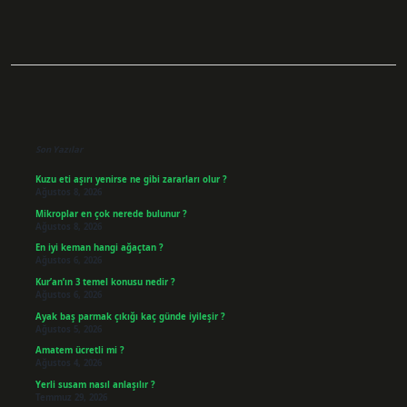
Sidebar
Son Yazılar
Kuzu eti aşırı yenirse ne gibi zararları olur ?
Ağustos 8, 2026
Mikroplar en çok nerede bulunur ?
Ağustos 8, 2026
En iyi keman hangi ağaçtan ?
Ağustos 6, 2026
Kur’an’ın 3 temel konusu nedir ?
Ağustos 6, 2026
Ayak baş parmak çıkığı kaç günde iyileşir ?
Ağustos 5, 2026
Amatem ücretli mi ?
Ağustos 4, 2026
Yerli susam nasıl anlaşılır ?
Temmuz 29, 2026