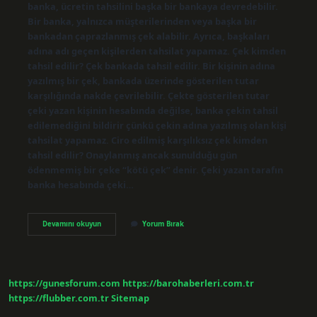
banka, ücretin tahsilini başka bir bankaya devredebilir.
Bir banka, yalnızca müşterilerinden veya başka bir
bankadan çaprazlanmış çek alabilir. Ayrıca, başkaları
adına adı geçen kişilerden tahsilat yapamaz. Çek kimden
tahsil edilir? Çek bankada tahsil edilir. Bir kişinin adına
yazılmış bir çek, bankada üzerinde gösterilen tutar
karşılığında nakde çevrilebilir. Çekte gösterilen tutar
çeki yazan kişinin hesabında değilse, banka çekin tahsil
edilemediğini bildirir çünkü çekin adına yazılmış olan kişi
tahsilat yapamaz. Ciro edilmiş karşılıksız çek kimden
tahsil edilir? Onaylanmış ancak sunulduğu gün
ödenmemiş bir çeke “kötü çek” denir. Çeki yazan tarafın
banka hesabında çeki…
Çeki
Devamını okuyun
Yorum Bırak
Kim
Tahsil
Edebilir
https://gunesforum.com
https://barohaberleri.com.tr
https://flubber.com.tr
Sitemap