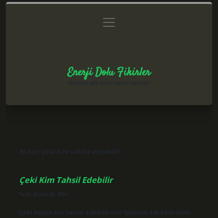
menüyü
Anasayfa
Gizlilik Politikası
Yasal Uyarı
aç
Hakkımızda
Enerji Dolu Fikirler
Hayatına güç katan neşeli öneriler!
Etiket:
Çeki kim takibe koyabilir
Çeki Kim Tahsil Edebilir
Tarih: Aralık 24, 2024
Çeki başka biri tahsil edebilir mi? İşletme adı belirtilen