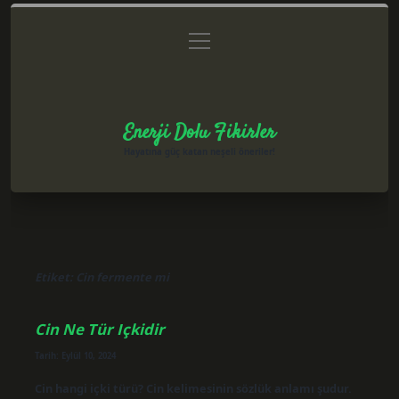
menüyü
Anasayfa
Gizlilik Politikası
Yasal Uyarı
aç
Hakkımızda
Enerji Dolu Fikirler
Hayatına güç katan neşeli öneriler!
Etiket:
Cin fermente mi
Cin Ne Tür Içkidir
Tarih: Eylül 10, 2024
Cin hangi içki türü? Cin kelimesinin sözlük anlamı şudur.