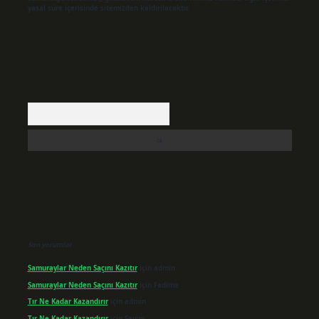
yasal süre içerisinde sitemizden kaldırılacaktır.
Arama
Son yorumlar
Samuraylar Neden Saçını Kazıtır
için
admin
Samuraylar Neden Saçını Kazıtır
için
Fadime
Tır Ne Kadar Kazandırır
için
admin
Tır Ne Kadar Kazandırır
için
Sevim