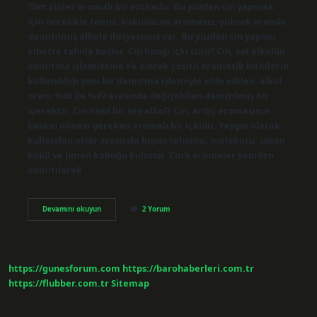
Tüm cinler aromalı bir votkadır. Bu yüzden cin yapmak
için öncelikle temiz, kokusuz ve aromasız, yüksek oranda
damıtılmış alkole ihtiyacımız var. Bu yüzden cin yapımı
elbette tahılla başlar. Cin hangi içki türü? Cin, saf alkolün
damıtma işlemlerine ek olarak çeşitli aromatik bitkilerin
kullanıldığı yeni bir damıtma işlemiyle elde edilen, alkol
oranı %40 ile %47 arasında değişebilen damıtılmış bir
içecektir. Cin nasıl bir şey alkol? Cin, ardıç aromasının
baskın olması gereken aromalı bir içkidir. Yaygın olarak
kullanılan otlar arasında kişniş tohumu, melekotu, süsen
kökü ve limon kabuğu bulunur. Cin’e aromalar yeniden
damıtılarak…
Cin
Devamını okuyun
2 Yorum
Ne
Tür
Içkidir
https://gunesforum.com
https://barohaberleri.com.tr
https://flubber.com.tr
Sitemap