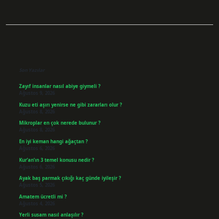
Sidebar
Son Yazılar
Zayıf insanlar nasıl abiye giymeli ?
Ağustos 9, 2026
Kuzu eti aşırı yenirse ne gibi zararları olur ?
Ağustos 8, 2026
Mikroplar en çok nerede bulunur ?
Ağustos 8, 2026
En iyi keman hangi ağaçtan ?
Ağustos 6, 2026
Kur’an’ın 3 temel konusu nedir ?
Ağustos 6, 2026
Ayak baş parmak çıkığı kaç günde iyileşir ?
Ağustos 5, 2026
Amatem ücretli mi ?
Ağustos 4, 2026
Yerli susam nasıl anlaşılır ?