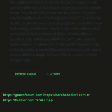
Tüm cinler aromalı bir votkadır. Bu yüzden cin yapmak
için öncelikle temiz, kokusuz ve aromasız, yüksek oranda
damıtılmış alkole ihtiyacımız var. Bu yüzden cin yapımı
elbette tahılla başlar. Cin hangi içki türü? Cin, saf alkolün
damıtma işlemlerine ek olarak çeşitli aromatik bitkilerin
kullanıldığı yeni bir damıtma işlemiyle elde edilen, alkol
oranı %40 ile %47 arasında değişebilen damıtılmış bir
içecektir. Cin nasıl bir şey alkol? Cin, ardıç aromasının
baskın olması gereken aromalı bir içkidir. Yaygın olarak
kullanılan otlar arasında kişniş tohumu, melekotu, süsen
kökü ve limon kabuğu bulunur. Cin’e aromalar yeniden
damıtılarak…
Cin
Devamını okuyun
2 Yorum
Ne
Tür
Içkidir
https://gunesforum.com
https://barohaberleri.com.tr
https://flubber.com.tr
Sitemap