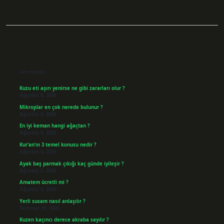
Sidebar
Son Yazılar
Kuzu eti aşırı yenirse ne gibi zararları olur ?
Ağustos 8, 2026
Mikroplar en çok nerede bulunur ?
Ağustos 8, 2026
En iyi keman hangi ağaçtan ?
Ağustos 6, 2026
Kur’an’ın 3 temel konusu nedir ?
Ağustos 6, 2026
Ayak baş parmak çıkığı kaç günde iyileşir ?
Ağustos 5, 2026
Amatem ücretli mi ?
Ağustos 4, 2026
Yerli susam nasıl anlaşılır ?
Temmuz 29, 2026
Kuzen kaçıncı derece akraba sayılır ?