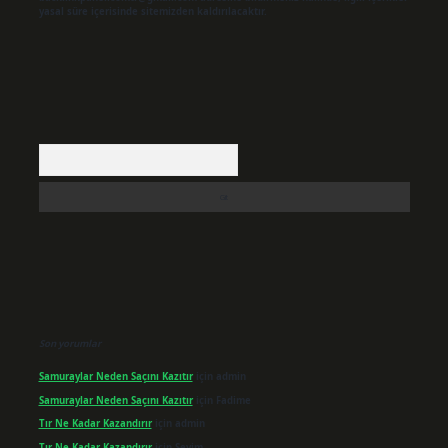
yasal süre içerisinde sitemizden kaldırılacaktır.
Arama
Son yorumlar
Samuraylar Neden Saçını Kazıtır
için
admin
Samuraylar Neden Saçını Kazıtır
için
Fadime
Tır Ne Kadar Kazandırır
için
admin
Tır Ne Kadar Kazandırır
için
Sevim