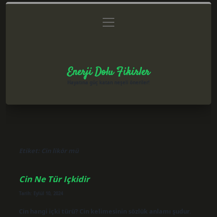
menüyü
Anasayfa
Gizlilik Politikası
Yasal Uyarı
aç
Hakkımızda
Enerji Dolu Fikirler
Hayatına güç katan neşeli öneriler!
Etiket:
Cin likör mü
Cin Ne Tür Içkidir
Tarih: Eylül 10, 2024
Cin hangi içki türü? Cin kelimesinin sözlük anlamı şudur.