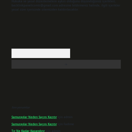
Hukuka ve yasal düzenlemelere aykırı olduğunu düşündüğünüz içerikleri,
backlinkpanelicomtr@gmail.com
adresine bildirmeniz halinde, ilgili içerikler
yasal süre içerisinde sitemizden kaldırılacaktır.
Arama
Son yorumlar
Samuraylar Neden Saçını Kazıtır
için
admin
Samuraylar Neden Saçını Kazıtır
için
Fadime
Tır Ne Kadar Kazandırır
için
admin