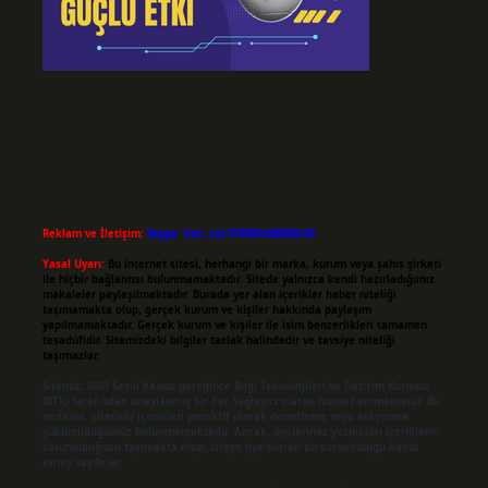
Reklam ve İletişim:
Skype: live:.cid.575569c608265c69
Yasal Uyarı:
Bu internet sitesi, herhangi bir marka, kurum veya şahıs şirketi
ile hiçbir bağlantısı bulunmamaktadır. Sitede yalnızca kendi hazırladığımız
makaleler paylaşılmaktadır. Burada yer alan içerikler haber niteliği
taşımamakta olup, gerçek kurum ve kişiler hakkında paylaşım
yapılmamaktadır. Gerçek kurum ve kişiler ile isim benzerlikleri tamamen
tesadüfidir. Sitemizdeki bilgiler taslak halindedir ve tavsiye niteliği
taşımazlar.
Sitemiz, 5651 Sayılı Kanun gereğince Bilgi Teknolojileri ve İletişim Kurumu
(BTK) tarafından onaylanmış bir Yer Sağlayıcı olarak hizmet vermektedir. Bu
nedenle, sitedeki içerikleri proaktif olarak denetleme veya araştırma
yükümlülüğümüz bulunmamaktadır. Ancak, üyelerimiz yazdıkları içeriklerin
sorumluluğunu taşımakta olup, siteye üye olarak bu sorumluluğu kabul
etmiş sayılırlar.