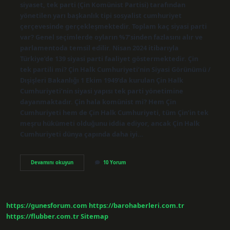
siyaset, tek parti (Çin Komünist Partisi) tarafından
yönetilen yarı başkanlık tipi sosyalist cumhuriyet
çerçevesinde gerçekleşmektedir. Toplam kaç siyasi parti
var? Genel seçimlerde oyların %7’sinden fazlasını alır ve
parlamentoda temsil edilir. Nisan 2024 itibarıyla
Türkiye’de 139 siyasi parti faaliyet göstermektedir. Çin
tek partili mi? Çin Halk Cumhuriyeti’nin Siyasi Görünümü /
Dışişleri Bakanlığı 1 Ekim 1949’da kurulan Çin Halk
Cumhuriyeti’nin siyasi yapısı tek parti yönetimine
dayanmaktadır. Çin hala komünist mi? Hem Çin
Cumhuriyeti hem de Çin Halk Cumhuriyeti, tüm Çin’in tek
meşru hükümeti olduğunu iddia ediyor, ancak Çin Halk
Cumhuriyeti dünya çapında daha iyi…
Çinde
Devamını okuyun
10 Yorum
Kaç
Tane
Siyasi
Parti
Var
https://gunesforum.com
https://barohaberleri.com.tr
https://flubber.com.tr
Sitemap