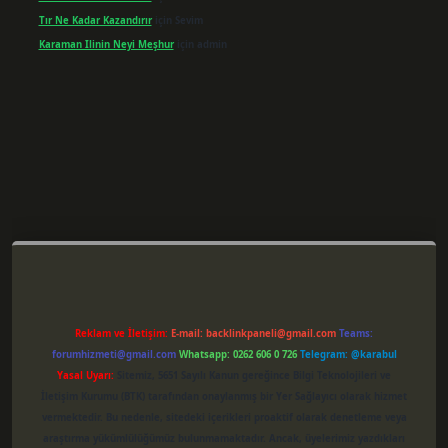
Tır Ne Kadar Kazandırır
için
Sevim
Karaman Ilinin Neyi Meşhur
için
admin
riş
Reklam ve İletişim:
E-mail:
backlinkpaneli@gmail.com
Teams:
forumhizmeti@gmail.com
Whatsapp: 0262 606 0 726
Telegram: @karabul
Yasal Uyarı:
Sitemiz, 5651 Sayılı Kanun gereğince Bilgi Teknolojileri ve
İletişim Kurumu (BTK) tarafından onaylanmış bir Yer Sağlayıcı olarak hizmet
vermektedir. Bu nedenle, sitedeki içerikleri proaktif olarak denetleme veya
araştırma yükümlülüğümüz bulunmamaktadır. Ancak, üyelerimiz yazdıkları