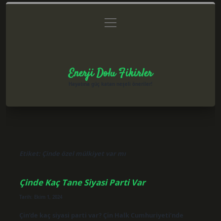
menüyü
Anasayfa
Gizlilik Politikası
Yasal Uyarı
aç
Hakkımızda
Enerji Dolu Fikirler
Hayatına güç katan neşeli öneriler!
Etiket:
Çinde özel mülkiyet var mı
Çinde Kaç Tane Siyasi Parti Var
Tarih: Ekim 1, 2024
Çin’de kaç siyasi parti var? Çin Halk Cumhuriyeti’nde