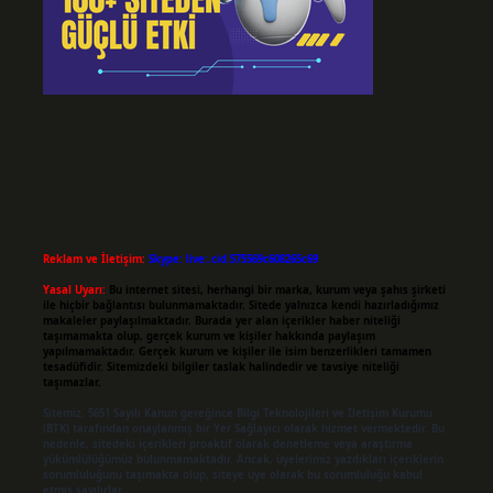
Reklam ve İletişim:
Skype: live:.cid.575569c608265c69
Yasal Uyarı:
Bu internet sitesi, herhangi bir marka, kurum veya şahıs şirketi
ile hiçbir bağlantısı bulunmamaktadır. Sitede yalnızca kendi hazırladığımız
makaleler paylaşılmaktadır. Burada yer alan içerikler haber niteliği
taşımamakta olup, gerçek kurum ve kişiler hakkında paylaşım
yapılmamaktadır. Gerçek kurum ve kişiler ile isim benzerlikleri tamamen
tesadüfidir. Sitemizdeki bilgiler taslak halindedir ve tavsiye niteliği
taşımazlar.
Sitemiz, 5651 Sayılı Kanun gereğince Bilgi Teknolojileri ve İletişim Kurumu
(BTK) tarafından onaylanmış bir Yer Sağlayıcı olarak hizmet vermektedir. Bu
nedenle, sitedeki içerikleri proaktif olarak denetleme veya araştırma
yükümlülüğümüz bulunmamaktadır. Ancak, üyelerimiz yazdıkları içeriklerin
sorumluluğunu taşımakta olup, siteye üye olarak bu sorumluluğu kabul
etmiş sayılırlar.