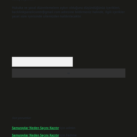
Hukuka ve yasal düzenlemelere aykırı olduğunu düşündüğünüz içerikleri,
backlinkpanelicomtr@gmail.com
adresine bildirmeniz halinde, ilgili içerikler
yasal süre içerisinde sitemizden kaldırılacaktır.
Arama
Son yorumlar
Samuraylar Neden Saçını Kazıtır
için
admin
Samuraylar Neden Saçını Kazıtır
için
Fadime