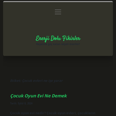
menüyü
Anasayfa
Gizlilik Politikası
Yasal Uyarı
aç
Hakkımızda
Enerji Dolu Fikirler
Hayatına güç katan neşeli öneriler!
Etiket:
Çocuk evleri ne işe yarar
Çocuk Oyun Evi Ne Demek
Tarih: Eylül 8, 2024
Çocuk oyun evi nedir? Çocuk oyun evleri, çocukların