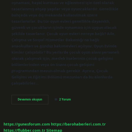
oynaması, hayal kurması ve eğlenmesi için özel olarak
tasarlanmış ahşap yapılar veya oyuncaklardır. Genellikle
bahçede veya dış mekanda kullanılmak üzere
tasarlanırlar. Bu tür oyun evleri genellikle dayanıklı,
güvenli ve çocukların içinde oynaması için uygun olacak
şekilde tasarlanır. Çocuk oyun evleri nereye bağlı? Aile,
Çalışma ve Sosyal Hizmetler Bakanlığı’na bağlı
anaokulları ve gündüz bakımevleri açılıyor. Oyun Evinde
kimler çalışabilir? Bu yerlerde çocuk oyun alanı personeli
olarak çalışmak için, meslek liselerinin çocuk gelişimi
bölümlerinden veya ön lisans çocuk gelişimi
programından mezun olmak gerekir. Ayrıca, Çocuk
Gelişimi ve Eğitimi Bölümü mezunları da bu alanlarda
çalışabilirler.…
Çocuk
Devamını okuyun
2 Yorum
Oyun
Evi
Ne
Demek
https://gunesforum.com
https://barohaberleri.com.tr
https://flubber.com.tr
Sitemap