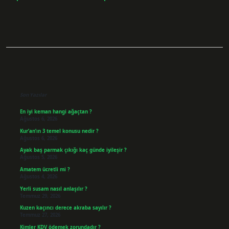
Sidebar
Son Yazılar
En iyi keman hangi ağaçtan ?
Ağustos 6, 2026
Kur’an’ın 3 temel konusu nedir ?
Ağustos 6, 2026
Ayak baş parmak çıkığı kaç günde iyileşir ?
Ağustos 5, 2026
Amatem ücretli mi ?
Ağustos 4, 2026
Yerli susam nasıl anlaşılır ?
Temmuz 29, 2026
Kuzen kaçıncı derece akraba sayılır ?
Temmuz 27, 2026
Kimler KDV ödemek zorundadır ?