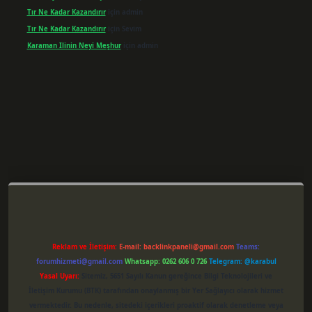
Tır Ne Kadar Kazandırır
için
admin
Tır Ne Kadar Kazandırır
için
Sevim
Karaman Ilinin Neyi Meşhur
için
admin
per giriş
Reklam ve İletişim:
E-mail:
backlinkpaneli@gmail.com
Teams:
forumhizmeti@gmail.com
Whatsapp: 0262 606 0 726
Telegram: @karabul
Yasal Uyarı:
Sitemiz, 5651 Sayılı Kanun gereğince Bilgi Teknolojileri ve
İletişim Kurumu (BTK) tarafından onaylanmış bir Yer Sağlayıcı olarak hizmet
vermektedir. Bu nedenle, sitedeki içerikleri proaktif olarak denetleme veya