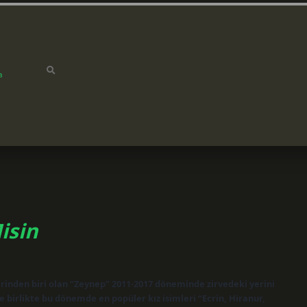
a
isin
erinden biri olan “Zeynep” 2011-2017 döneminde zirvedeki yerini
le birlikte bu dönemde en popüler kız isimleri “Ecrin, Hiranur,