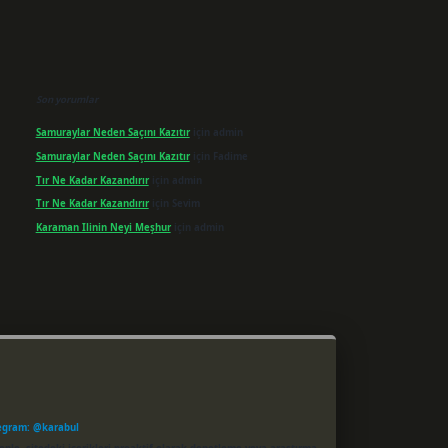
Son yorumlar
Samuraylar Neden Saçını Kazıtır
için
admin
Samuraylar Neden Saçını Kazıtır
için
Fadime
Tır Ne Kadar Kazandırır
için
admin
Tır Ne Kadar Kazandırır
için
Sevim
Karaman Ilinin Neyi Meşhur
için
admin
egram: @karabul