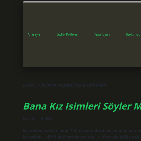
Anasayfa
Gizlilik Politikası
Yasal Uyarı
Hakkımızd
Etiket:
Dünyanın en güzel kızının adı nedir
Bana Kız Isimleri Söyler M
Tarih: Ekim 19, 2024
En sevilen kız ismi nedir? Tüm zamanların en popüler isiml
korurken, “Elif” ikinci sırada yer aldı. Yıldan yıla değişmek