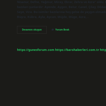
Nisanur, Defne, Yağmur, Miray, Ebrar, Zehra ve Azra” oldu. E
bazıları şunlardır: Ayende, Aygen, Belur, Canel, Çilay, Dild
Saye, Vira. Bu isimler bazılarına hoş gelse de yaygın olmadıkl
Büşra, Kübra, Ayla, Aycan, Müjde, Müge, Azra,…
Bana
Devamını okuyun
Yorum Bırak
Kız
Isimleri
Söyler
Misin
https://gunesforum.com
https://barohaberleri.com.tr
http