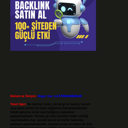
Reklam ve İletişim:
Skype: live:.cid.575569c608265c69
Yasal Uyarı:
Bu internet sitesi, herhangi bir marka, kurum
veya şahıs şirketi ile hiçbir bağlantısı bulunmamaktadır.
Sitede yalnızca kendi hazırladığımız makaleler
paylaşılmaktadır. Burada yer alan içerikler haber niteliği
taşımamakta olup, gerçek kurum ve kişiler hakkında
paylaşım yapılmamaktadır. Gerçek kurum ve kişiler ile isim