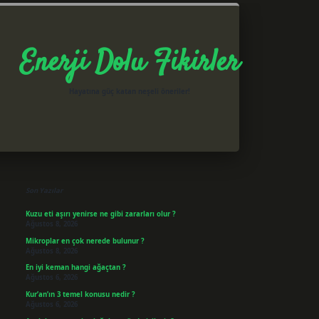
Enerji Dolu Fikirler
Hayatına güç katan neşeli öneriler!
Sidebar
betxper giriş
Son Yazılar
Kuzu eti aşırı yenirse ne gibi zararları olur ?
Ağustos 8, 2026
Mikroplar en çok nerede bulunur ?
Ağustos 8, 2026
En iyi keman hangi ağaçtan ?
Ağustos 6, 2026
Kur’an’ın 3 temel konusu nedir ?
Ağustos 6, 2026