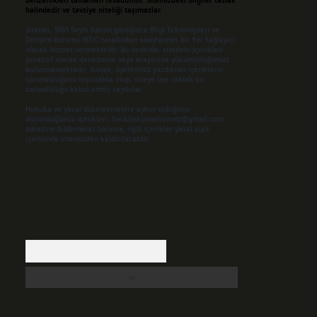
benzerlikleri tamamen tesadüfidir. Sitemizdeki bilgiler taslak
halindedir ve tavsiye niteliği taşımazlar.
Sitemiz, 5651 Sayılı Kanun gereğince Bilgi Teknolojileri ve
İletişim Kurumu (BTK) tarafından onaylanmış bir Yer Sağlayıcı
olarak hizmet vermektedir. Bu nedenle, sitedeki içerikleri
proaktif olarak denetleme veya araştırma yükümlülüğümüz
bulunmamaktadır. Ancak, üyelerimiz yazdıkları içeriklerin
sorumluluğunu taşımakta olup, siteye üye olarak bu
sorumluluğu kabul etmiş sayılırlar.
Hukuka ve yasal düzenlemelere aykırı olduğunu
düşündüğünüz içerikleri,
backlinkpanelicomtr@gmail.com
adresine bildirmeniz halinde, ilgili içerikler yasal süre
içerisinde sitemizden kaldırılacaktır.
Arama