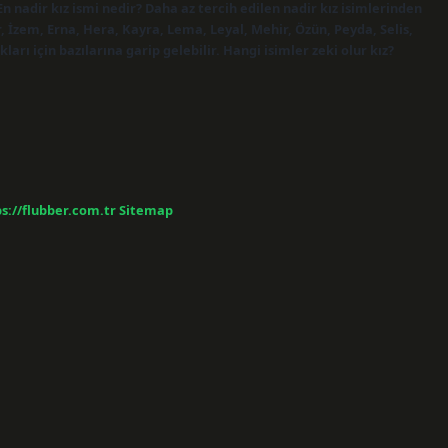
n nadir kız ismi nedir? Daha az tercih edilen nadir kız isimlerinden
ar, İzem, Erna, Hera, Kayra, Lema, Leyal, Mehir, Özün, Peyda, Selis,
arı için bazılarına garip gelebilir. Hangi isimler zeki olur kız?
s://flubber.com.tr
Sitemap