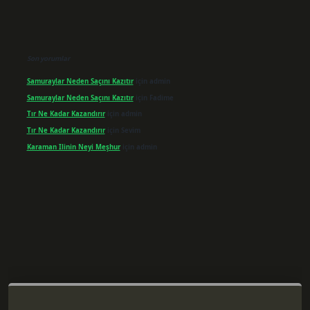
Son yorumlar
Samuraylar Neden Saçını Kazıtır
için
admin
Samuraylar Neden Saçını Kazıtır
için
Fadime
Tır Ne Kadar Kazandırır
için
admin
Tır Ne Kadar Kazandırır
için
Sevim
Karaman Ilinin Neyi Meşhur
için
admin
r giriş