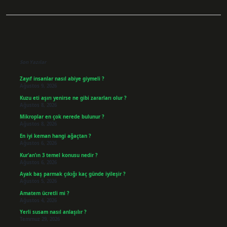
Sidebar
Son Yazılar
Zayıf insanlar nasıl abiye giymeli ?
Ağustos 9, 2026
Kuzu eti aşırı yenirse ne gibi zararları olur ?
Ağustos 8, 2026
Mikroplar en çok nerede bulunur ?
Ağustos 8, 2026
En iyi keman hangi ağaçtan ?
Ağustos 6, 2026
Kur’an’ın 3 temel konusu nedir ?
Ağustos 6, 2026
Ayak baş parmak çıkığı kaç günde iyileşir ?
Ağustos 5, 2026
Amatem ücretli mi ?
Ağustos 4, 2026
Yerli susam nasıl anlaşılır ?
Temmuz 29, 2026