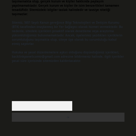
taşımamakta olup, gerçek kurum ve kişiler hakkında paylaşım
yapılmamaktadır. Gerçek kurum ve kişiler ile isim benzerlikleri tamamen
tesadüfidir. Sitemizdeki bilgiler taslak halindedir ve tavsiye niteliği
taşımazlar.
Sitemiz, 5651 Sayılı Kanun gereğince Bilgi Teknolojileri ve İletişim Kurumu
(BTK) tarafından onaylanmış bir Yer Sağlayıcı olarak hizmet vermektedir. Bu
nedenle, sitedeki içerikleri proaktif olarak denetleme veya araştırma
yükümlülüğümüz bulunmamaktadır. Ancak, üyelerimiz yazdıkları içeriklerin
sorumluluğunu taşımakta olup, siteye üye olarak bu sorumluluğu kabul
etmiş sayılırlar.
Hukuka ve yasal düzenlemelere aykırı olduğunu düşündüğünüz içerikleri,
backlinkpanelicomtr@gmail.com
adresine bildirmeniz halinde, ilgili içerikler
yasal süre içerisinde sitemizden kaldırılacaktır.
Arama