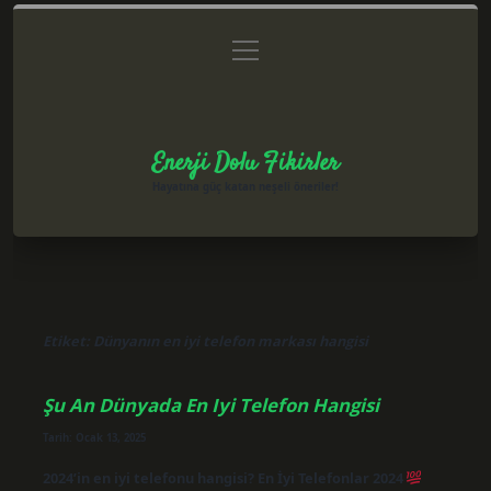
menüyü
Anasayfa
Gizlilik Politikası
Yasal Uyarı
aç
Hakkımızda
Enerji Dolu Fikirler
Hayatına güç katan neşeli öneriler!
Etiket:
Dünyanın en iyi telefon markası hangisi
Şu An Dünyada En Iyi Telefon Hangisi
Tarih: Ocak 13, 2025
2024’in en iyi telefonu hangisi? En İyi Telefonlar 2024