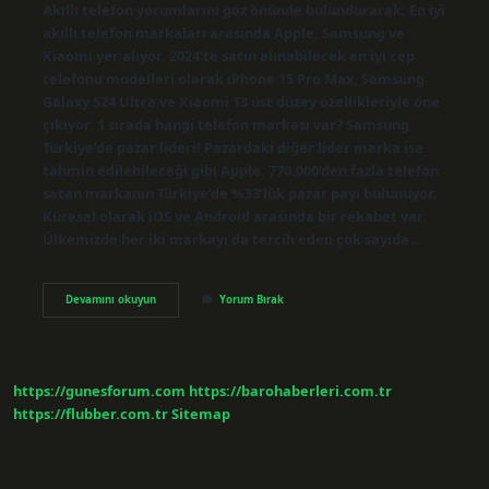
Akıllı telefon yorumlarını göz önünde bulundurarak; En iyi
akıllı telefon markaları arasında Apple, Samsung ve
Xiaomi yer alıyor. 2024’te satın alınabilecek en iyi cep
telefonu modelleri olarak iPhone 15 Pro Max, Samsung
Galaxy S24 Ultra ve Xiaomi 13 üst düzey özellikleriyle öne
çıkıyor. 1 sırada hangi telefon markası var? Samsung
Türkiye’de pazar lideri! Pazardaki diğer lider marka ise
tahmin edilebileceği gibi Apple. 770.000’den fazla telefon
satan markanın Türkiye’de %33’lük pazar payı bulunuyor.
Küresel olarak iOS ve Android arasında bir rekabet var.
Ülkemizde her iki markayı da tercih eden çok sayıda…
Şu
Devamını okuyun
Yorum Bırak
An
Dünyada
En
Iyi
Telefon
https://gunesforum.com
https://barohaberleri.com.tr
Hangisi
https://flubber.com.tr
Sitemap