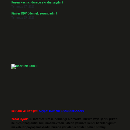
Kuzen kaçıncı derece akraba sayılır ?
Temmuz 27, 2026
Kimler KDV ödemek zorundadır ?
Temmuz 25, 2026
Reklam ve İletişim:
Skype: live:.cid.575569c608265c69
Yasal Uyarı:
Bu internet sitesi, herhangi bir marka, kurum veya şahıs şirketi
ile hiçbir bağlantısı bulunmamaktadır. Sitede yalnızca kendi hazırladığımız
makaleler paylaşılmaktadır. Burada yer alan içerikler haber niteliği