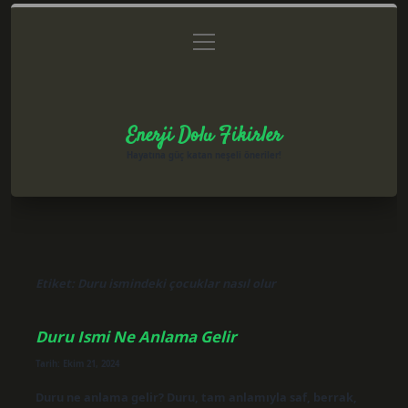
menüyü
Anasayfa
Gizlilik Politikası
Yasal Uyarı
aç
Hakkımızda
Enerji Dolu Fikirler
Hayatına güç katan neşeli öneriler!
Etiket:
Duru ismindeki çocuklar nasıl olur
Duru Ismi Ne Anlama Gelir
Tarih: Ekim 21, 2024
Duru ne anlama gelir? Duru, tam anlamıyla saf, berrak,