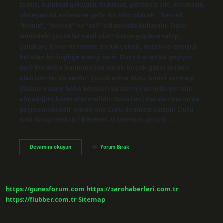
temiz, bulutsuz gökyüzü, bulutsuz, pürüzsüz cilt, karmaşık
olmayan dil anlamına gelir. Bir isim olarak, “berrak”,
“temiz”, “berrak” ve “saf” anlamında kullanılır. Duru
ismindeki çocuklar nasıl olur? Üstün güçlere sahip,
çalışkan, karar vermede zorluk çeken, neşeli ve enerjisi
bol olan bir kişiliğe enerji verir. Duru Kur’an’da geçiyor
mu? Kuran’da bulunmayan ancak birçok güzel anlamı
olan isimler de vardır. Çocuklarına Duru ismini vermeyi
düşünen anne baba adayları bu ismin Kuran’da yer alıp
almadığını kontrol etmelidir. Duru ismi Kuran-ı Kerim’de
geçmemektedir ancak ona Duru denmesi caizdir. Duru
ismi hangi renktir? Bereket ve bereket getirir.…
Duru
Devamını okuyun
Yorum Bırak
Ismi
Ne
Anlama
Gelir
https://gunesforum.com
https://barohaberleri.com.tr
https://flubber.com.tr
Sitemap