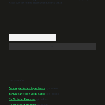
yasal süre içerisinde sitemizden kaldırılacaktır.
Arama
Son yorumlar
Samuraylar Neden Saçını Kazıtır
için
admin
Samuraylar Neden Saçını Kazıtır
için
Fadime
Tır Ne Kadar Kazandırır
için
admin
Tır Ne Kadar Kazandırır
için
Sevim