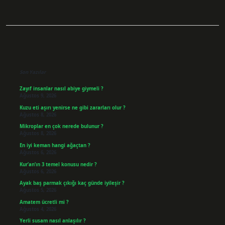
Sidebar
Son Yazılar
Zayıf insanlar nasıl abiye giymeli ?
Ağustos 9, 2026
Kuzu eti aşırı yenirse ne gibi zararları olur ?
Ağustos 8, 2026
Mikroplar en çok nerede bulunur ?
Ağustos 8, 2026
En iyi keman hangi ağaçtan ?
Ağustos 6, 2026
Kur’an’ın 3 temel konusu nedir ?
Ağustos 6, 2026
Ayak baş parmak çıkığı kaç günde iyileşir ?
Ağustos 5, 2026
Amatem ücretli mi ?
Ağustos 4, 2026
Yerli susam nasıl anlaşılır ?