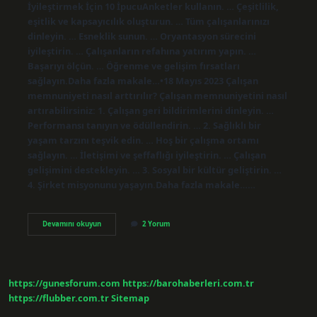
İyileştirmek İçin 10 İpucuAnketler kullanın. … Çeşitlilik,
eşitlik ve kapsayıcılık oluşturun. … Tüm çalışanlarınızı
dinleyin. … Esneklik sunun. … Oryantasyon sürecini
iyileştirin. … Çalışanların refahına yatırım yapın. …
Başarıyı ölçün. … Öğrenme ve gelişim fırsatları
sağlayın.Daha fazla makale…•18 Mayıs 2023 Çalışan
memnuniyeti nasıl arttırılır? Çalışan memnuniyetini nasıl
artırabilirsiniz: 1. Çalışan geri bildirimlerini dinleyin. …
Performansı tanıyın ve ödüllendirin. … 2. Sağlıklı bir
yaşam tarzını teşvik edin. … Hoş bir çalışma ortamı
sağlayın. … İletişimi ve şeffaflığı iyileştirin. … Çalışan
gelişimini destekleyin. … 3. Sosyal bir kültür geliştirin. …
4. Şirket misyonunu yaşayın.Daha fazla makale……
Çalışan
Devamını okuyun
2 Yorum
Deneyimi
Nasıl
Arttırılır
https://gunesforum.com
https://barohaberleri.com.tr
https://flubber.com.tr
Sitemap