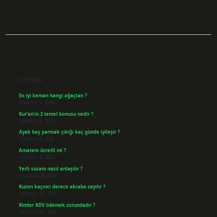
Sidebar
Son Yazılar
En iyi keman hangi ağaçtan ?
Ağustos 6, 2026
Kur’an’ın 3 temel konusu nedir ?
Ağustos 6, 2026
Ayak baş parmak çıkığı kaç günde iyileşir ?
Ağustos 5, 2026
Amatem ücretli mi ?
Ağustos 4, 2026
Yerli susam nasıl anlaşılır ?
Temmuz 29, 2026
Kuzen kaçıncı derece akraba sayılır ?
Temmuz 27, 2026
Kimler KDV ödemek zorundadır ?
Temmuz 25, 2026