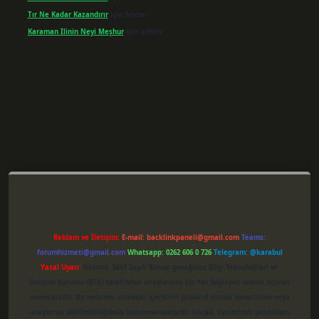
Tır Ne Kadar Kazandırır
için
Sevim
Karaman Ilinin Neyi Meşhur
için
admin
per giriş
Reklam ve İletişim:
E-mail:
backlinkpaneli@gmail.com
Teams:
forumhizmeti@gmail.com
Whatsapp: 0262 606 0 726
Telegram: @karabul
Yasal Uyarı:
Sitemiz, 5651 Sayılı Kanun gereğince Bilgi Teknolojileri ve
İletişim Kurumu (BTK) tarafından onaylanmış bir Yer Sağlayıcı olarak hizmet
vermektedir. Bu nedenle, sitedeki içerikleri proaktif olarak denetleme veya
araştırma yükümlülüğümüz bulunmamaktadır. Ancak, üyelerimiz yazdıkları