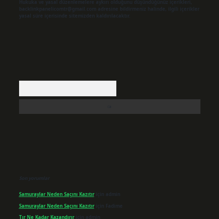
Hukuka ve yasal düzenlemelere aykırı olduğunu düşündüğünüz içerikleri,
backlinkpanelicomtr@gmail.com
adresine bildirmeniz halinde, ilgili içerikler
yasal süre içerisinde sitemizden kaldırılacaktır.
Arama
Son yorumlar
Samuraylar Neden Saçını Kazıtır
için
admin
Samuraylar Neden Saçını Kazıtır
için
Fadime
Tır Ne Kadar Kazandırır
için
admin