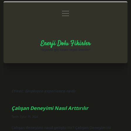
menüyü
Anasayfa
Gizlilik Politikası
Yasal Uyarı
aç
Hakkımızda
Enerji Dolu Fikirler
Hayatına güç katan neşeli öneriler!
Etiket:
Employee experience nedir
Çalışan Deneyimi Nasıl Arttırılır
Tarih: Eylül 19, 2024
Çalışan deneyimi nasıl geliştirilir? Çalışan Deneyimini