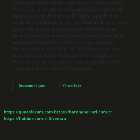
dünyanın en güçlü orduları arasında 8. sırada yer alacak.
Dünyanın en güçlü 10 ülkesi hangisi? Değerlendirilen 80
ülkenin yer aldığı listede ABD ilk sırada yer aldı. İkinci
sırada Rusya, ardından Çin yer aldı. Listenin ilk üç sırasının
geçen yılla aynı olduğu ortaya çıktı. İlk 10’daki diğer
ülkeler Almanya, İngiltere, Fransa, Japonya, İsrail, Suudi
Arabistan ve Güney Kore oldu. Türk ordusu dünyada
kaçıncı sırada 2024? 8 – TÜRKİYE: ABD’deki Küresel Ateş
Gücü Ajansı’nın araştırmasına göre Türkiye 2023’te 11.
sırada yer alacak ve 2024’te üç sıra yükselerek 8. sıraya
yerleşecek. Türk ordusu NATO’da kaçıncı…
Türkiye
Devamını okuyun
Yorum Bırak
Askeri
Güçte
Kaçıncı
Sırada
https://gunesforum.com
https://barohaberleri.com.tr
https://flubber.com.tr
Sitemap