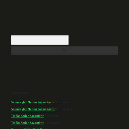
Arama
Son yorumlar
Samuraylar Neden Saçını Kazıtır
için
admin
Samuraylar Neden Saçını Kazıtır
için
Fadime
Tır Ne Kadar Kazandırır
için
admin
Tır Ne Kadar Kazandırır
için
Sevim