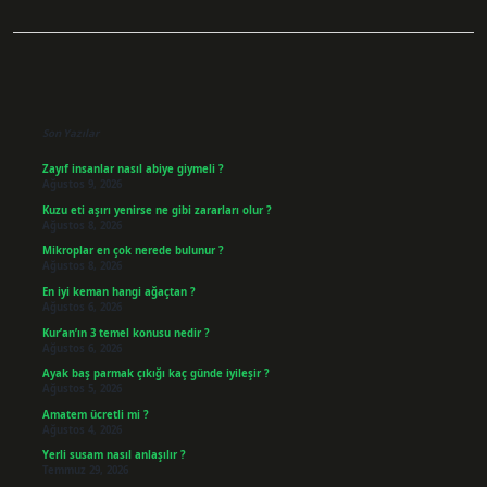
Sidebar
Son Yazılar
Zayıf insanlar nasıl abiye giymeli ?
Ağustos 9, 2026
Kuzu eti aşırı yenirse ne gibi zararları olur ?
Ağustos 8, 2026
Mikroplar en çok nerede bulunur ?
Ağustos 8, 2026
En iyi keman hangi ağaçtan ?
Ağustos 6, 2026
Kur’an’ın 3 temel konusu nedir ?
Ağustos 6, 2026
Ayak baş parmak çıkığı kaç günde iyileşir ?
Ağustos 5, 2026
Amatem ücretli mi ?
Ağustos 4, 2026
Yerli susam nasıl anlaşılır ?
Temmuz 29, 2026