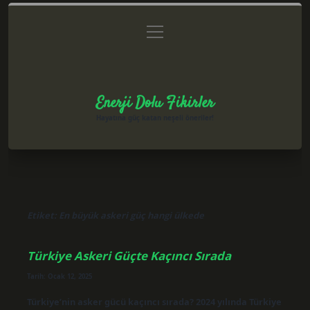
menüyü
Anasayfa
Gizlilik Politikası
Yasal Uyarı
aç
Hakkımızda
Enerji Dolu Fikirler
Hayatına güç katan neşeli öneriler!
Etiket:
En büyük askeri güç hangi ülkede
Türkiye Askeri Güçte Kaçıncı Sırada
Tarih: Ocak 12, 2025
Türkiye’nin asker gücü kaçıncı sırada? 2024 yılında Türkiye