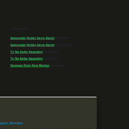
Son yorumlar
Samuraylar Neden Saçını Kazıtır
için
admin
Samuraylar Neden Saçını Kazıtır
için
Fadime
Tır Ne Kadar Kazandırır
için
admin
Tır Ne Kadar Kazandırır
için
Sevim
Karaman Ilinin Neyi Meşhur
için
admin
egram: @karabul