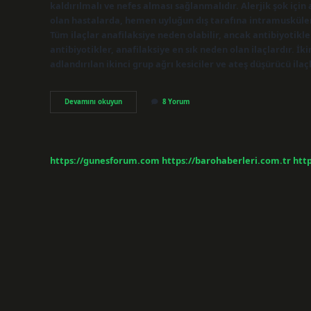
kaldırılmalı ve nefes alması sağlanmalıdır. Alerjik şok için
olan hastalarda, hemen uyluğun dış tarafına intramusküler 
Tüm ilaçlar anafilaksiye neden olabilir, ancak antibiyotikl
antibiyotikler, anafilaksiye en sık neden olan ilaçlardır. İ
adlandırılan ikinci grup ağrı kesiciler ve ateş düşürücü ila
Anafilaksi
Devamını okuyun
8 Yorum
Olduğunu
Nasıl
Anlarız
https://gunesforum.com
https://barohaberleri.com.tr
http