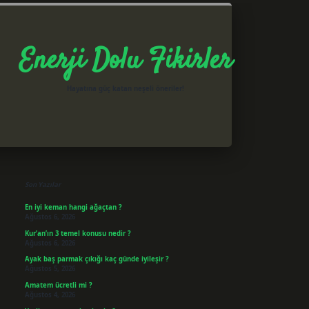
Enerji Dolu Fikirler
Hayatına güç katan neşeli öneriler!
Sidebar
betxper giriş
Son Yazılar
En iyi keman hangi ağaçtan ?
Ağustos 6, 2026
Kur’an’ın 3 temel konusu nedir ?
Ağustos 6, 2026
Ayak baş parmak çıkığı kaç günde iyileşir ?
Ağustos 5, 2026
Amatem ücretli mi ?
Ağustos 4, 2026