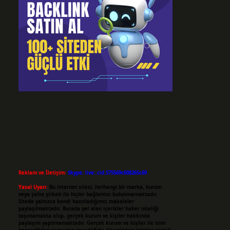
Reklam ve İletişim:
Skype: live:.cid.575569c608265c69
Yasal Uyarı:
Bu internet sitesi, herhangi bir marka, kurum
veya şahıs şirketi ile hiçbir bağlantısı bulunmamaktadır.
Sitede yalnızca kendi hazırladığımız makaleler
paylaşılmaktadır. Burada yer alan içerikler haber niteliği
taşımamakta olup, gerçek kurum ve kişiler hakkında
paylaşım yapılmamaktadır. Gerçek kurum ve kişiler ile isim