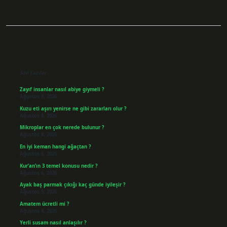
Sidebar
Son Yazılar
Zayıf insanlar nasıl abiye giymeli ?
Ağustos 9, 2026
Kuzu eti aşırı yenirse ne gibi zararları olur ?
Ağustos 8, 2026
Mikroplar en çok nerede bulunur ?
Ağustos 8, 2026
En iyi keman hangi ağaçtan ?
Ağustos 6, 2026
Kur’an’ın 3 temel konusu nedir ?
Ağustos 6, 2026
Ayak baş parmak çıkığı kaç günde iyileşir ?
Ağustos 5, 2026
Amatem ücretli mi ?
Ağustos 4, 2026
Yerli susam nasıl anlaşılır ?