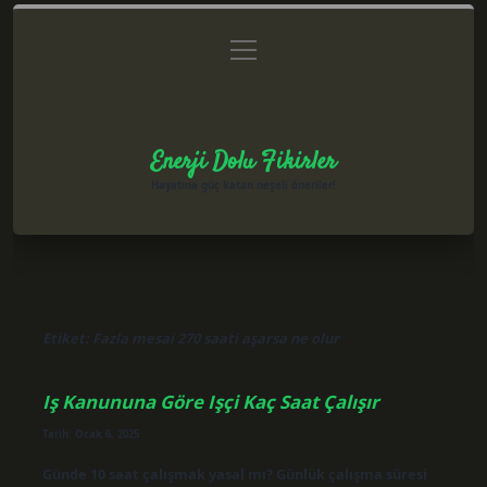
menüyü
Anasayfa
Gizlilik Politikası
Yasal Uyarı
aç
Hakkımızda
Enerji Dolu Fikirler
Hayatına güç katan neşeli öneriler!
Etiket:
Fazla mesai 270 saati aşarsa ne olur
Iş Kanununa Göre Işçi Kaç Saat Çalışır
Tarih: Ocak 6, 2025
Günde 10 saat çalışmak yasal mı? Günlük çalışma süresi