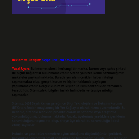
Reklam ve İletişim:
Skype: live:.cid.575569c608265c69
Yasal Uyarı:
Bu internet sitesi, herhangi bir marka, kurum veya şahıs şirketi
ile hiçbir bağlantısı bulunmamaktadır. Sitede yalnızca kendi hazırladığımız
makaleler paylaşılmaktadır. Burada yer alan içerikler haber niteliği
taşımamakta olup, gerçek kurum ve kişiler hakkında paylaşım
yapılmamaktadır. Gerçek kurum ve kişiler ile isim benzerlikleri tamamen
tesadüfidir. Sitemizdeki bilgiler taslak halindedir ve tavsiye niteliği
taşımazlar.
Sitemiz, 5651 Sayılı Kanun gereğince Bilgi Teknolojileri ve İletişim Kurumu
(BTK) tarafından onaylanmış bir Yer Sağlayıcı olarak hizmet vermektedir. Bu
nedenle, sitedeki içerikleri proaktif olarak denetleme veya araştırma
yükümlülüğümüz bulunmamaktadır. Ancak, üyelerimiz yazdıkları içeriklerin
sorumluluğunu taşımakta olup, siteye üye olarak bu sorumluluğu kabul
etmiş sayılırlar.
Hukuka ve yasal düzenlemelere aykırı olduğunu düşündüğünüz içerikleri,
backlinkpanelicomtr@gmail.com
adresine bildirmeniz halinde, ilgili içerikler