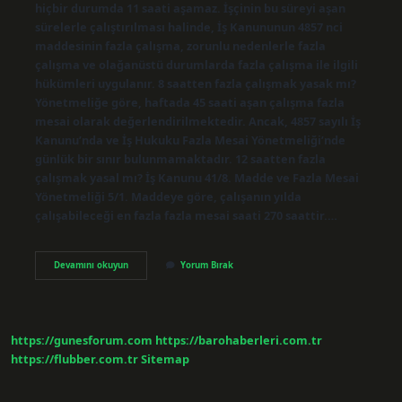
hiçbir durumda 11 saati aşamaz. İşçinin bu süreyi aşan
sürelerle çalıştırılması halinde, İş Kanununun 4857 nci
maddesinin fazla çalışma, zorunlu nedenlerle fazla
çalışma ve olağanüstü durumlarda fazla çalışma ile ilgili
hükümleri uygulanır. 8 saatten fazla çalışmak yasak mı?
Yönetmeliğe göre, haftada 45 saati aşan çalışma fazla
mesai olarak değerlendirilmektedir. Ancak, 4857 sayılı İş
Kanunu’nda ve İş Hukuku Fazla Mesai Yönetmeliği’nde
günlük bir sınır bulunmamaktadır. 12 saatten fazla
çalışmak yasal mı? İş Kanunu 41/8. Madde ve Fazla Mesai
Yönetmeliği 5/1. Maddeye göre, çalışanın yılda
çalışabileceği en fazla fazla mesai saati 270 saattir.…
Iş
Devamını okuyun
Yorum Bırak
Kanununa
Göre
Işçi
Kaç
Saat
https://gunesforum.com
https://barohaberleri.com.tr
Çalışır
https://flubber.com.tr
Sitemap