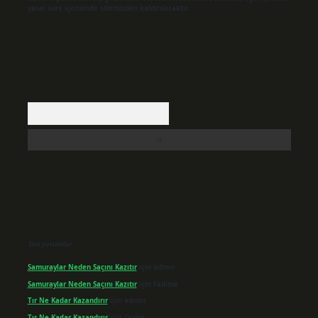
yasal süre içerisinde sitemizden kaldırılacaktır.
Arama
Son yorumlar
Samuraylar Neden Saçını Kazıtır
için
admin
Samuraylar Neden Saçını Kazıtır
için
Fadime
Tır Ne Kadar Kazandırır
için
admin
Tır Ne Kadar Kazandırır
için
Sevim