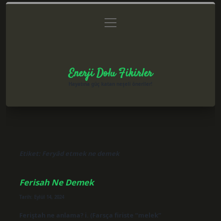
menüyü
Anasayfa
Gizlilik Politikası
Yasal Uyarı
aç
Hakkımızda
Enerji Dolu Fikirler
Hayatına güç katan neşeli öneriler!
Etiket:
Feryâd etmek ne demek
Ferisah Ne Demek
Tarih: Eylül 14, 2024
Feriştah ne anlama? i. (Farsça firiste “melek”