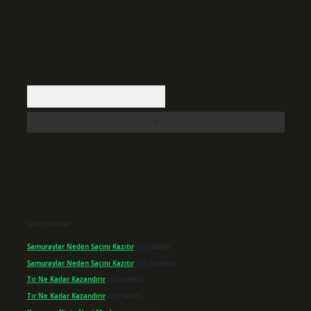
Arama
Son yorumlar
Samuraylar Neden Saçını Kazıtır
için
admin
Samuraylar Neden Saçını Kazıtır
için
Fadime
Tır Ne Kadar Kazandırır
için
admin
Tır Ne Kadar Kazandırır
için
Sevim