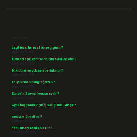
Sidebar
Son Yazılar
Zayıf insanlar nasıl abiye giymeli ?
Ağustos 9, 2026
Kuzu eti aşırı yenirse ne gibi zararları olur ?
Ağustos 8, 2026
Mikroplar en çok nerede bulunur ?
Ağustos 8, 2026
En iyi keman hangi ağaçtan ?
Ağustos 6, 2026
Kur’an’ın 3 temel konusu nedir ?
Ağustos 6, 2026
Ayak baş parmak çıkığı kaç günde iyileşir ?
Ağustos 5, 2026
Amatem ücretli mi ?
Ağustos 4, 2026
Yerli susam nasıl anlaşılır ?
Temmuz 29, 2026