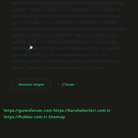
kelimesinden) Argo. Bir işi en iyi bilen ve en iyi yapan kişi
ustadır: “Kendini o işin ustası olarak görür.” Feriştah ne
anlama gelir? TDK’ya göre feriştah kelimesi “en yüce, en
güzel veya en iyi” olarak tanımlanmaktadır. Feriştah
kelimesinin özellikle belli bir kalıba göre çok sık ve yaygın
olarak kullanıldığı söylenebilir. “Feriştahi gelince seni
benden alamaz.” 19 Mayıs 2020 Feriştah Arapçada ne
demek?
Bir işte en iyi ve en yetenekli kişi. Farsçadan
dilimize geçmiştir. Melek anlamına gelen firiste
kelimesinden… Feriştah Arapçada ne demek? i. (Farsça
firiste “melek” kelimesinden) Argo. Bir işi en iyi…
Ferisah
Devamını okuyun
2 Yorum
Ne
Demek
https://gunesforum.com
https://barohaberleri.com.tr
https://flubber.com.tr
Sitemap