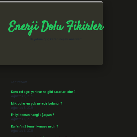
Enerji Dolu Fikirler
Hayatına güç katan neşeli öneriler!
Sidebar
betxper giriş
Son Yazılar
Kuzu eti aşırı yenirse ne gibi zararları olur ?
Ağustos 8, 2026
Mikroplar en çok nerede bulunur ?
Ağustos 8, 2026
En iyi keman hangi ağaçtan ?
Ağustos 6, 2026
Kur’an’ın 3 temel konusu nedir ?
Ağustos 6, 2026