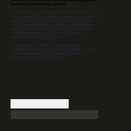
benzerlikleri tamamen tesadüfidir. Sitemizdeki bilgiler taslak
halindedir ve tavsiye niteliği taşımazlar.
Sitemiz, 5651 Sayılı Kanun gereğince Bilgi Teknolojileri ve
İletişim Kurumu (BTK) tarafından onaylanmış bir Yer Sağlayıcı
olarak hizmet vermektedir. Bu nedenle, sitedeki içerikleri
proaktif olarak denetleme veya araştırma yükümlülüğümüz
bulunmamaktadır. Ancak, üyelerimiz yazdıkları içeriklerin
sorumluluğunu taşımakta olup, siteye üye olarak bu
sorumluluğu kabul etmiş sayılırlar.
Hukuka ve yasal düzenlemelere aykırı olduğunu
düşündüğünüz içerikleri,
backlinkpanelicomtr@gmail.com
adresine bildirmeniz halinde, ilgili içerikler yasal süre
içerisinde sitemizden kaldırılacaktır.
Arama