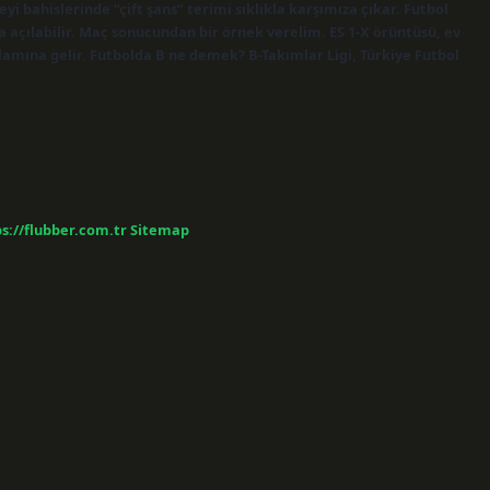
i bahislerinde “çift şans” terimi sıklıkla karşımıza çıkar. Futbol
 açılabilir. Maç sonucundan bir örnek verelim. ES 1-X örüntüsü, ev
amına gelir. Futbolda B ne demek? B-Takımlar Ligi, Türkiye Futbol
s://flubber.com.tr
Sitemap