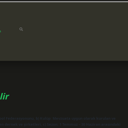
a
ir
tbol Federasyonunu, b) Kulüp: Mevzuata uygun olarak kurulan ve
ren dernek ve şirketleri, c) Sezon: 1 Temmuz – 30 Haziran arasındaki