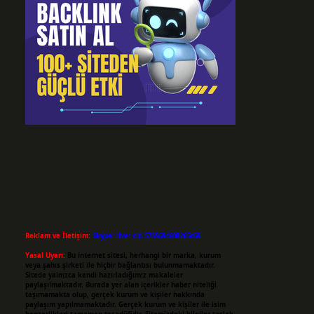
Reklam ve İletişim:
Skype: live:.cid.575569c608265c69
Yasal Uyarı:
Bu internet sitesi, herhangi bir marka, kurum
veya şahıs şirketi ile hiçbir bağlantısı bulunmamaktadır.
Sitede yalnızca kendi hazırladığımız makaleler
paylaşılmaktadır. Burada yer alan içerikler haber niteliği
taşımamakta olup, gerçek kurum ve kişiler hakkında
paylaşım yapılmamaktadır. Gerçek kurum ve kişiler ile isim