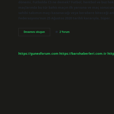
dönemi, Futbolda CS ne demek? Futbol, ​​hentbol ve buz hokey
maçlarında bu tür bahis maçın ilk yarısına ve maç sonucuna
sahibi takımın maçı kazanacağı veya berabere biteceği anl
Federasyonu’nun 25 Ağustos 2020 tarihli kararıyla, Süper…
Futbolda
Devamını okuyun
2 Yorum
C
Ne
Anlama
Gelir
https://gunesforum.com
https://barohaberleri.com.tr
http