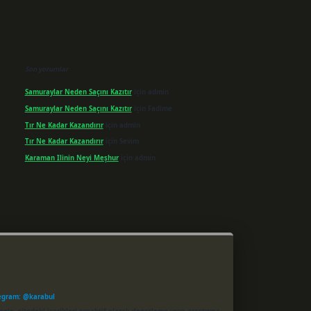
Son yorumlar
Samuraylar Neden Saçını Kazıtır
için
admin
Samuraylar Neden Saçını Kazıtır
için
Fadime
Tır Ne Kadar Kazandırır
için
admin
Tır Ne Kadar Kazandırır
için
Sevim
Karaman Ilinin Neyi Meşhur
için
admin
egram: @karabul