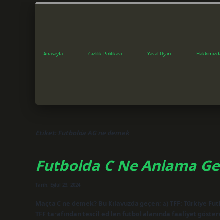
Anasayfa
Gizlilik Politikası
Yasal Uyarı
Hakkımızd
Etiket:
Futbolda AG ne demek
Futbolda C Ne Anlama Gel
Tarih: Eylül 23, 2024
Maçta C ne demek? Bu Kılavuzda geçen; a) TFF: Türkiye Fu
TFF tarafından tescil edilen futbol alanında faaliyet göste