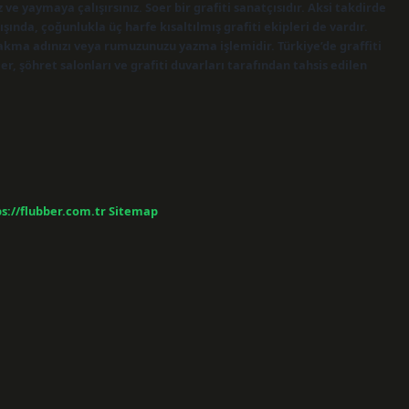
ve yaymaya çalışırsınız. Soer bir grafiti sanatçısıdır. Aksi takdirde
şında, çoğunlukla üç harfe kısaltılmış grafiti ekipleri de vardır.
takma adınızı veya rumuzunuzu yazma işlemidir. Türkiye’de graffiti
r, şöhret salonları ve grafiti duvarları tarafından tahsis edilen
s://flubber.com.tr
Sitemap