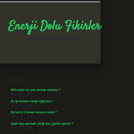
Enerji Dolu Fikirler
Hayatına güç katan neşeli öneriler!
Sidebar
Son Yazılar
Mikroplar en çok nerede bulunur ?
Ağustos 8, 2026
En iyi keman hangi ağaçtan ?
Ağustos 6, 2026
Kur’an’ın 3 temel konusu nedir ?
Ağustos 6, 2026
Ayak baş parmak çıkığı kaç günde iyileşir ?
Ağustos 5, 2026