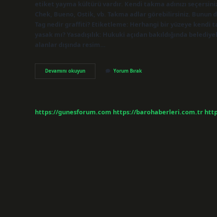
etiket yayma kültürü vardır. Kendi takma adınızı seçersiniz 
Chek, Bueno, Ostik, vb. Takma adlar görebilirsiniz. Bunun dı
Tag nedir graffiti? Etiketleme: Herhangi bir yüzeye kendi 
yasak mı? Yasadışılık: Hukuki açıdan bakıldığında belediyele
alanlar dışında resim…
Graffiti
Devamını okuyun
Yorum Bırak
Çeşitleri
Nelerdir
https://gunesforum.com
https://barohaberleri.com.tr
http