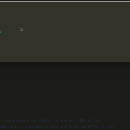
a
n ve profesyonel olan kişileri ifade eder. End2end: Tren
layan bir grafiti türüdür. Soer graffiti ne demek? Graffitide