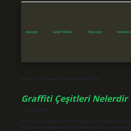
Anasayfa
Gizlilik Politikası
Yasal Uyarı
Hakkımızd
Etiket:
Grafiti sanat olarak kabul edilir mi
Graffiti Çeşitleri Nelerdir
Tarih: Ocak 13, 2025
Graffiti yapan kişiye ne denir? King: Graffiti alanında uzma
vagonlarına uygulanan ve genellikle vagonları tamamen kap