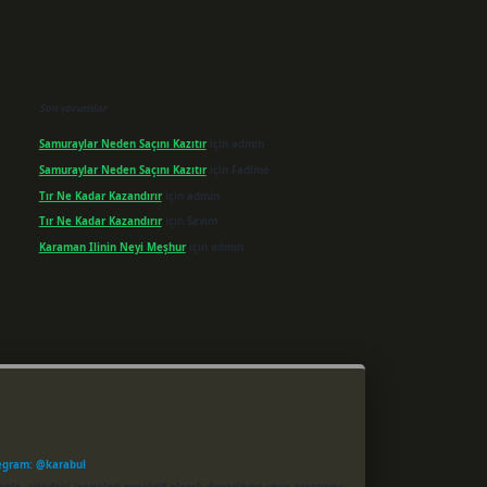
Son yorumlar
Samuraylar Neden Saçını Kazıtır
için
admin
Samuraylar Neden Saçını Kazıtır
için
Fadime
Tır Ne Kadar Kazandırır
için
admin
Tır Ne Kadar Kazandırır
için
Sevim
Karaman Ilinin Neyi Meşhur
için
admin
egram: @karabul