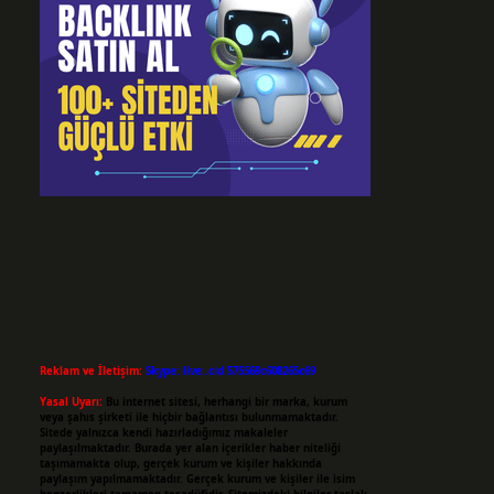
Reklam ve İletişim:
Skype: live:.cid.575569c608265c69
Yasal Uyarı:
Bu internet sitesi, herhangi bir marka, kurum
veya şahıs şirketi ile hiçbir bağlantısı bulunmamaktadır.
Sitede yalnızca kendi hazırladığımız makaleler
paylaşılmaktadır. Burada yer alan içerikler haber niteliği
taşımamakta olup, gerçek kurum ve kişiler hakkında
paylaşım yapılmamaktadır. Gerçek kurum ve kişiler ile isim