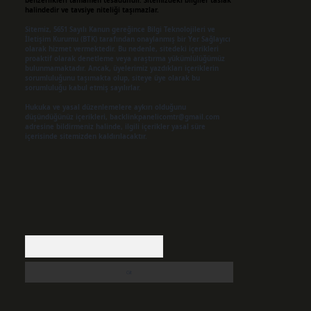
benzerlikleri tamamen tesadüfidir. Sitemizdeki bilgiler taslak
halindedir ve tavsiye niteliği taşımazlar.
Sitemiz, 5651 Sayılı Kanun gereğince Bilgi Teknolojileri ve
İletişim Kurumu (BTK) tarafından onaylanmış bir Yer Sağlayıcı
olarak hizmet vermektedir. Bu nedenle, sitedeki içerikleri
proaktif olarak denetleme veya araştırma yükümlülüğümüz
bulunmamaktadır. Ancak, üyelerimiz yazdıkları içeriklerin
sorumluluğunu taşımakta olup, siteye üye olarak bu
sorumluluğu kabul etmiş sayılırlar.
Hukuka ve yasal düzenlemelere aykırı olduğunu
düşündüğünüz içerikleri,
backlinkpanelicomtr@gmail.com
adresine bildirmeniz halinde, ilgili içerikler yasal süre
içerisinde sitemizden kaldırılacaktır.
Arama