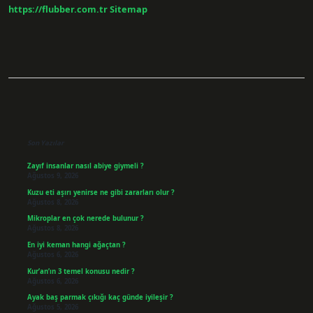
https://flubber.com.tr
Sitemap
Sidebar
Son Yazılar
Zayıf insanlar nasıl abiye giymeli ?
Ağustos 9, 2026
Kuzu eti aşırı yenirse ne gibi zararları olur ?
Ağustos 8, 2026
Mikroplar en çok nerede bulunur ?
Ağustos 8, 2026
En iyi keman hangi ağaçtan ?
Ağustos 6, 2026
Kur’an’ın 3 temel konusu nedir ?
Ağustos 6, 2026
Ayak baş parmak çıkığı kaç günde iyileşir ?
Ağustos 5, 2026