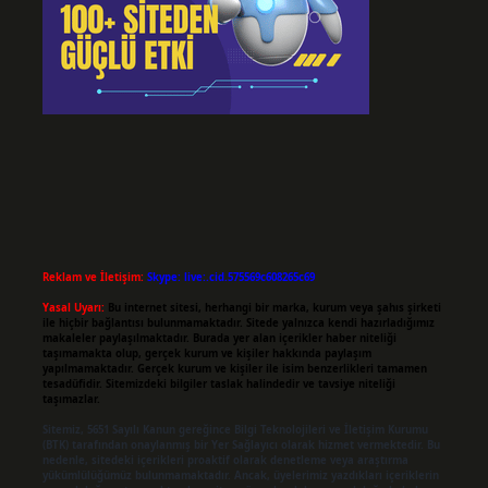
Reklam ve İletişim:
Skype: live:.cid.575569c608265c69
Yasal Uyarı:
Bu internet sitesi, herhangi bir marka, kurum veya şahıs şirketi
ile hiçbir bağlantısı bulunmamaktadır. Sitede yalnızca kendi hazırladığımız
makaleler paylaşılmaktadır. Burada yer alan içerikler haber niteliği
taşımamakta olup, gerçek kurum ve kişiler hakkında paylaşım
yapılmamaktadır. Gerçek kurum ve kişiler ile isim benzerlikleri tamamen
tesadüfidir. Sitemizdeki bilgiler taslak halindedir ve tavsiye niteliği
taşımazlar.
Sitemiz, 5651 Sayılı Kanun gereğince Bilgi Teknolojileri ve İletişim Kurumu
(BTK) tarafından onaylanmış bir Yer Sağlayıcı olarak hizmet vermektedir. Bu
nedenle, sitedeki içerikleri proaktif olarak denetleme veya araştırma
yükümlülüğümüz bulunmamaktadır. Ancak, üyelerimiz yazdıkları içeriklerin