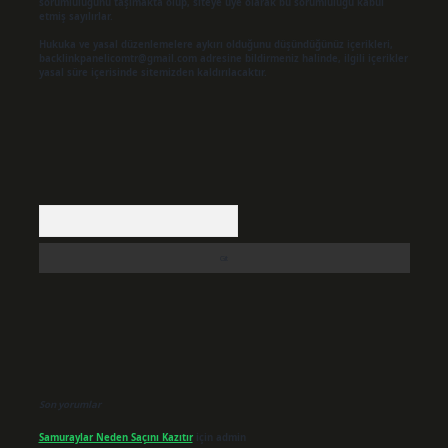
sorumluluğunu taşımakta olup, siteye üye olarak bu sorumluluğu kabul
etmiş sayılırlar.
Hukuka ve yasal düzenlemelere aykırı olduğunu düşündüğünüz içerikleri,
backlinkpanelicomtr@gmail.com
adresine bildirmeniz halinde, ilgili içerikler
yasal süre içerisinde sitemizden kaldırılacaktır.
Arama
Son yorumlar
Samuraylar Neden Saçını Kazıtır
için
admin