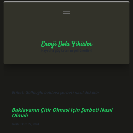
menüyü
Anasayfa
Gizlilik Politikası
Yasal Uyarı
aç
Hakkımızda
Enerji Dolu Fikirler
Hayatına güç katan neşeli öneriler!
Etiket:
Güllüoğlu baklava şerbeti nasıl dökülür
Baklavanın Çitir Olmasi Için Şerbeti Nasıl
Olmalı
Tarih: Ekim 27, 2024