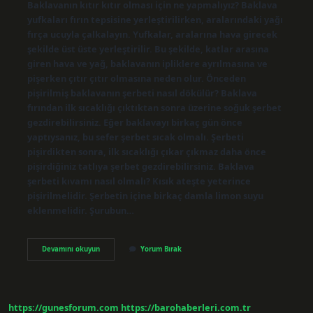
Baklavanın kıtır kıtır olması için ne yapmalıyız? Baklava
yufkaları fırın tepsisine yerleştirilirken, aralarındaki yağı
fırça ucuyla çalkalayın. Yufkalar, aralarına hava girecek
şekilde üst üste yerleştirilir. Bu şekilde, katlar arasına
giren hava ve yağ, baklavanın ipliklere ayrılmasına ve
pişerken çıtır çıtır olmasına neden olur. Önceden
pişirilmiş baklavanın şerbeti nasıl dökülür? Baklava
fırından ilk sıcaklığı çıktıktan sonra üzerine soğuk şerbet
gezdirebilirsiniz. Eğer baklavayı birkaç gün önce
yaptıysanız, bu sefer şerbet sıcak olmalı. Şerbeti
pişirdikten sonra, ilk sıcaklığı çıkar çıkmaz daha önce
pişirdiğiniz tatlıya şerbet gezdirebilirsiniz. Baklava
şerbeti kıvamı nasıl olmalı? Kısık ateşte yeterince
pişirilmelidir. Şerbetin içine birkaç damla limon suyu
eklenmelidir. Şurubun…
Baklavanın
Devamını okuyun
Yorum Bırak
Çitir
Olmasi
Için
Şerbeti
Nasıl
https://gunesforum.com
https://barohaberleri.com.tr
Olmalı