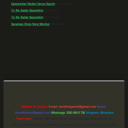
Samuraylar Neden Saçını Kazıtır
için
Fadime
Tır Ne Kadar Kazandırır
için
admin
Tır Ne Kadar Kazandırır
için
Sevim
Karaman Ilinin Neyi Meşhur
için
admin
per giriş
Reklam ve İletişim:
E-mail:
backlinkpaneli@gmail.com
Teams:
forumhizmeti@gmail.com
Whatsapp: 0262 606 0 726
Telegram: @karabul
Yasal Uyarı:
Sitemiz, 5651 Sayılı Kanun gereğince Bilgi Teknolojileri ve
İletişim Kurumu (BTK) tarafından onaylanmış bir Yer Sağlayıcı olarak hizmet