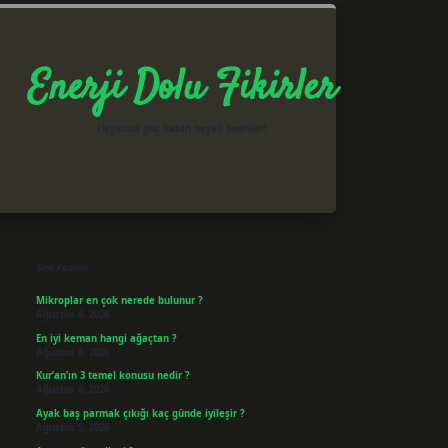
Enerji Dolu Fikirler
Hayatına güç katan neşeli öneriler!
Sidebar
betxper giriş
Son Yazılar
Mikroplar en çok nerede bulunur ?
Ağustos 8, 2026
En iyi keman hangi ağaçtan ?
Ağustos 6, 2026
Kur’an’ın 3 temel konusu nedir ?
Ağustos 6, 2026
Ayak baş parmak çıkığı kaç günde iyileşir ?
Ağustos 5, 2026