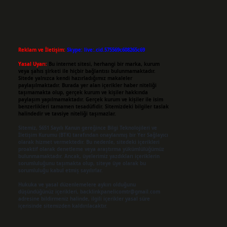
Reklam ve İletişim:
Skype: live:.cid.575569c608265c69
Yasal Uyarı:
Bu internet sitesi, herhangi bir marka, kurum
veya şahıs şirketi ile hiçbir bağlantısı bulunmamaktadır.
Sitede yalnızca kendi hazırladığımız makaleler
paylaşılmaktadır. Burada yer alan içerikler haber niteliği
taşımamakta olup, gerçek kurum ve kişiler hakkında
paylaşım yapılmamaktadır. Gerçek kurum ve kişiler ile isim
benzerlikleri tamamen tesadüfidir. Sitemizdeki bilgiler taslak
halindedir ve tavsiye niteliği taşımazlar.
Sitemiz, 5651 Sayılı Kanun gereğince Bilgi Teknolojileri ve
İletişim Kurumu (BTK) tarafından onaylanmış bir Yer Sağlayıcı
olarak hizmet vermektedir. Bu nedenle, sitedeki içerikleri
proaktif olarak denetleme veya araştırma yükümlülüğümüz
bulunmamaktadır. Ancak, üyelerimiz yazdıkları içeriklerin
sorumluluğunu taşımakta olup, siteye üye olarak bu
sorumluluğu kabul etmiş sayılırlar.
Hukuka ve yasal düzenlemelere aykırı olduğunu
düşündüğünüz içerikleri,
backlinkpanelicomtr@gmail.com
adresine bildirmeniz halinde, ilgili içerikler yasal süre
içerisinde sitemizden kaldırılacaktır.