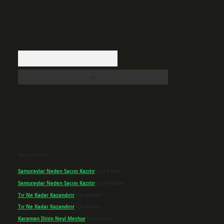
Arama
Son yorumlar
Samuraylar Neden Saçını Kazıtır
için
admin
Samuraylar Neden Saçını Kazıtır
için
Fadime
Tır Ne Kadar Kazandırır
için
admin
Tır Ne Kadar Kazandırır
için
Sevim
Karaman Ilinin Neyi Meşhur
için
admin