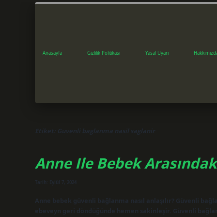
Anasayfa
Gizlilik Politikası
Yasal Uyarı
Hakkımızd
Etiket:
Guvenli baglanma nasil saglanir
Anne Ile Bebek Arasındaki
Tarih: Eylül 7, 2024
Anne bebek güvenli bağlanma nasıl anlaşılır? Güvenli bağ
ebeveyn geri döndüğünde hemen sakinleşir. Güvenli bağla