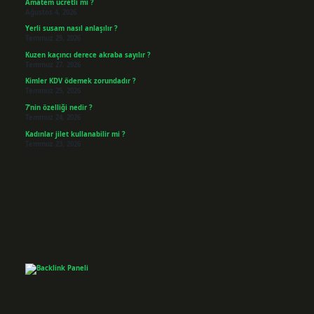
Amatem ücretli mi ?
Ağustos 4, 2026
Yerli susam nasıl anlaşılır ?
Temmuz 29, 2026
Kuzen kaçıncı derece akraba sayılır ?
Temmuz 27, 2026
Kimler KDV ödemek zorundadır ?
Temmuz 25, 2026
7’nin özelliği nedir ?
Temmuz 24, 2026
Kadınlar jilet kullanabilir mi ?
Temmuz 23, 2026