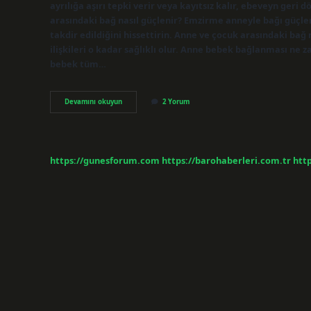
ayrılığa aşırı tepki verir veya kayıtsız kalır, ebeveyn geri
arasındaki bağ nasıl güçlenir? Emzirme anneyle bağı güçlend
takdir edildiğini hissettirin. Anne ve çocuk arasındaki ba
ilişkileri o kadar sağlıklı olur. Anne bebek bağlanması ne z
bebek tüm…
Anne
Devamını okuyun
2 Yorum
Ile
Bebek
Arasındaki
Bağ
Nasıl
https://gunesforum.com
https://barohaberleri.com.tr
http
Güçlenir