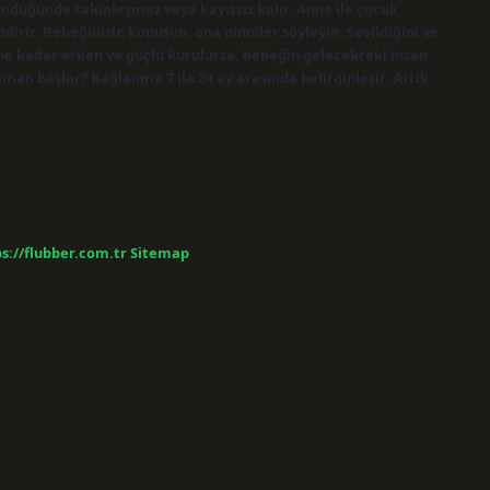
 döndüğünde sakinleşmez veya kayıtsız kalır. Anne ile çocuk
irir. Bebeğinizle konuşun, ona ninniler söyleyin. Sevildiğini ve
ğ ne kadar erken ve güçlü kurulursa, bebeğin gelecekteki insan
aman başlar? Bağlanma 7 ila 24 ay arasında belirginleşir. Artık
s://flubber.com.tr
Sitemap