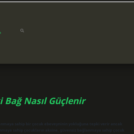
a
 Bağ Nasıl Güçlenir
lanmaya sahip bir çocuk ebeveyninin yokluğuna tepki verir ancak
nmaya sahip çocukların aksine, güvensiz bağlanmaya sahip çocuk