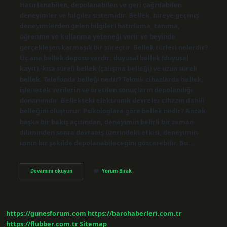
Hatırlanabilen, depolanabilen ve geri çağrılabilen
deneyimler ve bilgiler sistemidir. Bellek, bireye geçmiş
deneyimlerden gelen bilgileri hatırlama, tanıma,
öğrenme ve kullanma yeteneği verir ve beyinde
gerçekleşen karmaşık bir süreçtir. Bellek türleri nelerdir?
Üç ana bellek deposu vardır: duyusal bellek (duyusal
kayıt), kısa süreli bellek (çalışma belleği) ve uzun süreli
bellek. Telefonda belleği nedir? Teknik cihazlarda bellek,
işlenecek verilerin ve üretilen sonuçların depolandığı
donanımdır. Bellekteki elektronik devreler cihazın dahili
belleğini oluşturur. Psikologlara göre bellek nedir? Ancak
başka bir bakış açısından, deneyimin belirli bir zaman
diliminden sonra davranış üzerindeki etkisi, deneyimin
izinin bir şekilde depolanabileceğini gösterebilir. Bu…
Bellek
Devamını okuyun
Yorum Bırak
Özelliği
Nedir
https://gunesforum.com
https://barohaberleri.com.tr
https://flubber.com.tr
Sitemap