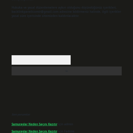
Hukuka ve yasal düzenlemelere aykırı olduğunu düşündüğünüz içerikleri,
backlinkpanelicomtr@gmail.com
adresine bildirmeniz halinde, ilgili içerikler
yasal süre içerisinde sitemizden kaldırılacaktır.
Arama
Son yorumlar
Samuraylar Neden Saçını Kazıtır
için
admin
Samuraylar Neden Saçını Kazıtır
için
Fadime