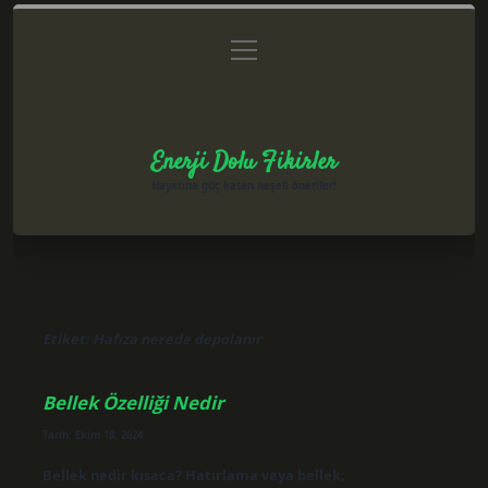
menüyü
Anasayfa
Gizlilik Politikası
Yasal Uyarı
aç
Hakkımızda
Enerji Dolu Fikirler
Hayatına güç katan neşeli öneriler!
Etiket:
Hafıza nerede depolanır
Bellek Özelliği Nedir
Tarih: Ekim 18, 2024
Bellek nedir kısaca? Hatırlama veya bellek;