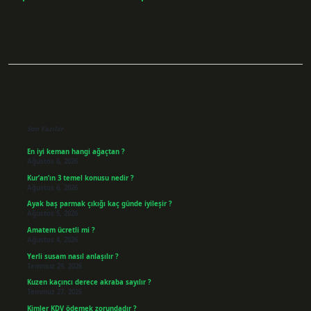
Sidebar
Son Yazılar
En iyi keman hangi ağaçtan ?
Ağustos 6, 2026
Kur’an’ın 3 temel konusu nedir ?
Ağustos 6, 2026
Ayak baş parmak çıkığı kaç günde iyileşir ?
Ağustos 5, 2026
Amatem ücretli mi ?
Ağustos 4, 2026
Yerli susam nasıl anlaşılır ?
Temmuz 29, 2026
Kuzen kaçıncı derece akraba sayılır ?
Temmuz 27, 2026
Kimler KDV ödemek zorundadır ?