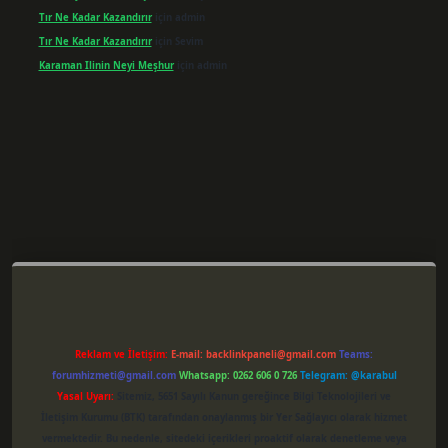
Tır Ne Kadar Kazandırır
için
admin
Tır Ne Kadar Kazandırır
için
Sevim
Karaman Ilinin Neyi Meşhur
için
admin
er giriş
Reklam ve İletişim:
E-mail:
backlinkpaneli@gmail.com
Teams:
forumhizmeti@gmail.com
Whatsapp: 0262 606 0 726
Telegram: @karabul
Yasal Uyarı:
Sitemiz, 5651 Sayılı Kanun gereğince Bilgi Teknolojileri ve
İletişim Kurumu (BTK) tarafından onaylanmış bir Yer Sağlayıcı olarak hizmet
vermektedir. Bu nedenle, sitedeki içerikleri proaktif olarak denetleme veya