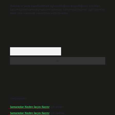
Hukuka ve yasal düzenlemelere aykırı olduğunu düşündüğünüz içerikleri,
backlinkpanelicomtr@gmail.com
adresine bildirmeniz halinde, ilgili içerikler
yasal süre içerisinde sitemizden kaldırılacaktır.
Arama
Son yorumlar
Samuraylar Neden Saçını Kazıtır
için
admin
Samuraylar Neden Saçını Kazıtır
için
Fadime