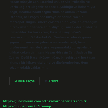
Hasan Hüseyin Can: İstanbul’un Göz Alıcı Yükselişi ve
Derin Bağları Bir şehir, sadece büyüklüğü ve ihtişamıyla
değil, insanlarındaki özgün ruhla da anlam kazanır.
İstanbul, her köşesinde hikayeler barındıran bir
metropol. Bugün, sizlere çok özel bir hikaye anlatacağım.
Birçok insanın sadece adını duyduğu ancak derinliklerine
inmedikleri bir karakteri; Hasan Hüseyin Can’ı
tanıtacağım. O, İstanbul Vali Yardımcısı olarak görev
yapan bir isim ama yalnızca unvanıyla değil, hem
profesyonel hem de kişisel yaşamındaki duruşuyla da
dikkat çeken bir insan. Hasan Hüseyin Can: Sadece Bir
İdareci Değil Hasan Hüseyin Can, bir şehirdeki her taşın
altında bir hikaye gizlidir diye düşünenlerden. Hem
çözüm odaklı yaklaşımı…
Istanbul
Devamını okuyun
4 Yorum
Vali
Yardımcısı
Hasan
Hüseyin
Can
https://gunesforum.com
https://barohaberleri.com.tr
nereli
?
https://flubber.com.tr
Sitemap