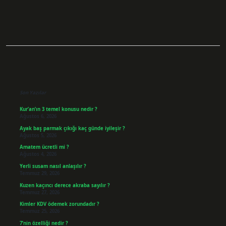
Sidebar
Son Yazılar
Kur’an’ın 3 temel konusu nedir ?
Ağustos 6, 2026
Ayak baş parmak çıkığı kaç günde iyileşir ?
Ağustos 5, 2026
Amatem ücretli mi ?
Ağustos 4, 2026
Yerli susam nasıl anlaşılır ?
Temmuz 29, 2026
Kuzen kaçıncı derece akraba sayılır ?
Temmuz 27, 2026
Kimler KDV ödemek zorundadır ?
Temmuz 25, 2026
7’nin özelliği nedir ?