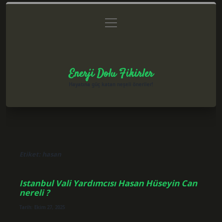
menüyü
Anasayfa
Gizlilik Politikası
Yasal Uyarı
aç
Hakkımızda
Enerji Dolu Fikirler
Hayatına güç katan neşeli öneriler!
Etiket:
hasan
Istanbul Vali Yardımcısı Hasan Hüseyin Can
nereli ?
Tarih: Ekim 27, 2025