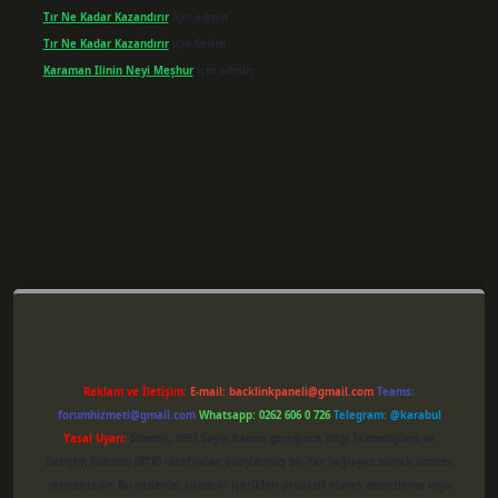
Tır Ne Kadar Kazandırır
için
admin
Tır Ne Kadar Kazandırır
için
Sevim
Karaman Ilinin Neyi Meşhur
için
admin
er giriş
Reklam ve İletişim:
E-mail:
backlinkpaneli@gmail.com
Teams:
forumhizmeti@gmail.com
Whatsapp: 0262 606 0 726
Telegram: @karabul
Yasal Uyarı:
Sitemiz, 5651 Sayılı Kanun gereğince Bilgi Teknolojileri ve
İletişim Kurumu (BTK) tarafından onaylanmış bir Yer Sağlayıcı olarak hizmet
vermektedir. Bu nedenle, sitedeki içerikleri proaktif olarak denetleme veya