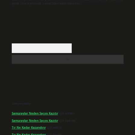
yasal süre içerisinde sitemizden kaldırılacaktır.
Arama
Son yorumlar
Samuraylar Neden Saçını Kazıtır
için
admin
Samuraylar Neden Saçını Kazıtır
için
Fadime
Tır Ne Kadar Kazandırır
için
admin
Tır Ne Kadar Kazandırır
için
Sevim