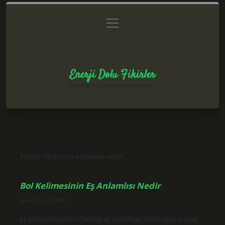
menüyü
Anasayfa
Gizlilik Politikası
Yasal Uyarı
aç
Hakkımızda
Enerji Dolu Fikirler
Hayatına güç katan neşeli öneriler!
Etiket:
İdrarın eş anlamlısı nedir
Bol Kelimesinin Eş Anlamlısı Nedir
Tarih: Ekim 23, 2024
Eş anlamlısı nedir? Yazılışı ve telaffuzu farklı olan ancak