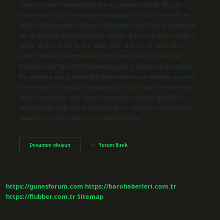
anlamı aynı olan kelimelere eş anlamlı denir. Bu tür
kelimeler birbirlerinin yerine geçebilir. Bir cümlede eş
anlamlı kelimeler değiştirildiğinde cümlenin anlamında
bir değişiklik veya bozulma olmaz. Bok eş anlamı nedir?
dışkı, dışkı i. Bok, bok i. Bok, ben. Bol’un zıt anlamlısı
nedir? Plenty kelimesinin zıt anlamı nedir? Plentiful
kelimesinin Türk Dil Kurumu’na göre anlamını inceledik.
Bu anlama göre, plentiful kelimesinin zıt anlamı narrow
kelimesidir. Geniş bol eş anlamlı mıdır? Dar kelimesinin
zıttı olan geniş, çok sayıda eşyanın veya bol giysilerin
saklanabileceği yer anlamına gelir. Eş anlamlı kelimeler
hangileri? Türkçedeki eş anlamlılardan…
Bol
Devamını okuyun
Yorum Bırak
Kelimesinin
Eş
Anlamlısı
Nedir
https://gunesforum.com
https://barohaberleri.com.tr
https://flubber.com.tr
Sitemap