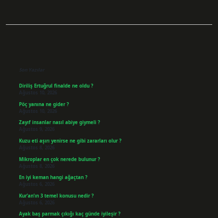
Sidebar
Son Yazılar
Diriliş Ertuğrul finalde ne oldu ?
Ağustos 10, 2026
Pöç yanına ne gider ?
Ağustos 10, 2026
Zayıf insanlar nasıl abiye giymeli ?
Ağustos 9, 2026
Kuzu eti aşırı yenirse ne gibi zararları olur ?
Ağustos 8, 2026
Mikroplar en çok nerede bulunur ?
Ağustos 8, 2026
En iyi keman hangi ağaçtan ?
Ağustos 6, 2026
Kur’an’ın 3 temel konusu nedir ?
Ağustos 6, 2026
Ayak baş parmak çıkığı kaç günde iyileşir ?