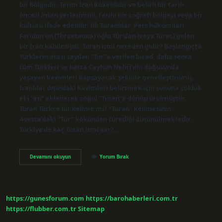
bir bölgedir. Terim İran kökenlidir ve belirli bir tarih
öncesi insan yerleşimini, tarihi bir coğrafi bölgeyi veya bir
kültürü ifade edebilir. İlk Turanlılar, Pers hükümdarı
Feridun’un (Thraetaona) oğlu Tûr’dan (veya Tûrac) gelen
bir İran kabilesiydi. Turan ismi nereden gelir? Başlangıçta
Türklerin atası sayılan “Tur”a verilen bu ad, daha sonra
tüm Türkleri ve hatta Ceyhun Nehri’nin doğusunda
yaşayan kavimleri kapsayacak şekilde genelleştirilmiş,
İranlılar dışındaki kavimleri belirtmek için sonuna çokluk
eki “an” eklenerek çoğul “Turan”a dönüştürülmüştür.
Turan Türkçe bir kelime mi? “Turan” kelimesinin
Avesta’daki “Tur” kökünden türediği düşünülmektedir.
Türkiye’de kaç Turan ismi var?…
Turan
Devamını okuyun
Yorum Bırak
Türk
Ismi
Mi
https://gunesforum.com
https://barohaberleri.com.tr
https://flubber.com.tr
Sitemap