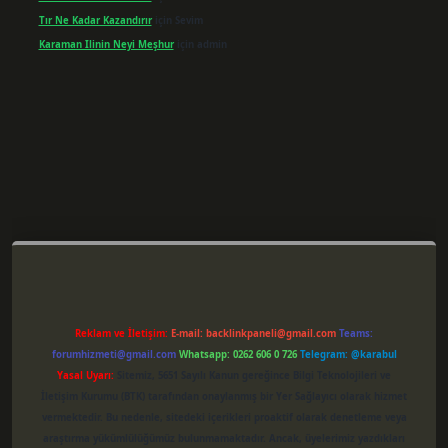
Tır Ne Kadar Kazandırır
için
Sevim
Karaman Ilinin Neyi Meşhur
için
admin
per giriş
Reklam ve İletişim:
E-mail:
backlinkpaneli@gmail.com
Teams:
forumhizmeti@gmail.com
Whatsapp: 0262 606 0 726
Telegram: @karabul
Yasal Uyarı:
Sitemiz, 5651 Sayılı Kanun gereğince Bilgi Teknolojileri ve
İletişim Kurumu (BTK) tarafından onaylanmış bir Yer Sağlayıcı olarak hizmet
vermektedir. Bu nedenle, sitedeki içerikleri proaktif olarak denetleme veya
araştırma yükümlülüğümüz bulunmamaktadır. Ancak, üyelerimiz yazdıkları