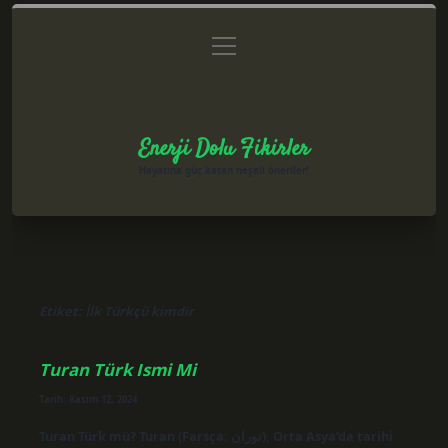
menüyü
Anasayfa
Gizlilik Politikası
Yasal Uyarı
aç
Hakkımızda
Enerji Dolu Fikirler
Hayatına güç katan neşeli öneriler!
Etiket:
İlk Türkçü kimdir
Turan Türk Ismi Mi
Tarih: Kasım 12, 2024
Turan Türk mü? Turan (Farsça: توران), Orta Asya’da tarihi