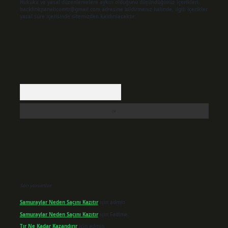
Hukuka ve yasal düzenlemelere aykırı olduğunu düşündüğünüz içerikleri,
backlinkpanelicomtr@gmail.com
adresine bildirmeniz halinde, ilgili içerikler
yasal süre içerisinde sitemizden kaldırılacaktır.
Arama
Son yorumlar
Samuraylar Neden Saçını Kazıtır
için
admin
Samuraylar Neden Saçını Kazıtır
için
Fadime
Tır Ne Kadar Kazandırır
için
admin