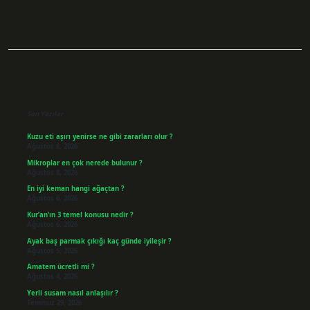
Sidebar
Son Yazılar
Kuzu eti aşırı yenirse ne gibi zararları olur ?
Ağustos 8, 2026
Mikroplar en çok nerede bulunur ?
Ağustos 8, 2026
En iyi keman hangi ağaçtan ?
Ağustos 6, 2026
Kur’an’ın 3 temel konusu nedir ?
Ağustos 6, 2026
Ayak baş parmak çıkığı kaç günde iyileşir ?
Ağustos 5, 2026
Amatem ücretli mi ?
Ağustos 4, 2026
Yerli susam nasıl anlaşılır ?
Temmuz 29, 2026