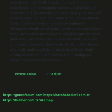
insan hayal gücünün bir ürünü olduğu göz önüne
alındığında, dinin kaynağının insanın ruhsal gelişimine
kadar uzandığı görülmektedir. Bu anlayışa göre, din dışsal
bir vahiy veya ilahi bir ilham sonucu değil, insan zihninin
bir ürünü olarak ve insanın ruhsal ve toplumsal
ihtiyaçlarına bağlı olarak gelişir. Dinin amacı nedir? Dinin
temel amacı Allah’ın tek yaratıcı olduğunu göstermektir.
Dinin temel amaçları arasında insanlara barış ve huzur
içinde yaşamalarını söylemek yer alır. Buna dini, hayatı,
aklı, nesli, malı ve sağlığı korumak da dahildir. Dinin
varoluş sebebi nedir? Dinin amacı tüm insanlığa bu
dünyada ve ahirette mutluluğa…
Din
Devamını okuyun
12 Yorum
Niye
Var
https://gunesforum.com
https://barohaberleri.com.tr
https://flubber.com.tr
Sitemap