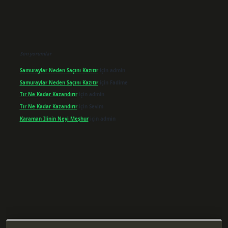
Son yorumlar
Samuraylar Neden Saçını Kazıtır
için
admin
Samuraylar Neden Saçını Kazıtır
için
Fadime
Tır Ne Kadar Kazandırır
için
admin
Tır Ne Kadar Kazandırır
için
Sevim
Karaman Ilinin Neyi Meşhur
için
admin
r giriş