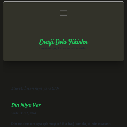
menüyü
Anasayfa
Gizlilik Politikası
Yasal Uyarı
aç
Hakkımızda
Enerji Dolu Fikirler
Hayatına güç katan neşeli öneriler!
Etiket:
İnsan niye yaratıldı
Din Niye Var
Tarih: Ekim 1, 2024
Din neden ortaya çıkmıştır? Bu bağlamda, dinin esasen