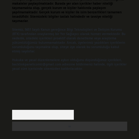
makaleler paylaşılmaktadır. Burada yer alan içerikler haber niteliği
taşımamakta olup, gerçek kurum ve kişiler hakkında paylaşım
yapılmamaktadır. Gerçek kurum ve kişiler ile isim benzerlikleri tamamen
tesadüfidir. Sitemizdeki bilgiler taslak halindedir ve tavsiye niteliği
taşımazlar.
Sitemiz, 5651 Sayılı Kanun gereğince Bilgi Teknolojileri ve İletişim Kurumu
(BTK) tarafından onaylanmış bir Yer Sağlayıcı olarak hizmet vermektedir. Bu
nedenle, sitedeki içerikleri proaktif olarak denetleme veya araştırma
yükümlülüğümüz bulunmamaktadır. Ancak, üyelerimiz yazdıkları içeriklerin
sorumluluğunu taşımakta olup, siteye üye olarak bu sorumluluğu kabul
etmiş sayılırlar.
Hukuka ve yasal düzenlemelere aykırı olduğunu düşündüğünüz içerikleri,
backlinkpanelicomtr@gmail.com
adresine bildirmeniz halinde, ilgili içerikler
yasal süre içerisinde sitemizden kaldırılacaktır.
Arama