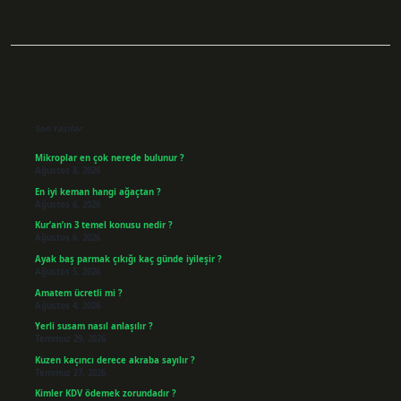
Sidebar
Son Yazılar
Mikroplar en çok nerede bulunur ?
Ağustos 8, 2026
En iyi keman hangi ağaçtan ?
Ağustos 6, 2026
Kur’an’ın 3 temel konusu nedir ?
Ağustos 6, 2026
Ayak baş parmak çıkığı kaç günde iyileşir ?
Ağustos 5, 2026
Amatem ücretli mi ?
Ağustos 4, 2026
Yerli susam nasıl anlaşılır ?
Temmuz 29, 2026
Kuzen kaçıncı derece akraba sayılır ?
Temmuz 27, 2026
Kimler KDV ödemek zorundadır ?