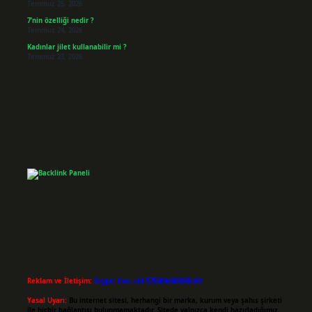
Temmuz 25, 2026
7’nin özelliği nedir ?
Temmuz 24, 2026
Kadınlar jilet kullanabilir mi ?
Temmuz 23, 2026
Reklam ve İletişim:
Skype: live:.cid.575569c608265c69
Yasal Uyarı:
Bu internet sitesi, herhangi bir marka, kurum veya şahıs şirketi
ile hiçbir bağlantısı bulunmamaktadır. Sitede yalnızca kendi hazırladığımız