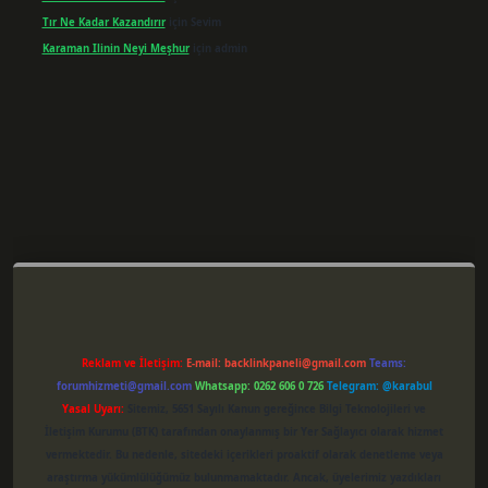
Tır Ne Kadar Kazandırır
için
Sevim
Karaman Ilinin Neyi Meşhur
için
admin
er giriş
Reklam ve İletişim:
E-mail:
backlinkpaneli@gmail.com
Teams:
forumhizmeti@gmail.com
Whatsapp: 0262 606 0 726
Telegram: @karabul
Yasal Uyarı:
Sitemiz, 5651 Sayılı Kanun gereğince Bilgi Teknolojileri ve
İletişim Kurumu (BTK) tarafından onaylanmış bir Yer Sağlayıcı olarak hizmet
vermektedir. Bu nedenle, sitedeki içerikleri proaktif olarak denetleme veya
araştırma yükümlülüğümüz bulunmamaktadır. Ancak, üyelerimiz yazdıkları