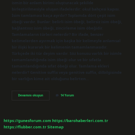
ismin bir anlam birimi oluşturacak şekilde
birleştirilmesiyle oluşan ifadelerdir: okul bahçesi kapısı.
İsim tamlaması kaça ayrılır? Toplamda dört çeşit isim
öbeği vardır. Bunlar: belirli isim öbeği, belirsiz isim öbeği,
bağlantısız isim öbeği, zincirleme isim öbeğidir.
Tamlamaların türleri nelerdir? Bir ifade, benzer
kelimelerden ayırmak için başka bir kelimeyle anlamsal
bir ilişki kurarak bir kelimenin tamamlanmasıdır.
Türkçede iki tür deyim vardır. Söz konusu varlık bir isimle
tamamlandığında isim öbeği olur ve bir sıfatla
tamamlandığında sıfat öbeği olur. Tamlama ekleri
nelerdir? Genitive suffix veya genitive suffix, dilbilgisinde
bir varlığın kime ait olduğunu belirten…
İSim
Devamını okuyun
14 Yorum
Tamlamalarında
1
Isme
Ne
Denir
https://gunesforum.com
https://barohaberleri.com.tr
https://flubber.com.tr
Sitemap