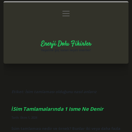
menüyü
Anasayfa
Gizlilik Politikası
Yasal Uyarı
aç
Hakkımızda
Enerji Dolu Fikirler
Hayatına güç katan neşeli öneriler!
Etiket:
İsim tamlaması olduğunu nasıl anlarız
İSim Tamlamalarında 1 Isme Ne Denir
Tarih: Ekim 1, 2024
İsim tamlaması nedir ve örnek? Bunlar iki veya daha fazla