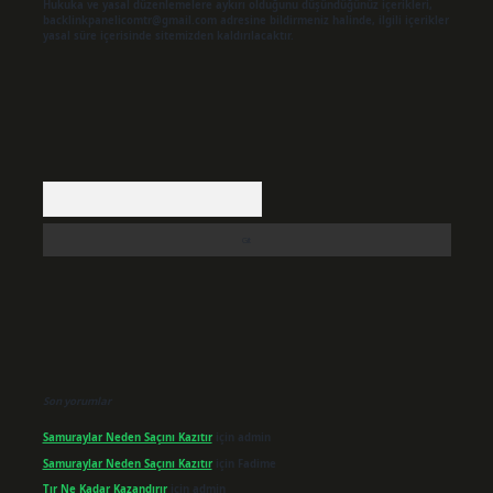
Hukuka ve yasal düzenlemelere aykırı olduğunu düşündüğünüz içerikleri,
backlinkpanelicomtr@gmail.com
adresine bildirmeniz halinde, ilgili içerikler
yasal süre içerisinde sitemizden kaldırılacaktır.
Arama
Son yorumlar
Samuraylar Neden Saçını Kazıtır
için
admin
Samuraylar Neden Saçını Kazıtır
için
Fadime
Tır Ne Kadar Kazandırır
için
admin