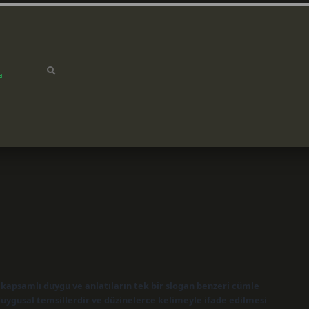
a
apsamlı duygu ve anlatıların tek bir slogan benzeri cümle
duygusal temsillerdir ve düzinelerce kelimeyle ifade edilmesi