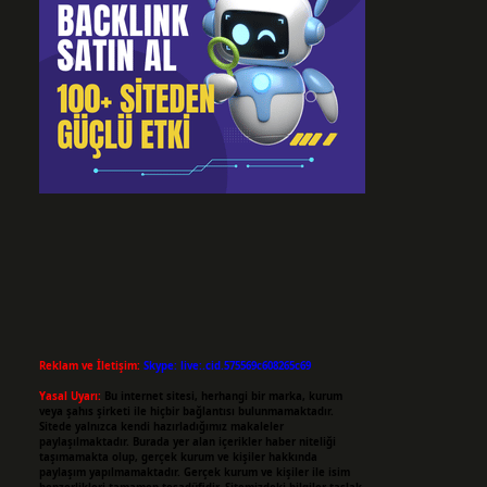
Reklam ve İletişim:
Skype: live:.cid.575569c608265c69
Yasal Uyarı:
Bu internet sitesi, herhangi bir marka, kurum
veya şahıs şirketi ile hiçbir bağlantısı bulunmamaktadır.
Sitede yalnızca kendi hazırladığımız makaleler
paylaşılmaktadır. Burada yer alan içerikler haber niteliği
taşımamakta olup, gerçek kurum ve kişiler hakkında
paylaşım yapılmamaktadır. Gerçek kurum ve kişiler ile isim