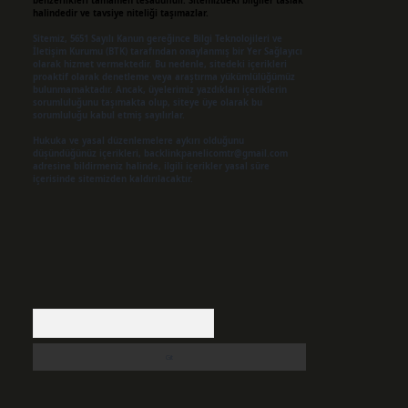
benzerlikleri tamamen tesadüfidir. Sitemizdeki bilgiler taslak
halindedir ve tavsiye niteliği taşımazlar.
Sitemiz, 5651 Sayılı Kanun gereğince Bilgi Teknolojileri ve
İletişim Kurumu (BTK) tarafından onaylanmış bir Yer Sağlayıcı
olarak hizmet vermektedir. Bu nedenle, sitedeki içerikleri
proaktif olarak denetleme veya araştırma yükümlülüğümüz
bulunmamaktadır. Ancak, üyelerimiz yazdıkları içeriklerin
sorumluluğunu taşımakta olup, siteye üye olarak bu
sorumluluğu kabul etmiş sayılırlar.
Hukuka ve yasal düzenlemelere aykırı olduğunu
düşündüğünüz içerikleri,
backlinkpanelicomtr@gmail.com
adresine bildirmeniz halinde, ilgili içerikler yasal süre
içerisinde sitemizden kaldırılacaktır.
Arama