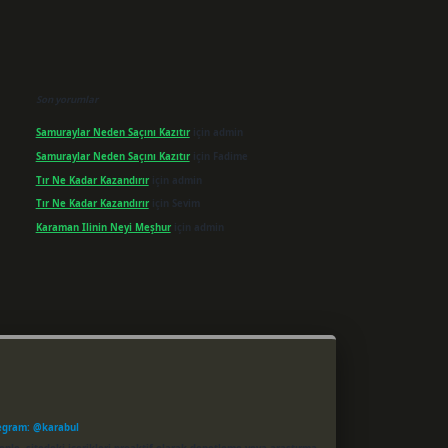
Son yorumlar
Samuraylar Neden Saçını Kazıtır
için
admin
Samuraylar Neden Saçını Kazıtır
için
Fadime
Tır Ne Kadar Kazandırır
için
admin
Tır Ne Kadar Kazandırır
için
Sevim
Karaman Ilinin Neyi Meşhur
için
admin
egram: @karabul