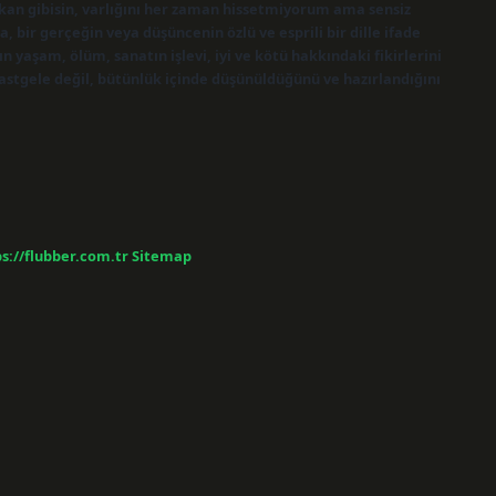
kan gibisin, varlığını her zaman hissetmiyorum ama sensiz
r gerçeğin veya düşüncenin özlü ve esprili bir dille ifade
 yaşam, ölüm, sanatın işlevi, iyi ve kötü hakkındaki fikirlerini
rastgele değil, bütünlük içinde düşünüldüğünü ve hazırlandığını
s://flubber.com.tr
Sitemap