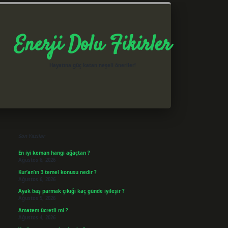
Enerji Dolu Fikirler
Hayatına güç katan neşeli öneriler!
Sidebar
betxper giriş
Son Yazılar
En iyi keman hangi ağaçtan ?
Ağustos 6, 2026
Kur’an’ın 3 temel konusu nedir ?
Ağustos 6, 2026
Ayak baş parmak çıkığı kaç günde iyileşir ?
Ağustos 5, 2026
Amatem ücretli mi ?
Ağustos 4, 2026