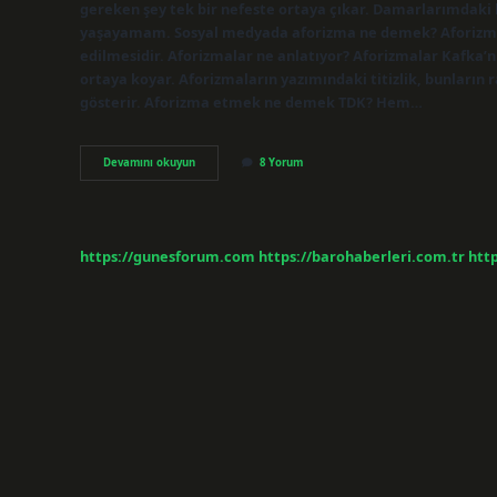
gereken şey tek bir nefeste ortaya çıkar. Damarlarımdaki 
yaşayamam. Sosyal medyada aforizma ne demek? Aforizma, bi
edilmesidir. Aforizmalar ne anlatıyor? Aforizmalar Kafka’nın
ortaya koyar. Aforizmaların yazımındaki titizlik, bunların 
gösterir. Aforizma etmek ne demek TDK? Hem…
Aforizma
Devamını okuyun
8 Yorum
Etkisi
Nedir
https://gunesforum.com
https://barohaberleri.com.tr
http