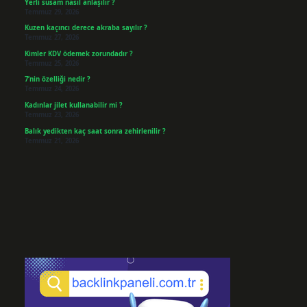
Yerli susam nasıl anlaşılır ?
Temmuz 29, 2026
Kuzen kaçıncı derece akraba sayılır ?
Temmuz 27, 2026
Kimler KDV ödemek zorundadır ?
Temmuz 25, 2026
7’nin özelliği nedir ?
Temmuz 24, 2026
Kadınlar jilet kullanabilir mi ?
Temmuz 23, 2026
Balık yedikten kaç saat sonra zehirlenilir ?
Temmuz 21, 2026