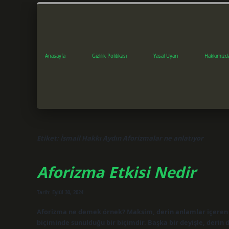
Anasayfa
Gizlilik Politikası
Yasal Uyarı
Hakkımızd
Etiket:
İsmail Hakkı Aydın Aforizmalar ne anlatıyor
Aforizma Etkisi Nedir
Tarih: Eylül 30, 2024
Aforizma ne demek örnek? Maksim, derin anlamlar içeren k
biçiminde sunulduğu bir biçimdir. Başka bir deyişle, derin 