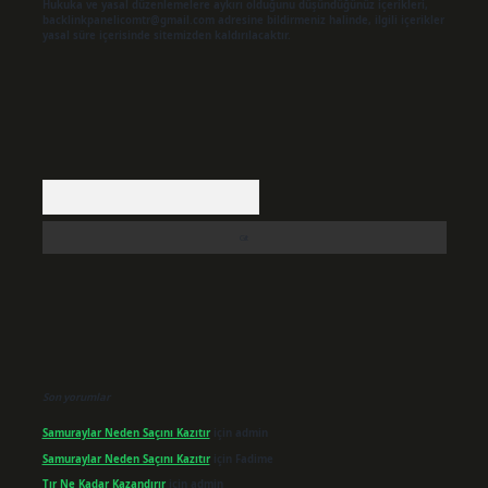
Hukuka ve yasal düzenlemelere aykırı olduğunu düşündüğünüz içerikleri,
backlinkpanelicomtr@gmail.com
adresine bildirmeniz halinde, ilgili içerikler
yasal süre içerisinde sitemizden kaldırılacaktır.
Arama
Son yorumlar
Samuraylar Neden Saçını Kazıtır
için
admin
Samuraylar Neden Saçını Kazıtır
için
Fadime
Tır Ne Kadar Kazandırır
için
admin