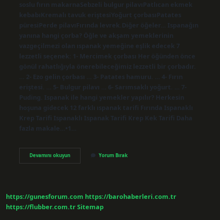
soslu fırın makarnaSebzeli bulgur pilavıPatlıcan ekmek
kebabıKremalı tavuk eriştesiYoğurt çorbasıPatates
püresiPerde pilavıFırında levrek.Diğer öğeler… Ispanağın
yanına hangi çorba? Öğle ve akşam yemeklerinin
vazgeçilmezi olan ıspanak yemeğine eşlik edecek 7
lezzetli seçenek: 1- Mercimek çorbası Her öğünden önce
gönül rahatlığıyla önerebileceğimiz lezzetli bir çorbadır.
… 2- Ezo gelin çorbası … 3- Patates hamuru. … 4- Fırın
eriştesi. … 5- Bulgur pilavı … 6- Sarımsaklı yoğurt. … 7-
Puding. Ispanak ile hangi yemekler yapılır? Herkesin
hoşuna gidecek 12 farklı ıspanak tarifi Fırında Ispanaklı
Krep Tarifi Ispanaklı Ispanak Tarifi Krep Kek Tarifi Daha
fazla makale…•1…
Ispanak
Devamını okuyun
Yorum Bırak
Borani
Nin
Yanına
Ne
Gider
https://gunesforum.com
https://barohaberleri.com.tr
https://flubber.com.tr
Sitemap