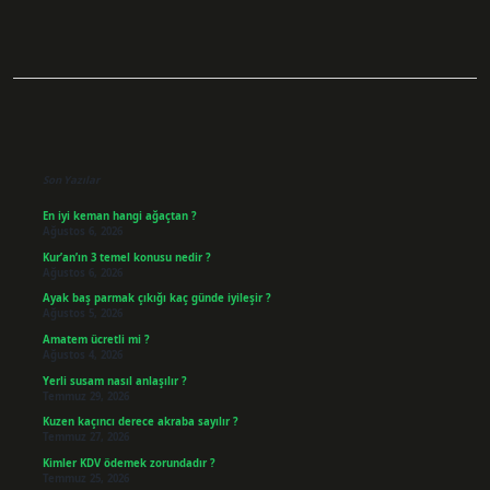
Sidebar
Son Yazılar
En iyi keman hangi ağaçtan ?
Ağustos 6, 2026
Kur’an’ın 3 temel konusu nedir ?
Ağustos 6, 2026
Ayak baş parmak çıkığı kaç günde iyileşir ?
Ağustos 5, 2026
Amatem ücretli mi ?
Ağustos 4, 2026
Yerli susam nasıl anlaşılır ?
Temmuz 29, 2026
Kuzen kaçıncı derece akraba sayılır ?
Temmuz 27, 2026
Kimler KDV ödemek zorundadır ?
Temmuz 25, 2026