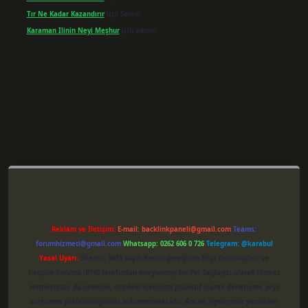
Tır Ne Kadar Kazandırır
için
Sevim
Karaman Ilinin Neyi Meşhur
için
admin
per giriş
Reklam ve İletişim:
E-mail:
backlinkpaneli@gmail.com
Teams:
forumhizmeti@gmail.com
Whatsapp: 0262 606 0 726
Telegram: @karabul
Yasal Uyarı:
Sitemiz, 5651 Sayılı Kanun gereğince Bilgi Teknolojileri ve
İletişim Kurumu (BTK) tarafından onaylanmış bir Yer Sağlayıcı olarak hizmet
vermektedir. Bu nedenle, sitedeki içerikleri proaktif olarak denetleme veya
araştırma yükümlülüğümüz bulunmamaktadır. Ancak, üyelerimiz yazdıkları