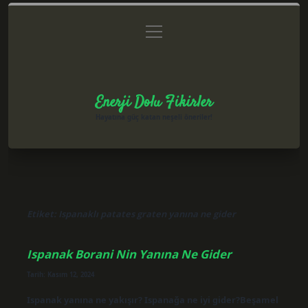
menüyü
Anasayfa
Gizlilik Politikası
Yasal Uyarı
aç
Hakkımızda
Enerji Dolu Fikirler
Hayatına güç katan neşeli öneriler!
Etiket:
Ispanaklı patates graten yanına ne gider
Ispanak Borani Nin Yanına Ne Gider
Tarih: Kasım 12, 2024
Ispanak yanına ne yakışır? Ispanağa ne iyi gider?Beşamel