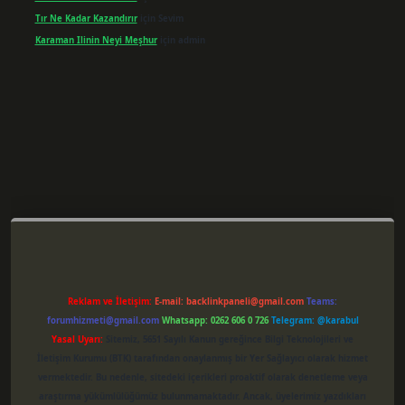
Tır Ne Kadar Kazandırır
için
Sevim
Karaman Ilinin Neyi Meşhur
için
admin
per giriş
Reklam ve İletişim:
E-mail:
backlinkpaneli@gmail.com
Teams:
forumhizmeti@gmail.com
Whatsapp: 0262 606 0 726
Telegram: @karabul
Yasal Uyarı:
Sitemiz, 5651 Sayılı Kanun gereğince Bilgi Teknolojileri ve
İletişim Kurumu (BTK) tarafından onaylanmış bir Yer Sağlayıcı olarak hizmet
vermektedir. Bu nedenle, sitedeki içerikleri proaktif olarak denetleme veya
araştırma yükümlülüğümüz bulunmamaktadır. Ancak, üyelerimiz yazdıkları