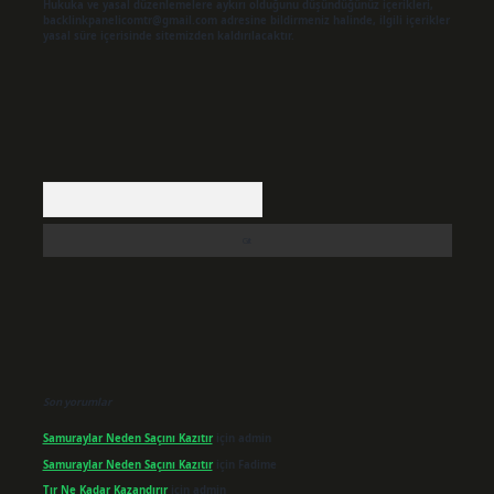
Hukuka ve yasal düzenlemelere aykırı olduğunu düşündüğünüz içerikleri,
backlinkpanelicomtr@gmail.com
adresine bildirmeniz halinde, ilgili içerikler
yasal süre içerisinde sitemizden kaldırılacaktır.
Arama
Son yorumlar
Samuraylar Neden Saçını Kazıtır
için
admin
Samuraylar Neden Saçını Kazıtır
için
Fadime
Tır Ne Kadar Kazandırır
için
admin