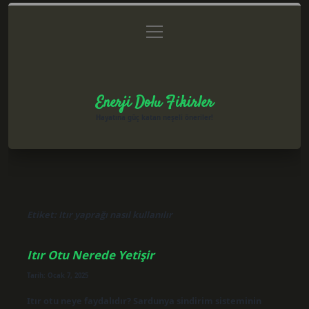
menüyü
Anasayfa
Gizlilik Politikası
Yasal Uyarı
aç
Hakkımızda
Enerji Dolu Fikirler
Hayatına güç katan neşeli öneriler!
Etiket:
Itır yaprağı nasıl kullanılır
Itır Otu Nerede Yetişir
Tarih: Ocak 7, 2025
Itır otu neye faydalıdır? Sardunya sindirim sisteminin