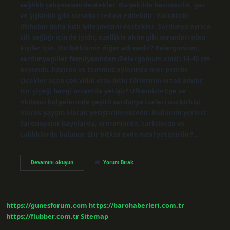
sağlıklı çalışmasını destekler. Bu şekilde hazımsızlık, gaz
ve şişkinlik gibi sorunlar tedavi edilebilir. Vücuttaki
iltihabın daha hızlı iyileşmesini destekler. Sardunya ayrıca
cilt sağlığı için de iyidir, özellikle akne gibi sorunları olan
kişiler için. Itır bitkisinin diğer adı nedir? Pelargonium,
sardunyagiller familyasından (Pelargonium cinsi) 14-40 cm
boyunda, haziran ve temmuz aylarında mor-pembe
çiçekler açan çok yıllık otsu bitki türlerinin ortak adıdır.
Itır çiçeği hangi ortamda yetişir? Ülkemizin Ege ve
Akdeniz bölgelerinde çeşitli sardunya türleri süs bitkisi
olarak yaygın olarak yetiştirilmektedir. Kullanım yerleri:
Sardunyalar kayalarda, ormanlarda, tarlalarda ve
çalılıklarda bulunur. Itır bitkisi evde nasıl yetiştirilir?…
Itır
Devamını okuyun
Yorum Bırak
Otu
Nerede
Yetişir
https://gunesforum.com
https://barohaberleri.com.tr
https://flubber.com.tr
Sitemap