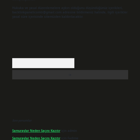
Hukuka ve yasal düzenlemelere aykırı olduğunu düşündüğünüz içerikleri,
backlinkpanelicomtr@gmail.com
adresine bildirmeniz halinde, ilgili içerikler
yasal süre içerisinde sitemizden kaldırılacaktır.
Arama
Son yorumlar
Samuraylar Neden Saçını Kazıtır
için
admin
Samuraylar Neden Saçını Kazıtır
için
Fadime