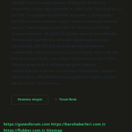
544.000 Kastamonulu yaşıyor. Ankara’da 46 bin 246,
Kocaeli’de 34 bin 350, Karabük’te 14 bin 520, Tekirdağ’da 12
bin 300, Zonguldak’ta 8 bin 565, Bursa’da 7, Antalya’da 7
bin 100 Kastamonulu’da yaşıyor. Kastamonulular nerede
yaşıyor? Vatandaşlarımızın 323.187’si kendi şehrinde
ikamet ederken, 753.014’ü il dışında ikamet etmektedir.
544.600 kişi Kastamonu nüfus kütüğüne kayıtlı olup
İstanbul’da, 323.187 kişi ise Kastamonu’da ikamet
etmektedir. Kastamonu’nun üçüncü büyük nüfusu 46.246
kişi ile Ankara ilidir. Kaç milyon kastamonulu var? TÜİK,
Türkiye genelinde il nüfuslarına göre dağılım
istatistiklerini açıkladı. Bu verilere dayanarak, yabancı
ülkeler hariç ülkedeki Kastamonuluların toplam nüfusu
da belirlendi. Kastamonu…
Türkiyede
Devamını okuyun
Yorum Bırak
Kaç
Tane
Kastamonulu
Var
https://gunesforum.com
https://barohaberleri.com.tr
https://flubber.com.tr
Sitemap