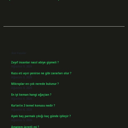
Sidebar
Son Yazılar
Zayıf insanlar nasıl abiye giymeli ?
Ağustos 9, 2026
Kuzu eti aşırı yenirse ne gibi zararları olur ?
Ağustos 8, 2026
Mikroplar en çok nerede bulunur ?
Ağustos 8, 2026
En iyi keman hangi ağaçtan ?
Ağustos 6, 2026
Kur’an’ın 3 temel konusu nedir ?
Ağustos 6, 2026
Ayak baş parmak çıkığı kaç günde iyileşir ?
Ağustos 5, 2026
Amatem ücretli mi ?