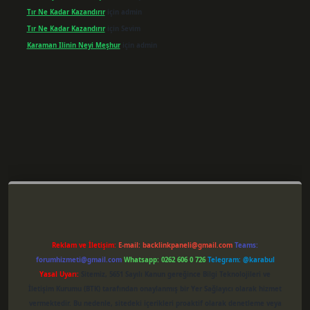
Tır Ne Kadar Kazandırır
için
admin
Tır Ne Kadar Kazandırır
için
Sevim
Karaman Ilinin Neyi Meşhur
için
admin
per giriş
Reklam ve İletişim:
E-mail:
backlinkpaneli@gmail.com
Teams:
forumhizmeti@gmail.com
Whatsapp: 0262 606 0 726
Telegram: @karabul
Yasal Uyarı:
Sitemiz, 5651 Sayılı Kanun gereğince Bilgi Teknolojileri ve
İletişim Kurumu (BTK) tarafından onaylanmış bir Yer Sağlayıcı olarak hizmet
vermektedir. Bu nedenle, sitedeki içerikleri proaktif olarak denetleme veya