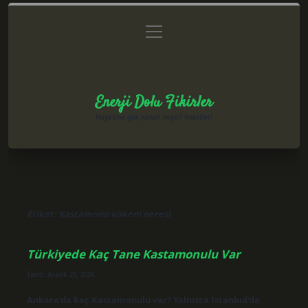
menüyü
Anasayfa
Gizlilik Politikası
Yasal Uyarı
aç
Hakkımızda
Enerji Dolu Fikirler
Hayatına güç katan neşeli öneriler!
Etiket:
Kastamonu kökeni neresi
Türkiyede Kaç Tane Kastamonulu Var
Tarih: Aralık 21, 2024
Ankara’da kaç Kastamonulu var? Yalnızca İstanbul’da