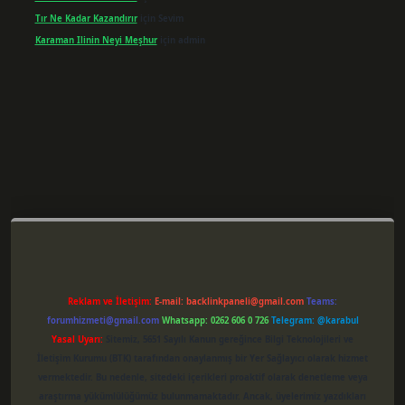
Tır Ne Kadar Kazandırır
için
Sevim
Karaman Ilinin Neyi Meşhur
için
admin
er giriş
Reklam ve İletişim:
E-mail:
backlinkpaneli@gmail.com
Teams:
forumhizmeti@gmail.com
Whatsapp: 0262 606 0 726
Telegram: @karabul
Yasal Uyarı:
Sitemiz, 5651 Sayılı Kanun gereğince Bilgi Teknolojileri ve
İletişim Kurumu (BTK) tarafından onaylanmış bir Yer Sağlayıcı olarak hizmet
vermektedir. Bu nedenle, sitedeki içerikleri proaktif olarak denetleme veya
araştırma yükümlülüğümüz bulunmamaktadır. Ancak, üyelerimiz yazdıkları