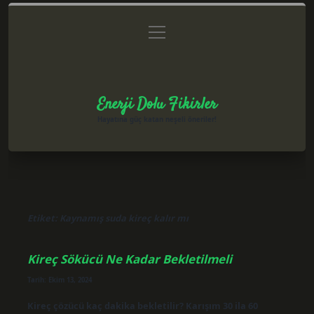
menüyü
Anasayfa
Gizlilik Politikası
Yasal Uyarı
aç
Hakkımızda
Enerji Dolu Fikirler
Hayatına güç katan neşeli öneriler!
Etiket:
Kaynamış suda kireç kalır mı
Kireç Sökücü Ne Kadar Bekletilmeli
Tarih: Ekim 13, 2024
Kireç çözücü kaç dakika bekletilir? Karışım 30 ila 60