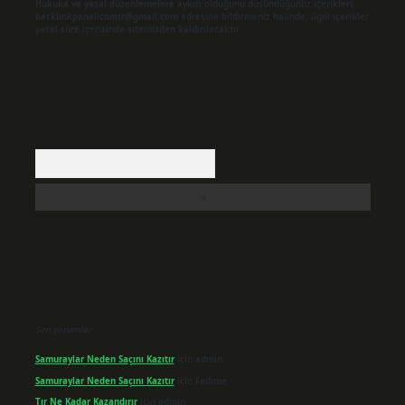
Hukuka ve yasal düzenlemelere aykırı olduğunu düşündüğünüz içerikleri,
backlinkpanelicomtr@gmail.com
adresine bildirmeniz halinde, ilgili içerikler
yasal süre içerisinde sitemizden kaldırılacaktır.
Arama
Son yorumlar
Samuraylar Neden Saçını Kazıtır
için
admin
Samuraylar Neden Saçını Kazıtır
için
Fadime
Tır Ne Kadar Kazandırır
için
admin