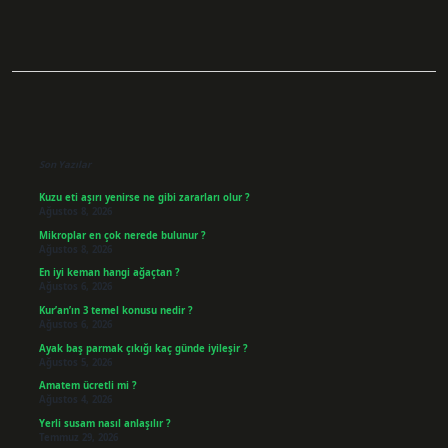
Sidebar
Son Yazılar
Kuzu eti aşırı yenirse ne gibi zararları olur ?
Ağustos 8, 2026
Mikroplar en çok nerede bulunur ?
Ağustos 8, 2026
En iyi keman hangi ağaçtan ?
Ağustos 6, 2026
Kur’an’ın 3 temel konusu nedir ?
Ağustos 6, 2026
Ayak baş parmak çıkığı kaç günde iyileşir ?
Ağustos 5, 2026
Amatem ücretli mi ?
Ağustos 4, 2026
Yerli susam nasıl anlaşılır ?
Temmuz 29, 2026