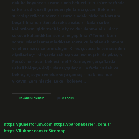
dakika boyunca su ısıtıcısında bekletilir. Bu süre zarfında
sirke, asidik özelliği nedeniyle kireci çözer. Bekleme
süresi geçtikten sonra su ısıtıcısındaki sirke-su karışımı
boşaltılmalıdır. Son olarak su ısıtıcısı, kalan sirke
kalıntılarını gidermek için iyice durulanmalıdır. Kireç
sökücü kullandıktan sonra ne yapılmalı? Temizlikten
sonra: İşlemi tamamladıktan sonra kullanılan ekipmanı
ve ellerinizi iyice temizleyin. Kireç çözücü ile temas eden
giysileri ayrı bir yerde saklayın ve uygun şekilde yıkayın.
Porçöz ne kadar bekletilmeli? Kumaş ve çarşaflarda:
Lekeli bölgeye doğrudan uygulayın. En fazla 10 dakika
bekleyin, soyun ve elde veya çamaşır makinesinde
yıkayın. Zeminlerde: Lekeli bölgeye…
Kireç
Devamını okuyun
8 Yorum
Sökücü
Ne
Kadar
Bekletilmeli
https://gunesforum.com
https://barohaberleri.com.tr
https://flubber.com.tr
Sitemap