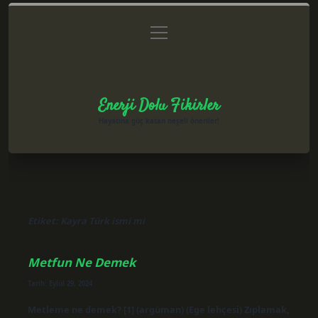
menüyü
Anasayfa
Gizlilik Politikası
Yasal Uyarı
aç
Hakkımızda
Enerji Dolu Fikirler
Hayatına güç katan neşeli öneriler!
Etiket:
Kayra Türk ismi mi
Metfun Ne Demek
Tarih: Eylül 29, 2024
Metleme ne demek? [1] (argüman) (Ege lehçesi) Zıplamak,