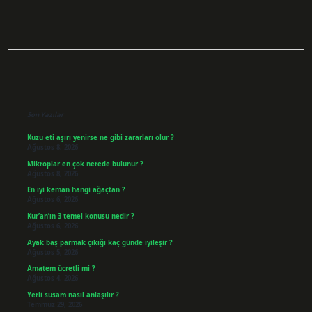
Sidebar
Son Yazılar
Kuzu eti aşırı yenirse ne gibi zararları olur ?
Ağustos 8, 2026
Mikroplar en çok nerede bulunur ?
Ağustos 8, 2026
En iyi keman hangi ağaçtan ?
Ağustos 6, 2026
Kur’an’ın 3 temel konusu nedir ?
Ağustos 6, 2026
Ayak baş parmak çıkığı kaç günde iyileşir ?
Ağustos 5, 2026
Amatem ücretli mi ?
Ağustos 4, 2026
Yerli susam nasıl anlaşılır ?
Temmuz 29, 2026