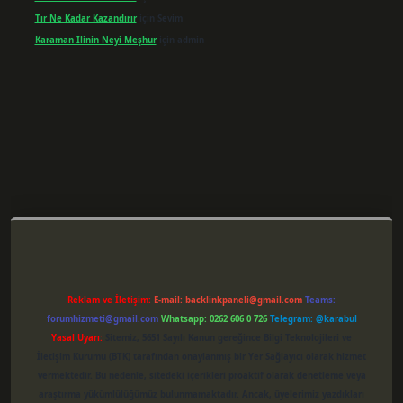
Tır Ne Kadar Kazandırır
için
Sevim
Karaman Ilinin Neyi Meşhur
için
admin
er giriş
Reklam ve İletişim:
E-mail:
backlinkpaneli@gmail.com
Teams:
forumhizmeti@gmail.com
Whatsapp: 0262 606 0 726
Telegram: @karabul
Yasal Uyarı:
Sitemiz, 5651 Sayılı Kanun gereğince Bilgi Teknolojileri ve
İletişim Kurumu (BTK) tarafından onaylanmış bir Yer Sağlayıcı olarak hizmet
vermektedir. Bu nedenle, sitedeki içerikleri proaktif olarak denetleme veya
araştırma yükümlülüğümüz bulunmamaktadır. Ancak, üyelerimiz yazdıkları