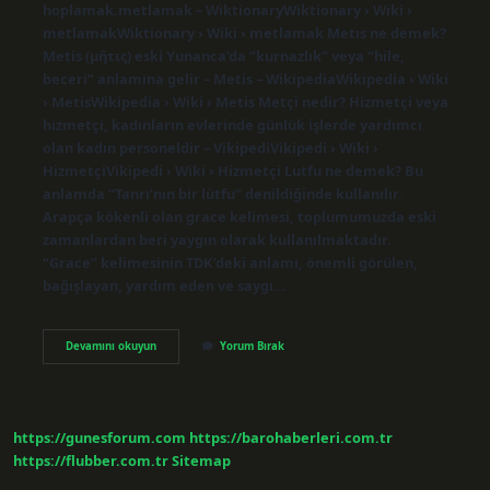
hoplamak.metlamak – WiktionaryWiktionary › Wiki ›
metlamakWiktionary › Wiki › metlamak Metıs ne demek?
Metis (μῆτις) eski Yunanca’da “kurnazlık” veya “hile,
beceri” anlamına gelir – Metis – WikipediaWikipedia › Wiki
› MetisWikipedia › Wiki › Metis Metçi nedir? Hizmetçi veya
hizmetçi, kadınların evlerinde günlük işlerde yardımcı
olan kadın personeldir – VikipediVikipedi › Wiki ›
HizmetçiVikipedi › Wiki › Hizmetçi Lutfu ne demek? Bu
anlamda “Tanrı’nın bir lütfu” denildiğinde kullanılır.
Arapça kökenli olan grace kelimesi, toplumumuzda eski
zamanlardan beri yaygın olarak kullanılmaktadır.
“Grace” kelimesinin TDK’deki anlamı, önemli görülen,
bağışlayan, yardım eden ve saygı…
Metfun
Devamını okuyun
Yorum Bırak
Ne
Demek
https://gunesforum.com
https://barohaberleri.com.tr
https://flubber.com.tr
Sitemap