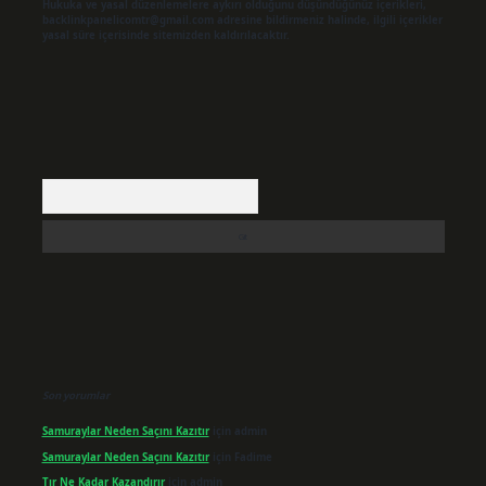
Hukuka ve yasal düzenlemelere aykırı olduğunu düşündüğünüz içerikleri,
backlinkpanelicomtr@gmail.com
adresine bildirmeniz halinde, ilgili içerikler
yasal süre içerisinde sitemizden kaldırılacaktır.
Arama
Son yorumlar
Samuraylar Neden Saçını Kazıtır
için
admin
Samuraylar Neden Saçını Kazıtır
için
Fadime
Tır Ne Kadar Kazandırır
için
admin