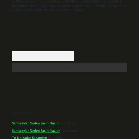
Hukuka ve yasal düzenlemelere aykırı olduğunu düşündüğünüz içerikleri,
backlinkpanelicomtr@gmail.com
adresine bildirmeniz halinde, ilgili içerikler
yasal süre içerisinde sitemizden kaldırılacaktır.
Arama
Son yorumlar
Samuraylar Neden Saçını Kazıtır
için
admin
Samuraylar Neden Saçını Kazıtır
için
Fadime
Tır Ne Kadar Kazandırır
için
admin