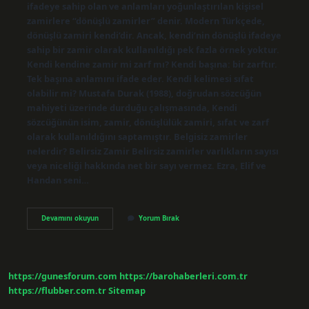
ifadeye sahip olan ve anlamları yoğunlaştırılan kişisel
zamirlere “dönüşlü zamirler” denir. Modern Türkçede,
dönüşlü zamiri kendi’dir. Ancak, kendi’nin dönüşlü ifadeye
sahip bir zamir olarak kullanıldığı pek fazla örnek yoktur.
Kendi kendine zamir mi zarf mı? Kendi başına: bir zarftır.
Tek başına anlamını ifade eder. Kendi kelimesi sıfat
olabilir mi? Mustafa Durak (1988), doğrudan sözcüğün
mahiyeti üzerinde durduğu çalışmasında, Kendi
sözcüğünün isim, zamir, dönüşlülük zamiri, sıfat ve zarf
olarak kullanıldığını saptamıştır. Belgisiz zamirler
nelerdir? Belirsiz Zamir Belirsiz zamirler varlıkların sayısı
veya niceliği hakkında net bir sayı vermez. Ezra, Elif ve
Handan seni…
Kendi
Devamını okuyun
Yorum Bırak
Zamir
Mi
https://gunesforum.com
https://barohaberleri.com.tr
https://flubber.com.tr
Sitemap