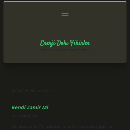
menüyü
Anasayfa
Gizlilik Politikası
Yasal Uyarı
aç
Hakkımızda
Enerji Dolu Fikirler
Hayatına güç katan neşeli öneriler!
Etiket:
Kendi ne zamir
Kendi Zamir Mi
Tarih: Ekim 26, 2024
Kendi ne zamir? Ana kişisel zamirlerden daha güçlü bir