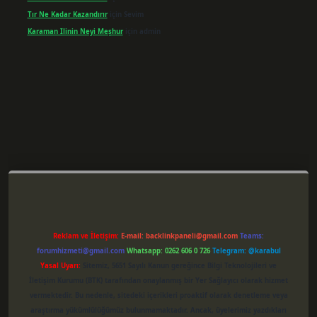
Tır Ne Kadar Kazandırır
için
Sevim
Karaman Ilinin Neyi Meşhur
için
admin
er giriş
Reklam ve İletişim:
E-mail:
backlinkpaneli@gmail.com
Teams:
forumhizmeti@gmail.com
Whatsapp: 0262 606 0 726
Telegram: @karabul
Yasal Uyarı:
Sitemiz, 5651 Sayılı Kanun gereğince Bilgi Teknolojileri ve
İletişim Kurumu (BTK) tarafından onaylanmış bir Yer Sağlayıcı olarak hizmet
vermektedir. Bu nedenle, sitedeki içerikleri proaktif olarak denetleme veya
araştırma yükümlülüğümüz bulunmamaktadır. Ancak, üyelerimiz yazdıkları